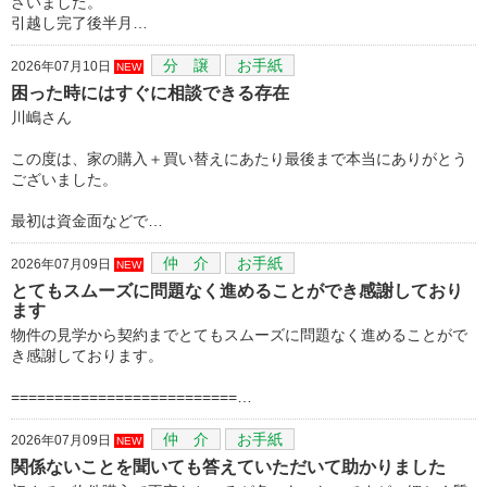
ざいました。
引越し完了後半月…
分 譲
お手紙
2026年07月10日
NEW
困った時にはすぐに相談できる存在
川嶋さん
この度は、家の購入＋買い替えにあたり最後まで本当にありがとう
ございました。
最初は資金面などで…
仲 介
お手紙
2026年07月09日
NEW
とてもスムーズに問題なく進めることができ感謝しており
ます
物件の見学から契約までとてもスムーズに問題なく進めることがで
き感謝しております。
==========================…
仲 介
お手紙
2026年07月09日
NEW
関係ないことを聞いても答えていただいて助かりました