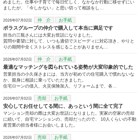
めました。仕事や子育てで毎日忙しく、なかなか行動に移せずにい
ましたが、「今しかない」と思い切って相談をし…
仲 介
お手紙
2026年07月02日
ポラスグループの仲介で購入して本当に満足です
担当の三瓶さんには大変お世話になりました。
質問や要望に対して、いつも適切でスピーディに対応頂き、やりと
りの期間中全くストレスを感じることがありません…
仲 介
お手紙
2026年07月02日
最適なマッチングを図られている姿勢が大変印象的でした
営業担当の小久保さまには、当方が初めての住宅購入で慣れないな
か、親身に相談に乗っていただきました。
住宅ローンの借入、火災保険加入、リフォームまで、各…
売却
お手紙
2026年07月02日
安心してお任せしてる間に、あっという間に全て完了
マンション売却の際は大変お世話になりました。実家の空家の売却
に続いて、自宅マンションの、売却だったので、 10人くらいの不動
産営業の担当者様にお会いしました。
売却
お手紙
2026年07月02日