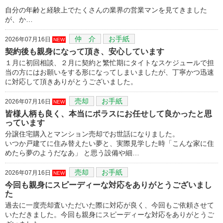
自分の年齢と経験上でたくさんの業界の営業マンを見てきました
が、か…
仲 介
お手紙
2026年07月16日
NEW
契約後も親身になって頂き、安心しています
１月に初回相談、２月に契約と繁忙期にタイトなスケジュールで担
当の方にはお願いをする形になってしまいましたが、丁寧かつ迅速
に対応して頂きありがとうございました。
売却
お手紙
2026年07月16日
NEW
皆様人柄も良く、本当にポラスにお任せして良かったと思
っています
分譲住宅購入とマンション売却でお世話になりました。
いつか戸建てに住み替えたい夢と、実際見学した時「こんな家に住
めたら夢のようだなあ」 と思う設備や細…
売却
お手紙
2026年07月16日
NEW
今回も親身にスピーディーな対応をありがとうございまし
た
過去に一度売却査いただいた際に対応が良く、今回もご依頼させて
いただきました。今回も親身にスピーディーな対応をありがとうご