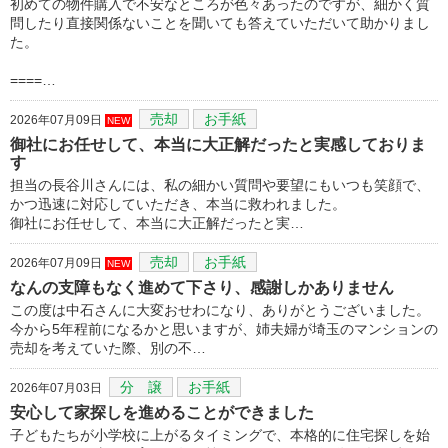
初めての物件購入で不安なところが色々あったのですが、細かく質
問したり直接関係ないことを聞いても答えていただいて助かりまし
た。
====…
売却
お手紙
2026年07月09日
NEW
御社にお任せして、本当に大正解だったと実感しておりま
す
担当の長谷川さんには、私の細かい質問や要望にもいつも笑顔で、
かつ迅速に対応していただき、本当に救われました。
御社にお任せして、本当に大正解だったと実…
売却
お手紙
2026年07月09日
NEW
なんの支障もなく進めて下さり、感謝しかありません
この度は中石さんに大変おせわになり、ありがとうございました。
今から5年程前になるかと思いますが、姉夫婦が埼玉のマンションの
売却を考えていた際、別の不…
分 譲
お手紙
2026年07月03日
安心して家探しを進めることができました
子どもたちが小学校に上がるタイミングで、本格的に住宅探しを始