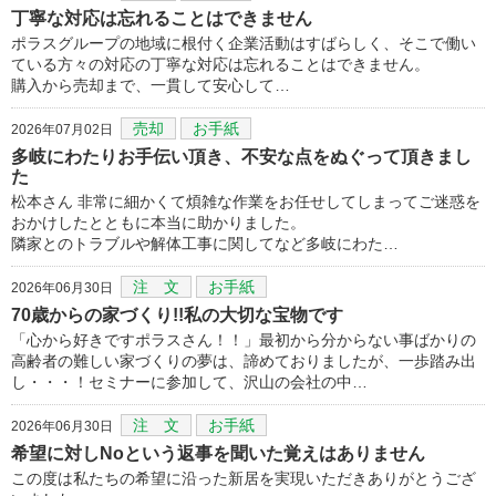
丁寧な対応は忘れることはできません
ポラスグループの地域に根付く企業活動はすばらしく、そこで働い
ている方々の対応の丁寧な対応は忘れることはできません。
購入から売却まで、一貫して安心して…
売却
お手紙
2026年07月02日
多岐にわたりお手伝い頂き、不安な点をぬぐって頂きまし
た
松本さん 非常に細かくて煩雑な作業をお任せしてしまってご迷惑を
おかけしたとともに本当に助かりました。
隣家とのトラブルや解体工事に関してなど多岐にわた…
注 文
お手紙
2026年06月30日
70歳からの家づくり!!私の大切な宝物です
「心から好きですポラスさん！！」最初から分からない事ばかりの
高齢者の難しい家づくりの夢は、諦めておりましたが、一歩踏み出
し・・・！セミナーに参加して、沢山の会社の中…
注 文
お手紙
2026年06月30日
希望に対しNoという返事を聞いた覚えはありません
この度は私たちの希望に沿った新居を実現いただきありがとうござ