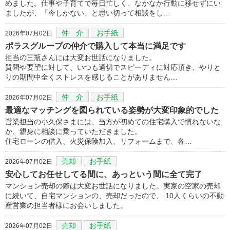
めました。仕事や子育てで毎日忙しく、なかなか行動に移せずにい
ましたが、「今しかない」と思い切って相談をし…
仲 介
お手紙
2026年07月02日
ポラスグループの仲介で購入して本当に満足です
担当の三瓶さんには大変お世話になりました。
質問や要望に対して、いつも適切でスピーディに対応頂き、やりと
りの期間中全くストレスを感じることがありません…
仲 介
お手紙
2026年07月02日
最適なマッチングを図られている姿勢が大変印象的でした
営業担当の小久保さまには、当方が初めての住宅購入で慣れないな
か、親身に相談に乗っていただきました。
住宅ローンの借入、火災保険加入、リフォームまで、各…
売却
お手紙
2026年07月02日
安心してお任せしてる間に、あっという間に全て完了
マンション売却の際は大変お世話になりました。実家の空家の売却
に続いて、自宅マンションの、売却だったので、 10人くらいの不動
産営業の担当者様にお会いしました。
売却
お手紙
2026年07月02日