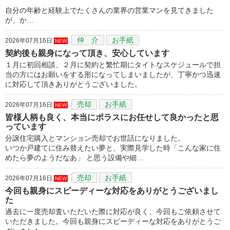
自分の年齢と経験上でたくさんの業界の営業マンを見てきました
が、か…
仲 介
お手紙
2026年07月16日
NEW
契約後も親身になって頂き、安心しています
１月に初回相談、２月に契約と繁忙期にタイトなスケジュールで担
当の方にはお願いをする形になってしまいましたが、丁寧かつ迅速
に対応して頂きありがとうございました。
売却
お手紙
2026年07月16日
NEW
皆様人柄も良く、本当にポラスにお任せして良かったと思
っています
分譲住宅購入とマンション売却でお世話になりました。
いつか戸建てに住み替えたい夢と、実際見学した時「こんな家に住
めたら夢のようだなあ」 と思う設備や細…
売却
お手紙
2026年07月16日
NEW
今回も親身にスピーディーな対応をありがとうございまし
た
過去に一度売却査いただいた際に対応が良く、今回もご依頼させて
いただきました。今回も親身にスピーディーな対応をありがとうご