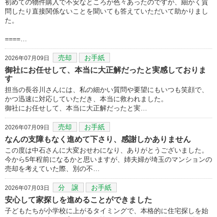
初めての物件購入で不安なところが色々あったのですが、細かく質
問したり直接関係ないことを聞いても答えていただいて助かりまし
た。
====…
売却
お手紙
2026年07月09日
御社にお任せして、本当に大正解だったと実感しておりま
す
担当の長谷川さんには、私の細かい質問や要望にもいつも笑顔で、
かつ迅速に対応していただき、本当に救われました。
御社にお任せして、本当に大正解だったと実…
売却
お手紙
2026年07月09日
なんの支障もなく進めて下さり、感謝しかありません
この度は中石さんに大変おせわになり、ありがとうございました。
今から5年程前になるかと思いますが、姉夫婦が埼玉のマンションの
売却を考えていた際、別の不…
分 譲
お手紙
2026年07月03日
安心して家探しを進めることができました
子どもたちが小学校に上がるタイミングで、本格的に住宅探しを始