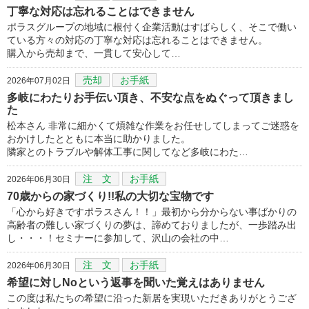
丁寧な対応は忘れることはできません
ポラスグループの地域に根付く企業活動はすばらしく、そこで働い
ている方々の対応の丁寧な対応は忘れることはできません。
購入から売却まで、一貫して安心して…
売却
お手紙
2026年07月02日
多岐にわたりお手伝い頂き、不安な点をぬぐって頂きまし
た
松本さん 非常に細かくて煩雑な作業をお任せしてしまってご迷惑を
おかけしたとともに本当に助かりました。
隣家とのトラブルや解体工事に関してなど多岐にわた…
注 文
お手紙
2026年06月30日
70歳からの家づくり!!私の大切な宝物です
「心から好きですポラスさん！！」最初から分からない事ばかりの
高齢者の難しい家づくりの夢は、諦めておりましたが、一歩踏み出
し・・・！セミナーに参加して、沢山の会社の中…
注 文
お手紙
2026年06月30日
希望に対しNoという返事を聞いた覚えはありません
この度は私たちの希望に沿った新居を実現いただきありがとうござ