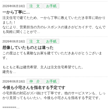
注 文
お手紙
2026年06月18日
一から丁寧に…
注文住宅で建てたため、一から丁寧に教えていただき非常に助かり
ました！
なにより、営業担当の方のレスポンスの速さがピカイチで、なんで
も気軽に聞くことがで…
注 文
お手紙
2026年06月18日
想像していたものとは違った
この度はとても素敵なお家を建てていただきありがとうございま
す。
もともと私は建売希望、主人は注文住宅希望でした。
建売を…
仲 介
お手紙
2026年06月18日
今後も小宅さんを指名する予定です
小宅所長の対応がズバ抜けて丁寧です。他のサービスマンも、しっ
かり見習ってもらいたい。今後も小宅さんを指名する予定です。
=======…