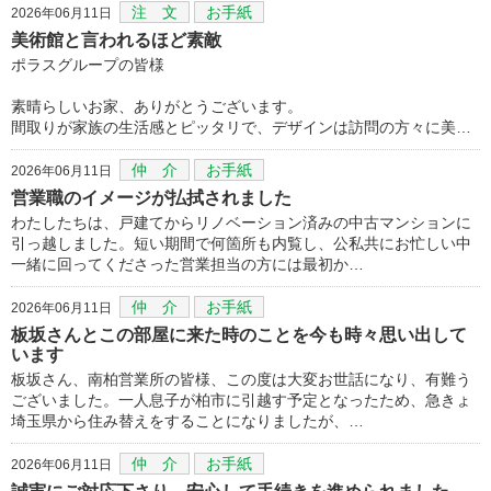
注 文
お手紙
2026年06月11日
美術館と言われるほど素敵
ポラスグループの皆様
素晴らしいお家、ありがとうございます。
間取りが家族の生活感とピッタリで、デザインは訪問の方々に美…
仲 介
お手紙
2026年06月11日
営業職のイメージが払拭されました
わたしたちは、戸建てからリノベーション済みの中古マンションに
引っ越しました。短い期間で何箇所も内覧し、公私共にお忙しい中
一緒に回ってくださった営業担当の方には最初か…
仲 介
お手紙
2026年06月11日
板坂さんとこの部屋に来た時のことを今も時々思い出して
います
板坂さん、南柏営業所の皆様、この度は大変お世話になり、有難う
ございました。一人息子が柏市に引越す予定となったため、急きょ
埼玉県から住み替えをすることになりましたが、…
仲 介
お手紙
2026年06月11日