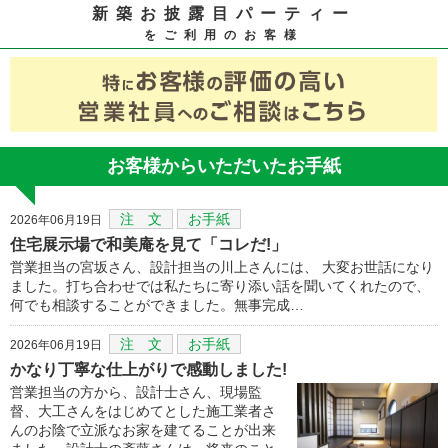
新築お披露目パーティー
をご利用のお客様
お客様からいただいたお手紙
注 文
お手紙
2026年06月19日
住宅展示場で和美庵を見て「コレだ!」
営業担当の宮坂さん、設計担当の川上さんには、 大変お世話になり
ました。打ち合わせでは私たちに寄り添い話を聞いてくれたので、
何でも相談することができました。無事完成…
注 文
お手紙
2026年06月19日
かなり丁寧な仕上がりで感動しました!
営業担当の方から、設計士さん、現場監
督、大工さんをはじめてとした施工業者さ
んのお陰で立派なお家を建てることが出来