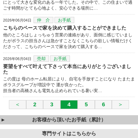
にとって大きな変化のある一年でした。その中で、この住まいで過
ごす時間がとても心地よく、安心できる場所に…
仲 介
お手紙
2026年06月04日
こちらのペースで家を決めて購入することができました
他のところはしょっちゅう営業の連絡があり、面倒に感じていまし
たがポラスの担当さんは急かすことなくこちらの欲しい情報だけく
ださって、こちらのペースで家を決めて購入する…
売却
お手紙
2026年06月04日
要望をすべて叶えて下さって本当にありがとうございまし
た
この度は 母のホーム転居により、自宅を手放すことになり たまたま
ポラスグループが増設中で 運が良かった。
担当者の高橋さんも電気も止められている暑い実…
＜
2
3
4
5
6
＞
お客様から頂いたお手紙（累計）
専門サイトはこちらから