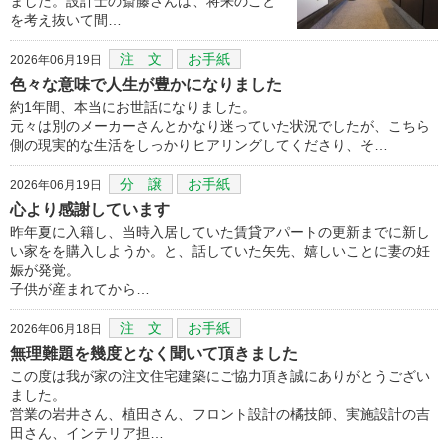
ました。設計士の斎藤さんは、将来のこと
を考え抜いて間…
注 文
お手紙
2026年06月19日
色々な意味で人生が豊かになりました
約1年間、本当にお世話になりました。
元々は別のメーカーさんとかなり迷っていた状況でしたが、こちら
側の現実的な生活をしっかりヒアリングしてくださり、そ…
分 譲
お手紙
2026年06月19日
心より感謝しています
昨年夏に入籍し、当時入居していた賃貸アパートの更新までに新し
い家をを購入しようか。と、話していた矢先、嬉しいことに妻の妊
娠が発覚。
子供が産まれてから…
注 文
お手紙
2026年06月18日
無理難題を幾度となく聞いて頂きました
この度は我が家の注文住宅建築にご協力頂き誠にありがとうござい
ました。
営業の岩井さん、植田さん、フロント設計の橘技師、実施設計の吉
田さん、インテリア担…