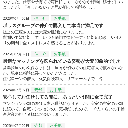
めました。仕事や子育てで毎日忙しく、なかなか行動に移せずにい
ましたが、「今しかない」と思い切って相談をし…
仲 介
お手紙
2026年07月02日
ポラスグループの仲介で購入して本当に満足です
担当の三瓶さんには大変お世話になりました。
質問や要望に対して、いつも適切でスピーディに対応頂き、やりと
りの期間中全くストレスを感じることがありません…
仲 介
お手紙
2026年07月02日
最適なマッチングを図られている姿勢が大変印象的でした
営業担当の小久保さまには、当方が初めての住宅購入で慣れないな
か、親身に相談に乗っていただきました。
住宅ローンの借入、火災保険加入、リフォームまで、各…
売却
お手紙
2026年07月02日
安心してお任せしてる間に、あっという間に全て完了
マンション売却の際は大変お世話になりました。実家の空家の売却
に続いて、自宅マンションの、売却だったので、 10人くらいの不動
産営業の担当者様にお会いしました。
売却
お手紙
2026年07月02日