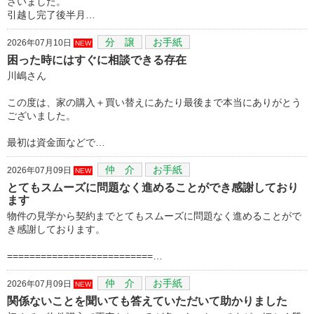
ざいました。
引越し完了後半月…
分 譲
お手紙
2026年07月10日
NEW
困った時にはすぐに相談できる存在
川嶋さん
この度は、家の購入＋買い替えにあたり最後まで本当にありがとう
ございました。
最初は資金面などで…
仲 介
お手紙
2026年07月09日
NEW
とてもスムーズに問題なく進めることができ感謝しており
ます
物件の見学から契約までとてもスムーズに問題なく進めることがで
き感謝しております。
==========================…
仲 介
お手紙
2026年07月09日
NEW
関係ないことを聞いても答えていただいて助かりました