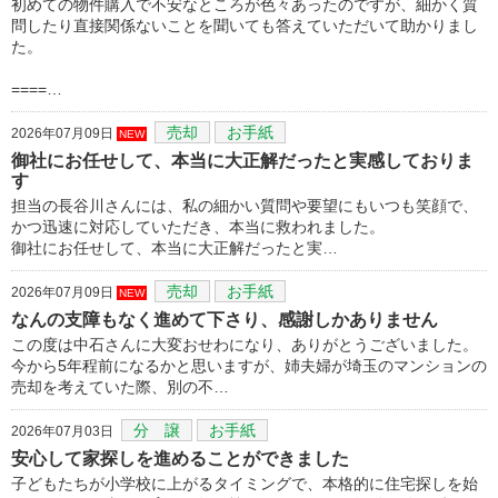
初めての物件購入で不安なところが色々あったのですが、細かく質
問したり直接関係ないことを聞いても答えていただいて助かりまし
た。
====…
売却
お手紙
2026年07月09日
NEW
御社にお任せして、本当に大正解だったと実感しておりま
す
担当の長谷川さんには、私の細かい質問や要望にもいつも笑顔で、
かつ迅速に対応していただき、本当に救われました。
御社にお任せして、本当に大正解だったと実…
売却
お手紙
2026年07月09日
NEW
なんの支障もなく進めて下さり、感謝しかありません
この度は中石さんに大変おせわになり、ありがとうございました。
今から5年程前になるかと思いますが、姉夫婦が埼玉のマンションの
売却を考えていた際、別の不…
分 譲
お手紙
2026年07月03日
安心して家探しを進めることができました
子どもたちが小学校に上がるタイミングで、本格的に住宅探しを始