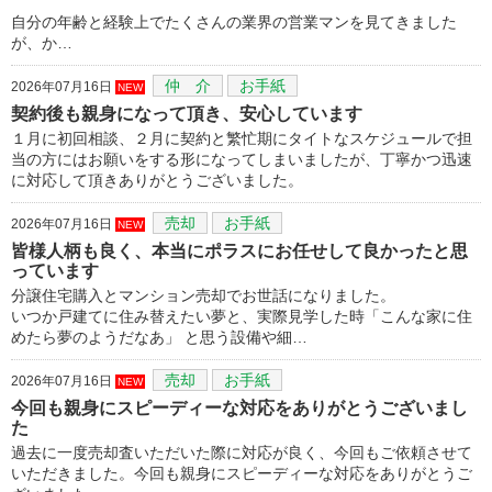
自分の年齢と経験上でたくさんの業界の営業マンを見てきました
が、か…
仲 介
お手紙
2026年07月16日
NEW
契約後も親身になって頂き、安心しています
１月に初回相談、２月に契約と繁忙期にタイトなスケジュールで担
当の方にはお願いをする形になってしまいましたが、丁寧かつ迅速
に対応して頂きありがとうございました。
売却
お手紙
2026年07月16日
NEW
皆様人柄も良く、本当にポラスにお任せして良かったと思
っています
分譲住宅購入とマンション売却でお世話になりました。
いつか戸建てに住み替えたい夢と、実際見学した時「こんな家に住
めたら夢のようだなあ」 と思う設備や細…
売却
お手紙
2026年07月16日
NEW
今回も親身にスピーディーな対応をありがとうございまし
た
過去に一度売却査いただいた際に対応が良く、今回もご依頼させて
いただきました。今回も親身にスピーディーな対応をありがとうご