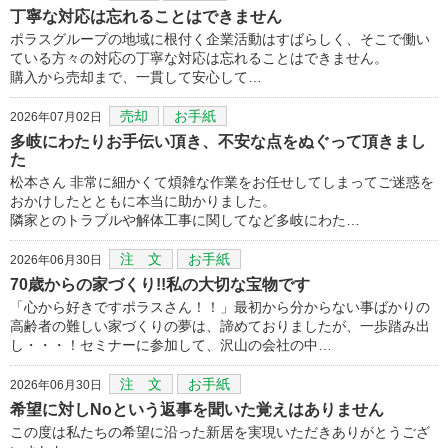
丁寧な対応は忘れることはできません
ポラスグループの地域に根付く企業活動はすばらしく、そこで働い
ている方々の対応の丁寧な対応は忘れることはできません。
購入から売却まで、一貫して安心して…
売却
お手紙
2026年07月02日
多岐にわたりお手伝い頂き、不安な点をぬぐって頂きまし
た
松本さん 非常に細かくて煩雑な作業をお任せしてしまってご迷惑を
おかけしたとともに本当に助かりました。
隣家とのトラブルや解体工事に関してなど多岐にわた…
注 文
お手紙
2026年06月30日
70歳からの家づくり!!私の大切な宝物です
「心から好きですポラスさん！！」最初から分からない事ばかりの
高齢者の難しい家づくりの夢は、諦めておりましたが、一歩踏み出
し・・・！セミナーに参加して、沢山の会社の中…
注 文
お手紙
2026年06月30日
希望に対しNoという返事を聞いた覚えはありません
この度は私たちの希望に沿った新居を実現いただきありがとうござ