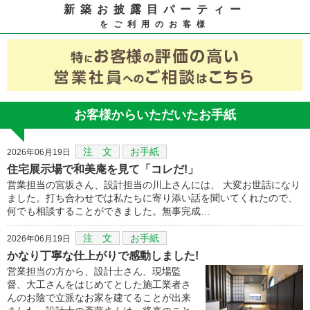
新築お披露目パーティー
をご利用のお客様
お客様からいただいたお手紙
注 文
お手紙
2026年06月19日
住宅展示場で和美庵を見て「コレだ!」
営業担当の宮坂さん、設計担当の川上さんには、 大変お世話になり
ました。打ち合わせでは私たちに寄り添い話を聞いてくれたので、
何でも相談することができました。無事完成…
注 文
お手紙
2026年06月19日
かなり丁寧な仕上がりで感動しました!
営業担当の方から、設計士さん、現場監
督、大工さんをはじめてとした施工業者さ
んのお陰で立派なお家を建てることが出来