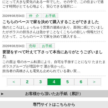
にとって大きな変化のある一年でした。その中で、この住まいで過
ごす時間がとても心地よく、安心できる場所に…
仲 介
お手紙
2026年06月04日
こちらのペースで家を決めて購入することができました
他のところはしょっちゅう営業の連絡があり、面倒に感じていまし
たがポラスの担当さんは急かすことなくこちらの欲しい情報だけく
ださって、こちらのペースで家を決めて購入する…
売却
お手紙
2026年06月04日
要望をすべて叶えて下さって本当にありがとうございまし
た
この度は 母のホーム転居により、自宅を手放すことになり たまたま
ポラスグループが増設中で 運が良かった。
担当者の高橋さんも電気も止められている暑い実…
＜
2
3
4
5
6
＞
お客様から頂いたお手紙（累計）
専門サイトはこちらから