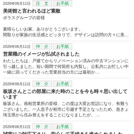
注 文
お手紙
2026年06月11日
美術館と言われるほど素敵
ポラスグループの皆様
素晴らしいお家、ありがとうございます。
間取りが家族の生活感とピッタリで、デザインは訪問の方々に美…
仲 介
お手紙
2026年06月11日
営業職のイメージが払拭されました
わたしたちは、戸建てからリノベーション済みの中古マンションに
引っ越しました。短い期間で何箇所も内覧し、公私共にお忙しい中
一緒に回ってくださった営業担当の方には最初か…
仲 介
お手紙
2026年06月11日
板坂さんとこの部屋に来た時のことを今も時々思い出して
います
板坂さん、南柏営業所の皆様、この度は大変お世話になり、有難う
ございました。一人息子が柏市に引越す予定となったため、急きょ
埼玉県から住み替えをすることになりましたが、…
仲 介
お手紙
2026年06月11日