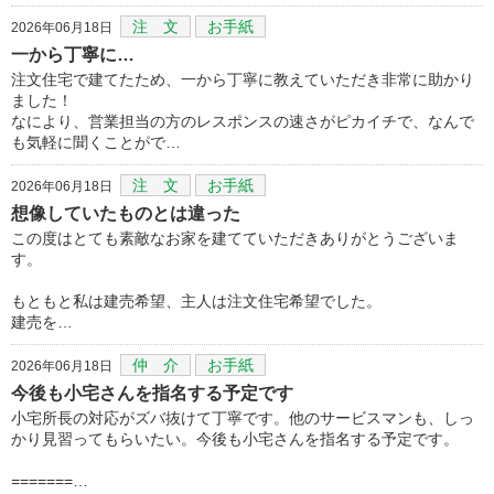
注 文
お手紙
2026年06月18日
一から丁寧に…
注文住宅で建てたため、一から丁寧に教えていただき非常に助かり
ました！
なにより、営業担当の方のレスポンスの速さがピカイチで、なんで
も気軽に聞くことがで…
注 文
お手紙
2026年06月18日
想像していたものとは違った
この度はとても素敵なお家を建てていただきありがとうございま
す。
もともと私は建売希望、主人は注文住宅希望でした。
建売を…
仲 介
お手紙
2026年06月18日
今後も小宅さんを指名する予定です
小宅所長の対応がズバ抜けて丁寧です。他のサービスマンも、しっ
かり見習ってもらいたい。今後も小宅さんを指名する予定です。
=======…