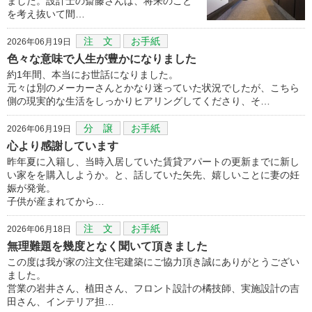
ました。設計士の斎藤さんは、将来のこと
を考え抜いて間…
注 文
お手紙
2026年06月19日
色々な意味で人生が豊かになりました
約1年間、本当にお世話になりました。
元々は別のメーカーさんとかなり迷っていた状況でしたが、こちら
側の現実的な生活をしっかりヒアリングしてくださり、そ…
分 譲
お手紙
2026年06月19日
心より感謝しています
昨年夏に入籍し、当時入居していた賃貸アパートの更新までに新し
い家をを購入しようか。と、話していた矢先、嬉しいことに妻の妊
娠が発覚。
子供が産まれてから…
注 文
お手紙
2026年06月18日
無理難題を幾度となく聞いて頂きました
この度は我が家の注文住宅建築にご協力頂き誠にありがとうござい
ました。
営業の岩井さん、植田さん、フロント設計の橘技師、実施設計の吉
田さん、インテリア担…