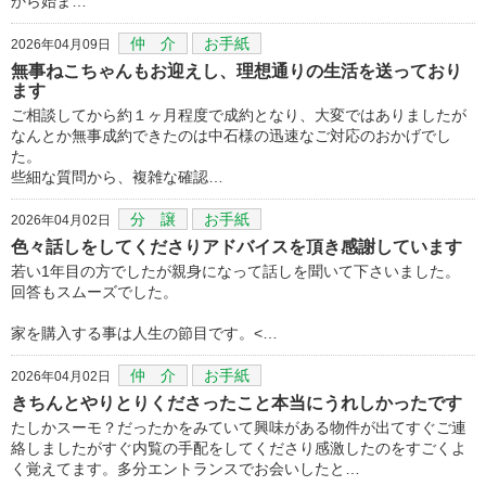
から始ま…
仲 介
お手紙
2026年04月09日
無事ねこちゃんもお迎えし、理想通りの生活を送っており
ます
ご相談してから約１ヶ月程度で成約となり、大変ではありましたが
なんとか無事成約できたのは中石様の迅速なご対応のおかげでし
た。
些細な質問から、複雑な確認…
分 譲
お手紙
2026年04月02日
色々話しをしてくださりアドバイスを頂き感謝しています
若い1年目の方でしたが親身になって話しを聞いて下さいました。
回答もスムーズでした。
家を購入する事は人生の節目です。<…
仲 介
お手紙
2026年04月02日
きちんとやりとりくださったこと本当にうれしかったです
たしかスーモ？だったかをみていて興味がある物件が出てすぐご連
絡しましたがすぐ内覧の手配をしてくださり感激したのをすごくよ
く覚えてます。多分エントランスでお会いしたと…