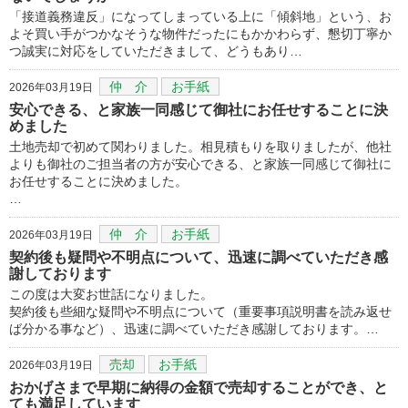
「接道義務違反」になってしまっている上に「傾斜地」という、お
よそ買い手がつかなそうな物件だったにもかかわらず、懇切丁寧か
つ誠実に対応をしていただきまして、どうもあり…
仲 介
お手紙
2026年03月19日
安心できる、と家族一同感じて御社にお任せすることに決
めました
土地売却で初めて関わりました。相見積もりを取りましたが、他社
よりも御社のご担当者の方が安心できる、と家族一同感じて御社に
お任せすることに決めました。
…
仲 介
お手紙
2026年03月19日
契約後も疑問や不明点について、迅速に調べていただき感
謝しております
この度は大変お世話になりました。
契約後も些細な疑問や不明点について（重要事項説明書を読み返せ
ば分かる事など）、迅速に調べていただき感謝しております。…
売却
お手紙
2026年03月19日
おかげさまで早期に納得の金額で売却することができ、と
ても満足しています