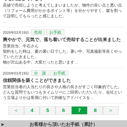
高値で売却しようと考えてしまいましたが、物件の良い点と悪い点
（リフォーム費用がかかるポイント等）を分かりやすく、腹を割っ
て説明してもらったと感じました。
…
売却
お手紙
2026年03月19日
爽やかで、元気で、落ち着いて売却することが出来ました
営業担当、中石さん
契約をした時は、夏の暑い日でした。暑い中、写真撮影等良くやっ
ていただきました。
物が沢山ある中、大変だったと思います…
分 譲
お手紙
2026年03月19日
信頼関係を築くことができました
営業担当者の人当たりの良さや人格の良さがすごく印象的でした。
どんな質問でもいつもタイムリーにご回答いただいたり、会社とい
う立場よりかは客側に付いて的確なアドバイスを…
＜
4
5
6
7
8
＞
お客様から頂いたお手紙（累計）