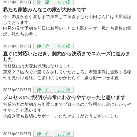
分 譲
お手紙
2026年03月27日
私たち家族みんなこの家が大好きです
今回内見から引渡しまで担当して頂きました山田さんには大変感謝
しております。
内見の見学予約を前日にお願いしたにも関わらず、私たち家族の状
況、私たちの希…
仲 介
お手紙
2026年03月26日
直ぐに対応いただき、契約から決済までスムーズに進みま
した
市村様には大変お世話になりました。
東京２３区内で戸建てを探していたところ、希望条件に合致する物
件を見付け連絡。ご多用にもかかわらず、嫌な顔一つせず直…
仲 介
お手紙
2026年03月26日
プロセスのご説明が非常にわかりやすかったと思います
営業の方の契約から引渡しまでプロセスのご説明が非常にわかりや
すかったと思います。
手続き等も親切にサポートいただきありがとうございました。
…
仲 介
お手紙
2026年03月26日