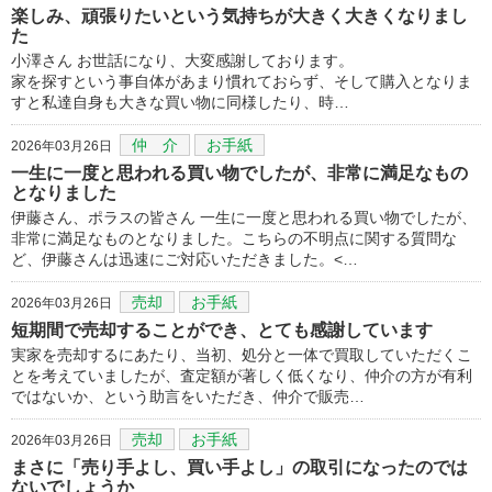
楽しみ、頑張りたいという気持ちが大きく大きくなりまし
た
小澤さん お世話になり、大変感謝しております。
家を探すという事自体があまり慣れておらず、そして購入となりま
すと私達自身も大きな買い物に同様したり、時…
仲 介
お手紙
2026年03月26日
一生に一度と思われる買い物でしたが、非常に満足なもの
となりました
伊藤さん、ポラスの皆さん 一生に一度と思われる買い物でしたが、
非常に満足なものとなりました。こちらの不明点に関する質問な
ど、伊藤さんは迅速にご対応いただきました。<…
売却
お手紙
2026年03月26日
短期間で売却することができ、とても感謝しています
実家を売却するにあたり、当初、処分と一体で買取していただくこ
とを考えていましたが、査定額が著しく低くなり、仲介の方が有利
ではないか、という助言をいただき、仲介で販売…
売却
お手紙
2026年03月26日
まさに「売り手よし、買い手よし」の取引になったのでは
ないでしょうか