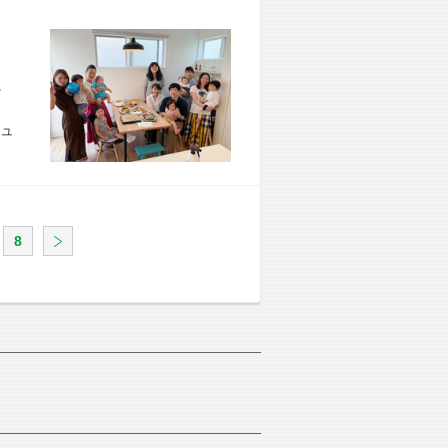
市 U様宅
ュ
8