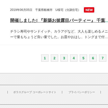
2019年06月05日 千葉県船橋市 U様宅（分譲住宅）
開催しました! 『新築お披露目パーティー』 千葉県船橋
チラシ寿司やサンドイッチ、カラアゲなど、大人も楽しめるメニ
ーで量もちょうど良い量でした。お皿やおはし、トングまで付…
1
2
3
4
5
6
7
ポラスグループ コーポレートサイト
プライバシーポリシー