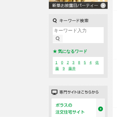
キーワード検索
★ 気になるワード
1
0
2
3
8
5
4
佐
藤
9
藤井
専門サイトはこちらから