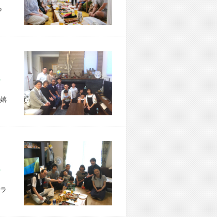
つ
区 Y様宅
嬉
市 M様宅
ラ