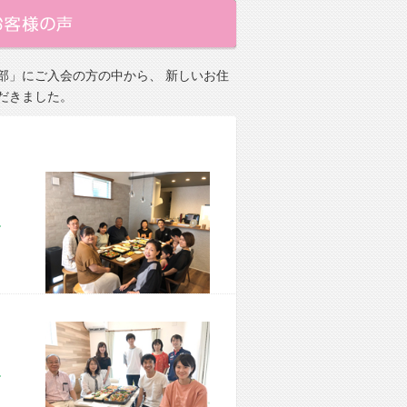
部」にご入会の方の中から、 新しいお住
だきました。
市 M様宅
市 M様宅