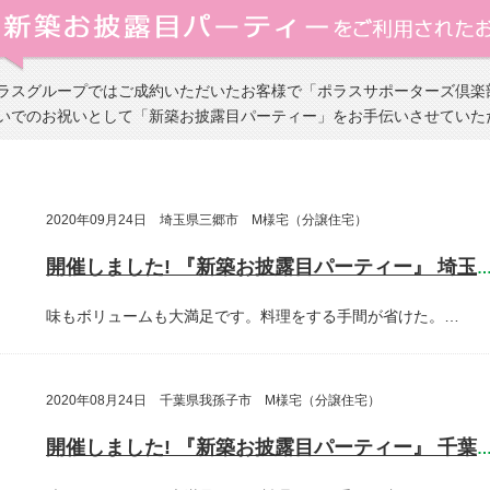
ラスグループではご成約いただいたお客様で「ポラスサポーターズ倶楽
いでのお祝いとして「新築お披露目パーティー」をお手伝いさせていた
2020年09月24日 埼玉県三郷市 M様宅（分譲住宅）
開催しました! 『新築お披露目パーティー』 埼玉県三郷
味もボリュームも大満足です。料理をする手間が省けた。…
2020年08月24日 千葉県我孫子市 M様宅（分譲住宅）
開催しました! 『新築お披露目パーティー』 千葉県我孫子