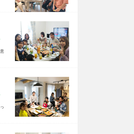
市 H様宅
意
市 S様宅
っ