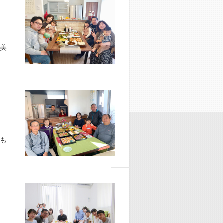
市 S様宅
美
市 T様宅
も
市 M様宅