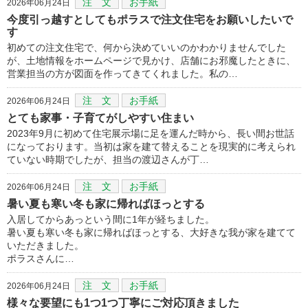
注 文
お手紙
2026年06月24日
今度引っ越すとしてもポラスで注文住宅をお願いしたいで
す
初めての注文住宅で、何から決めていいのかわかりませんでした
が、土地情報をホームページで見かけ、店舗にお邪魔したときに、
営業担当の方が図面を作ってきてくれました。私の…
注 文
お手紙
2026年06月24日
とても家事・子育てがしやすい住まい
2023年9月に初めて住宅展示場に足を運んだ時から、長い間お世話
になっております。当初は家を建て替えることを現実的に考えられ
ていない時期でしたが、担当の渡辺さんが丁…
注 文
お手紙
2026年06月24日
暑い夏も寒い冬も家に帰ればほっとする
入居してからあっという間に1年が経ちました。
暑い夏も寒い冬も家に帰ればほっとする、大好きな我が家を建てて
いただきました。
ポラスさんに…
注 文
お手紙
2026年06月24日
様々な要望にも1つ1つ丁寧にご対応頂きました