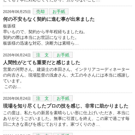
売却
お手紙
2026年06月25日
何の不安もなく契約に進む事が出来ました
板坂様
早いもので、契約から半年程経ちましたね。
契約の際は本当にお世話になりました。
板坂様の迅速な対応、決断力は素晴ら…
注 文
お手紙
2026年06月24日
人間性がとても重要だと感じました
営業の河野さん、建築士の本田さん、インテリアコーディネーター
の向吉さん、現場監督の浅倉さん、大工の今さんには本当に感謝し
ています。
このお…
注 文
お手紙
2026年06月24日
現場を知り尽くしたプロの技を感じ、非常に助かりました
この度は、私たちの新居を素晴らしい形に仕上げいただき、本当に
ありがとうございました。無事に引渡しを終え、この家で過ごす毎
日に大きな喜びを感じております。家づくりのき…