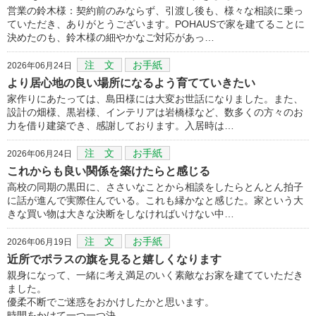
営業の鈴木様：契約前のみならず、引渡し後も、様々な相談に乗っ
ていただき、ありがとうございます。POHAUSで家を建てることに
決めたのも、鈴木様の細やかなご対応があっ…
注 文
お手紙
2026年06月24日
より居心地の良い場所になるよう育てていきたい
家作りにあたっては、島田様には大変お世話になりました。また、
設計の畑様、黒岩様、インテリアは岩橋様など、数多くの方々のお
力を借り建築でき、感謝しております。入居時は…
注 文
お手紙
2026年06月24日
これからも良い関係を築けたらと感じる
高校の同期の黒田に、ささいなことから相談をしたらとんとん拍子
に話が進んで実際住んでいる。これも縁かなと感じた。家という大
きな買い物は大きな決断をしなければいけない中…
注 文
お手紙
2026年06月19日
近所でポラスの旗を見ると嬉しくなります
親身になって、一緒に考え満足のいく素敵なお家を建てていただき
ました。
優柔不断でご迷惑をおかけしたかと思います。
時間をかけて一つ一つ決…