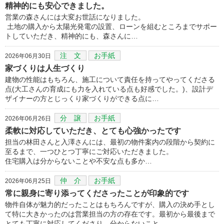
精神的にも安心できました。
営業の森さんには大変お世話になりました。
土地の購入から太陽光発電の設置、ローンを組むところまでサポー
トしていただき、精神的にも、森さんに…
注 文
お手紙
2026年06月30日
家づくりは人生づくり
建物の性能はもちろん、施工について責任を持ってやってくださる
点(大工さんの育成にも力を入れている点も好感でした。)、設計デ
ザイナーの方とじっくり家づくりができる点に…
分 譲
お手紙
2026年06月26日
柔軟に対応していただき、とても心強かったです
担当の林田さんと入澤さんには、最初の物件案内の段階から契約に
至るまで、一つひとつ丁寧にご対応いただきました。
住宅購入は分からないことや不安な点も多か…
仲 介
お手紙
2026年06月25日
常に親身に寄り添ってくださったことが印象的です
物件自体が魅力的だったことはもちろんですが、購入の決め手とし
て特に大きかったのは営業担当の方の存在です。最初から最後まで
とても丁寧に対応してくださり、分からないこと…