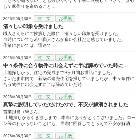
こちらが知らないことも分かりやすく丁寧に説明して下さり、安心
して家作りを進めること…
注 文
お手紙
2026年06月30日
清々しい印象を受けました
職人さんらにご挨拶した際に、清々しい印象を受けました。
当時についても若い職人さんが多い会社だと感じていました。
作業においては、迅速で…
注 文
お手紙
2026年06月30日
中々条件に合う物件に出会えずに半ば諦めていた時に…
土地探しから、住宅の完成まで9ヶ月間お世話にました。
さいたま市内で、新築の建売住宅を探していましたが、中々条件に
合う物件に出会えずに半ば諦めていた時…
注 文
お手紙
2026年06月30日
真摯に説明していただけたので、不安が解消されました
営業担当（Wさん）
土地探しから引き渡しまで、本当にありがとうございました。ロー
ン等のわからないことにも、早期に回答してもらえて不安が解消…
注 文
お手紙
2026年06月30日