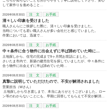
こちらが知らないことも分かりやすく丁寧に説明して下さり、安心
して家作りを進めること…
注 文
お手紙
2026年06月30日
清々しい印象を受けました
職人さんらにご挨拶した際に、清々しい印象を受けました。
当時についても若い職人さんが多い会社だと感じていました。
作業においては、迅速で…
注 文
お手紙
2026年06月30日
中々条件に合う物件に出会えずに半ば諦めていた時に…
土地探しから、住宅の完成まで9ヶ月間お世話にました。
さいたま市内で、新築の建売住宅を探していましたが、中々条件に
合う物件に出会えずに半ば諦めていた時…
注 文
お手紙
2026年06月30日
真摯に説明していただけたので、不安が解消されました
営業担当（Wさん）
土地探しから引き渡しまで、本当にありがとうございました。ロー
ン等のわからないことにも、早期に回答してもらえて不安が解消…
注 文
お手紙
2026年06月30日