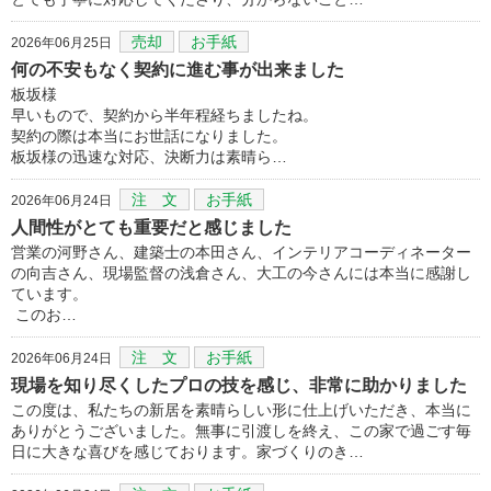
売却
お手紙
2026年06月25日
何の不安もなく契約に進む事が出来ました
板坂様
早いもので、契約から半年程経ちましたね。
契約の際は本当にお世話になりました。
板坂様の迅速な対応、決断力は素晴ら…
注 文
お手紙
2026年06月24日
人間性がとても重要だと感じました
営業の河野さん、建築士の本田さん、インテリアコーディネーター
の向吉さん、現場監督の浅倉さん、大工の今さんには本当に感謝し
ています。
このお…
注 文
お手紙
2026年06月24日
現場を知り尽くしたプロの技を感じ、非常に助かりました
この度は、私たちの新居を素晴らしい形に仕上げいただき、本当に
ありがとうございました。無事に引渡しを終え、この家で過ごす毎
日に大きな喜びを感じております。家づくりのき…