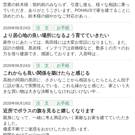
営業の鈴木様：契約前のみならず、引渡し後も、様々な相談に乗っ
ていただき、ありがとうございます。POHAUSで家を建てることに
決めたのも、鈴木様の細やかなご対応があっ…
注 文
お手紙
2026年06月24日
より居心地の良い場所になるよう育てていきたい
家作りにあたっては、島田様には大変お世話になりました。また、
設計の畑様、黒岩様、インテリアは岩橋様など、数多くの方々のお
力を借り建築でき、感謝しております。入居時は…
注 文
お手紙
2026年06月24日
これからも良い関係を築けたらと感じる
高校の同期の黒田に、ささいなことから相談をしたらとんとん拍子
に話が進んで実際住んでいる。これも縁かなと感じた。家という大
きな買い物は大きな決断をしなければいけない中…
注 文
お手紙
2026年06月19日
近所でポラスの旗を見ると嬉しくなります
親身になって、一緒に考え満足のいく素敵なお家を建てていただき
ました。
優柔不断でご迷惑をおかけしたかと思います。
時間をかけて一つ一つ決…