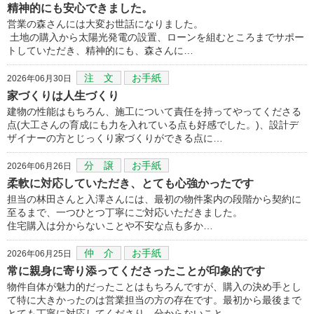
精神的にも安心できました。
営業の森さんには大変お世話になりました。
土地の購入から太陽光発電の設置、ローンを組むところまでサポー
トしていただき、精神的にも、森さんに…
注 文
お手紙
2026年06月30日
家づくりは人生づくり
建物の性能はもちろん、施工について責任を持ってやってくださる
点(大工さんの育成にも力を入れている点も好感でした。)、設計デ
ザイナーの方とじっくり家づくりができる点に…
分 譲
お手紙
2026年06月26日
柔軟に対応していただき、とても心強かったです
担当の林田さんと入澤さんには、最初の物件案内の段階から契約に
至るまで、一つひとつ丁寧にご対応いただきました。
住宅購入は分からないことや不安な点も多か…
仲 介
お手紙
2026年06月25日
常に親身に寄り添ってくださったことが印象的です
物件自体が魅力的だったことはもちろんですが、購入の決め手とし
て特に大きかったのは営業担当の方の存在です。最初から最後まで
とても丁寧に対応してくださり、分からないこと…