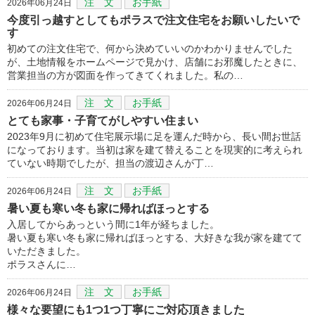
注 文
お手紙
2026年06月24日
今度引っ越すとしてもポラスで注文住宅をお願いしたいで
す
初めての注文住宅で、何から決めていいのかわかりませんでした
が、土地情報をホームページで見かけ、店舗にお邪魔したときに、
営業担当の方が図面を作ってきてくれました。私の…
注 文
お手紙
2026年06月24日
とても家事・子育てがしやすい住まい
2023年9月に初めて住宅展示場に足を運んだ時から、長い間お世話
になっております。当初は家を建て替えることを現実的に考えられ
ていない時期でしたが、担当の渡辺さんが丁…
注 文
お手紙
2026年06月24日
暑い夏も寒い冬も家に帰ればほっとする
入居してからあっという間に1年が経ちました。
暑い夏も寒い冬も家に帰ればほっとする、大好きな我が家を建てて
いただきました。
ポラスさんに…
注 文
お手紙
2026年06月24日
様々な要望にも1つ1つ丁寧にご対応頂きました