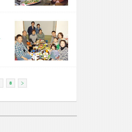
市 F様宅
8