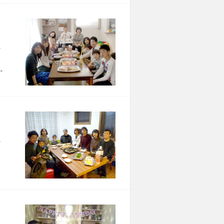
市 Z様宅
。
市 T様宅
、