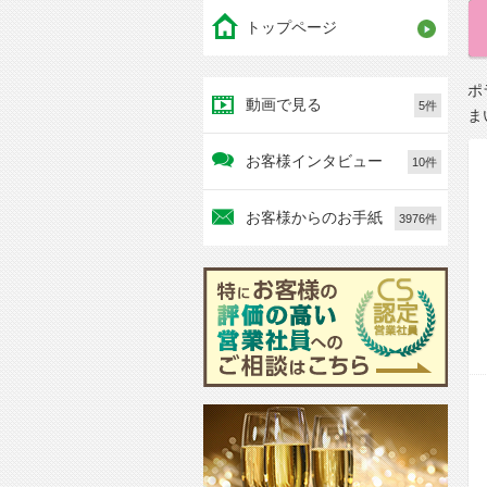
トップページ
ポ
動画で見る
5件
ま
お客様インタビュー
10件
お客様からのお手紙
3976件