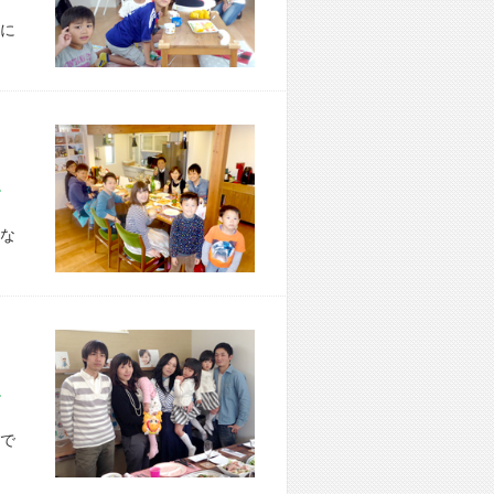
に
市 O様宅
な
市 A様宅
で