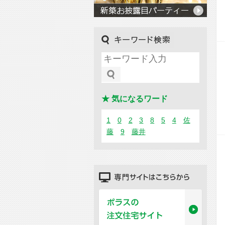
キーワード検索
★ 気になるワード
1
0
2
3
8
5
4
佐
藤
9
藤井
専門サイトはこちらから