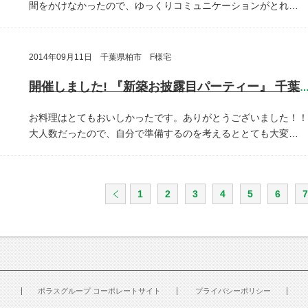
間をかけなかったので、ゆっくりコミュニケーションがとれ…
2014年09月11日 千葉県柏市 F様宅
開催しました! 『新築お披露目パーティー』 千葉県柏
お料理はとてもおいしかったです。ありがとうございました！！
大人数だったので、自分で準備するのを考えるととても大変…
1
2
3
4
5
6
7
ポラスグループ コーポレートサイト
プライバシーポリシー