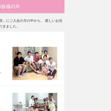
部」にご入会の方の中から、 新しいお住
だきました。
市 H様宅
。
市 O様宅