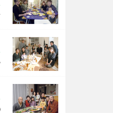
市 M様宅
イ
区 M様宅
の
市 K様宅
時