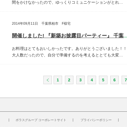
間をかけなかったので、ゆっくりコミュニケーションがとれ…
2014年09月11日 千葉県柏市 F様宅
開催しました! 『新築お披露目パーティー』 千葉県柏
お料理はとてもおいしかったです。ありがとうございました！！
大人数だったので、自分で準備するのを考えるととても大変…
1
2
3
4
5
6
7
ポラスグループ コーポレートサイト
プライバシーポリシー