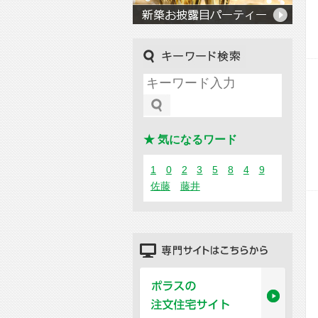
キーワード検索
★ 気になるワード
1
0
2
3
5
8
4
9
佐藤
藤井
専門サイトはこちらから