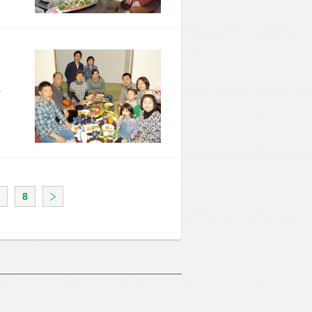
市 F様宅
8