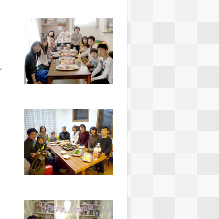
市 Z様宅
。
市 T様宅
、