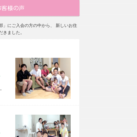
部」にご入会の方の中から、 新しいお住
だきました。
市 H様宅
。
市 O様宅