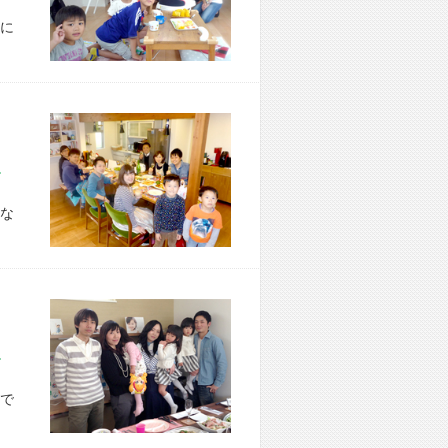
に
市 O様宅
な
市 A様宅
で