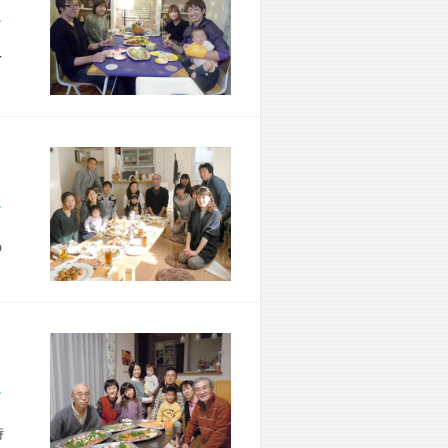
市 M様宅
イ
区 M様宅
の
市 K様宅
時