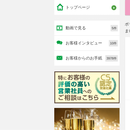
トップページ
ポ
動画で見る
5件
ま
お客様インタビュー
10件
お客様からのお手紙
3978件