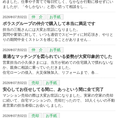
めました。仕事や子育てで毎日忙しく、なかなか行動に移せずにい
ましたが、「今しかない」と思い切って相談をし…
仲 介
お手紙
2026年07月02日
ポラスグループの仲介で購入して本当に満足です
担当の三瓶さんには大変お世話になりました。
質問や要望に対して、いつも適切でスピーディに対応頂き、やりと
りの期間中全くストレスを感じることがありません…
仲 介
お手紙
2026年07月02日
最適なマッチングを図られている姿勢が大変印象的でした
営業担当の小久保さまには、当方が初めての住宅購入で慣れないな
か、親身に相談に乗っていただきました。
住宅ローンの借入、火災保険加入、リフォームまで、各…
売却
お手紙
2026年07月02日
安心してお任せしてる間に、あっという間に全て完了
マンション売却の際は大変お世話になりました。実家の空家の売却
に続いて、自宅マンションの、売却だったので、 10人くらいの不動
産営業の担当者様にお会いしました。
売却
お手紙
2026年07月02日