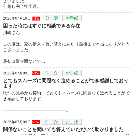
ざいました。
引越し完了後半月…
分 譲
お手紙
2026年07月10日
NEW
困った時にはすぐに相談できる存在
川嶋さん
この度は、家の購入＋買い替えにあたり最後まで本当にありがとう
ございました。
最初は資金面などで…
仲 介
お手紙
2026年07月09日
NEW
とてもスムーズに問題なく進めることができ感謝しており
ます
物件の見学から契約までとてもスムーズに問題なく進めることがで
き感謝しております。
==========================…
仲 介
お手紙
2026年07月09日
NEW
関係ないことを聞いても答えていただいて助かりました