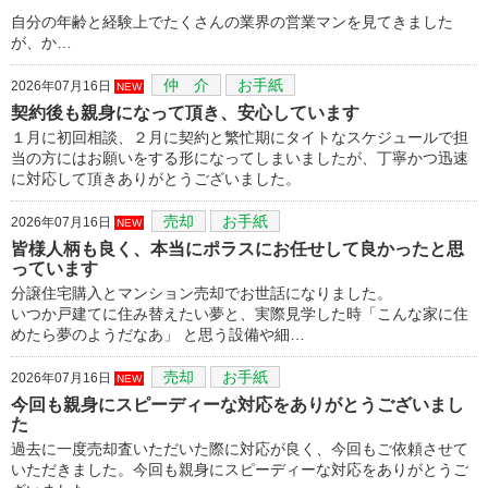
自分の年齢と経験上でたくさんの業界の営業マンを見てきました
が、か…
仲 介
お手紙
2026年07月16日
NEW
契約後も親身になって頂き、安心しています
１月に初回相談、２月に契約と繁忙期にタイトなスケジュールで担
当の方にはお願いをする形になってしまいましたが、丁寧かつ迅速
に対応して頂きありがとうございました。
売却
お手紙
2026年07月16日
NEW
皆様人柄も良く、本当にポラスにお任せして良かったと思
っています
分譲住宅購入とマンション売却でお世話になりました。
いつか戸建てに住み替えたい夢と、実際見学した時「こんな家に住
めたら夢のようだなあ」 と思う設備や細…
売却
お手紙
2026年07月16日
NEW
今回も親身にスピーディーな対応をありがとうございまし
た
過去に一度売却査いただいた際に対応が良く、今回もご依頼させて
いただきました。今回も親身にスピーディーな対応をありがとうご