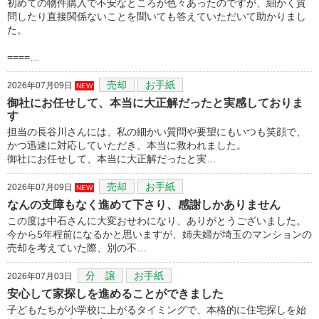
初めての物件購入で不安なところが色々あったのですが、細かく質
問したり直接関係ないことを聞いても答えていただいて助かりまし
た。
====…
売却
お手紙
2026年07月09日
NEW
御社にお任せして、本当に大正解だったと実感しておりま
す
担当の長谷川さんには、私の細かい質問や要望にもいつも笑顔で、
かつ迅速に対応していただき、本当に救われました。
御社にお任せして、本当に大正解だったと実…
売却
お手紙
2026年07月09日
NEW
なんの支障もなく進めて下さり、感謝しかありません
この度は中石さんに大変おせわになり、ありがとうございました。
今から5年程前になるかと思いますが、姉夫婦が埼玉のマンションの
売却を考えていた際、別の不…
分 譲
お手紙
2026年07月03日
安心して家探しを進めることができました
子どもたちが小学校に上がるタイミングで、本格的に住宅探しを始