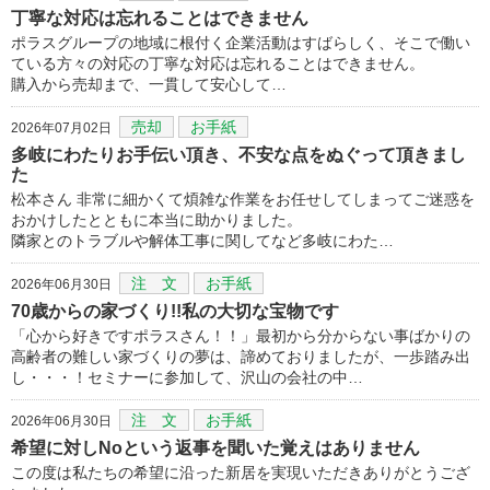
丁寧な対応は忘れることはできません
ポラスグループの地域に根付く企業活動はすばらしく、そこで働い
ている方々の対応の丁寧な対応は忘れることはできません。
購入から売却まで、一貫して安心して…
売却
お手紙
2026年07月02日
多岐にわたりお手伝い頂き、不安な点をぬぐって頂きまし
た
松本さん 非常に細かくて煩雑な作業をお任せしてしまってご迷惑を
おかけしたとともに本当に助かりました。
隣家とのトラブルや解体工事に関してなど多岐にわた…
注 文
お手紙
2026年06月30日
70歳からの家づくり!!私の大切な宝物です
「心から好きですポラスさん！！」最初から分からない事ばかりの
高齢者の難しい家づくりの夢は、諦めておりましたが、一歩踏み出
し・・・！セミナーに参加して、沢山の会社の中…
注 文
お手紙
2026年06月30日
希望に対しNoという返事を聞いた覚えはありません
この度は私たちの希望に沿った新居を実現いただきありがとうござ