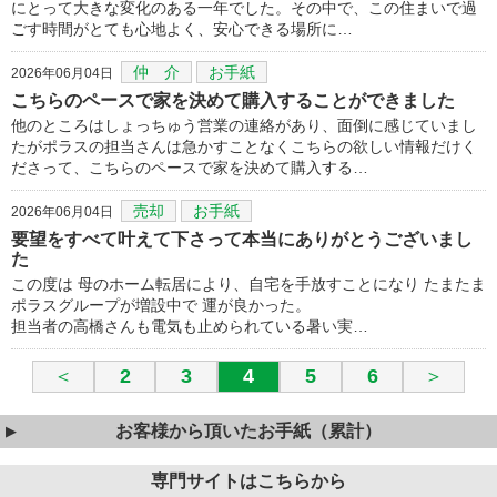
にとって大きな変化のある一年でした。その中で、この住まいで過
ごす時間がとても心地よく、安心できる場所に…
仲 介
お手紙
2026年06月04日
こちらのペースで家を決めて購入することができました
他のところはしょっちゅう営業の連絡があり、面倒に感じていまし
たがポラスの担当さんは急かすことなくこちらの欲しい情報だけく
ださって、こちらのペースで家を決めて購入する…
売却
お手紙
2026年06月04日
要望をすべて叶えて下さって本当にありがとうございまし
た
この度は 母のホーム転居により、自宅を手放すことになり たまたま
ポラスグループが増設中で 運が良かった。
担当者の高橋さんも電気も止められている暑い実…
＜
2
3
4
5
6
＞
お客様から頂いたお手紙（累計）
専門サイトはこちらから