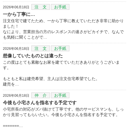
注 文
お手紙
2026年06月18日
一から丁寧に…
注文住宅で建てたため、一から丁寧に教えていただき非常に助かり
ました！
なにより、営業担当の方のレスポンスの速さがピカイチで、なんで
も気軽に聞くことがで…
注 文
お手紙
2026年06月18日
想像していたものとは違った
この度はとても素敵なお家を建てていただきありがとうございま
す。
もともと私は建売希望、主人は注文住宅希望でした。
建売を…
仲 介
お手紙
2026年06月18日
今後も小宅さんを指名する予定です
小宅所長の対応がズバ抜けて丁寧です。他のサービスマンも、しっ
かり見習ってもらいたい。今後も小宅さんを指名する予定です。
=======…