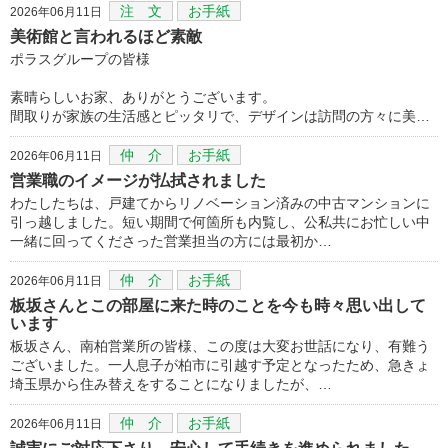
注 文
お手紙
2026年06月11日
美術館と言われるほど素敵
ポラスグループの皆様
素晴らしいお家、ありがとうございます。
間取りが家族の生活感とピッタリで、デザインは訪問の方々に美…
仲 介
お手紙
2026年06月11日
営業職のイメージが払拭されました
わたしたちは、戸建てからリノベーション済みの中古マンションに
引っ越しました。短い期間で何箇所も内覧し、公私共にお忙しい中
一緒に回ってくださった営業担当の方には最初か…
仲 介
お手紙
2026年06月11日
板坂さんとこの部屋に来た時のことを今も時々思い出して
います
板坂さん、南柏営業所の皆様、この度は大変お世話になり、有難う
ございました。一人息子が柏市に引越す予定となったため、急きょ
埼玉県から住み替えをすることになりましたが、…
仲 介
お手紙
2026年06月11日