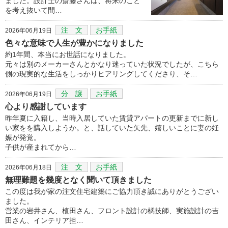
ました。設計士の斎藤さんは、将来のこと
を考え抜いて間…
注 文
お手紙
2026年06月19日
色々な意味で人生が豊かになりました
約1年間、本当にお世話になりました。
元々は別のメーカーさんとかなり迷っていた状況でしたが、こちら
側の現実的な生活をしっかりヒアリングしてくださり、そ…
分 譲
お手紙
2026年06月19日
心より感謝しています
昨年夏に入籍し、当時入居していた賃貸アパートの更新までに新し
い家をを購入しようか。と、話していた矢先、嬉しいことに妻の妊
娠が発覚。
子供が産まれてから…
注 文
お手紙
2026年06月18日
無理難題を幾度となく聞いて頂きました
この度は我が家の注文住宅建築にご協力頂き誠にありがとうござい
ました。
営業の岩井さん、植田さん、フロント設計の橘技師、実施設計の吉
田さん、インテリア担…