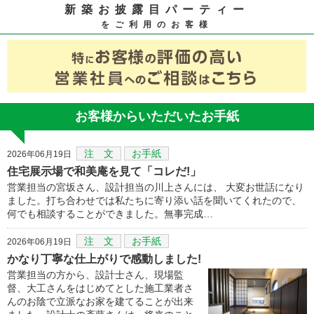
新築お披露目パーティー
をご利用のお客様
お客様からいただいたお手紙
注 文
お手紙
2026年06月19日
住宅展示場で和美庵を見て「コレだ!」
営業担当の宮坂さん、設計担当の川上さんには、 大変お世話になり
ました。打ち合わせでは私たちに寄り添い話を聞いてくれたので、
何でも相談することができました。無事完成…
注 文
お手紙
2026年06月19日
かなり丁寧な仕上がりで感動しました!
営業担当の方から、設計士さん、現場監
督、大工さんをはじめてとした施工業者さ
んのお陰で立派なお家を建てることが出来