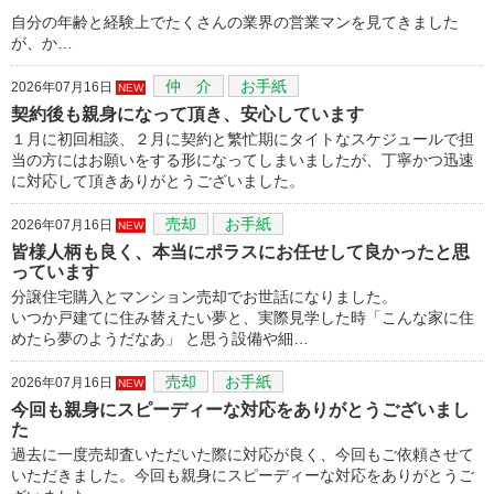
自分の年齢と経験上でたくさんの業界の営業マンを見てきました
が、か…
仲 介
お手紙
2026年07月16日
NEW
契約後も親身になって頂き、安心しています
１月に初回相談、２月に契約と繁忙期にタイトなスケジュールで担
当の方にはお願いをする形になってしまいましたが、丁寧かつ迅速
に対応して頂きありがとうございました。
売却
お手紙
2026年07月16日
NEW
皆様人柄も良く、本当にポラスにお任せして良かったと思
っています
分譲住宅購入とマンション売却でお世話になりました。
いつか戸建てに住み替えたい夢と、実際見学した時「こんな家に住
めたら夢のようだなあ」 と思う設備や細…
売却
お手紙
2026年07月16日
NEW
今回も親身にスピーディーな対応をありがとうございまし
た
過去に一度売却査いただいた際に対応が良く、今回もご依頼させて
いただきました。今回も親身にスピーディーな対応をありがとうご