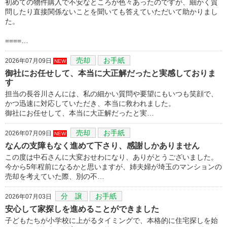
初めての物件購入で不安なところが色々あったのですが、細かく質
問したり直接関係ないことを聞いても答えていただいて助かりまし
た。
====…
売却
お手紙
2026年07月09日
NEW
御社にお任せして、本当に大正解だったと実感しておりま
す
担当の長谷川さんには、私の細かい質問や要望にもいつも笑顔で、
かつ迅速に対応していただき、本当に救われました。
御社にお任せして、本当に大正解だったと実…
売却
お手紙
2026年07月09日
NEW
なんの支障もなく進めて下さり、感謝しかありません
この度は中石さんに大変おせわになり、ありがとうございました。
今から5年程前になるかと思いますが、姉夫婦が埼玉のマンションの
売却を考えていた際、別の不…
分 譲
お手紙
2026年07月03日
安心して家探しを進めることができました
子どもたちが小学校に上がるタイミングで、本格的に住宅探しを始