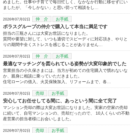
めました。仕事や子育てで毎日忙しく、なかなか行動に移せずにい
ましたが、「今しかない」と思い切って相談をし…
仲 介
お手紙
2026年07月02日
ポラスグループの仲介で購入して本当に満足です
担当の三瓶さんには大変お世話になりました。
質問や要望に対して、いつも適切でスピーディに対応頂き、やりと
りの期間中全くストレスを感じることがありません…
仲 介
お手紙
2026年07月02日
最適なマッチングを図られている姿勢が大変印象的でした
営業担当の小久保さまには、当方が初めての住宅購入で慣れないな
か、親身に相談に乗っていただきました。
住宅ローンの借入、火災保険加入、リフォームまで、各…
売却
お手紙
2026年07月02日
安心してお任せしてる間に、あっという間に全て完了
マンション売却の際は大変お世話になりました。実家の空家の売却
に続いて、自宅マンションの、売却だったので、 10人くらいの不動
産営業の担当者様にお会いしました。
売却
お手紙
2026年07月02日