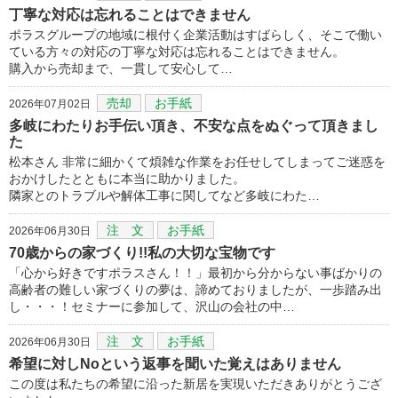
丁寧な対応は忘れることはできません
ポラスグループの地域に根付く企業活動はすばらしく、そこで働い
ている方々の対応の丁寧な対応は忘れることはできません。
購入から売却まで、一貫して安心して…
売却
お手紙
2026年07月02日
多岐にわたりお手伝い頂き、不安な点をぬぐって頂きまし
た
松本さん 非常に細かくて煩雑な作業をお任せしてしまってご迷惑を
おかけしたとともに本当に助かりました。
隣家とのトラブルや解体工事に関してなど多岐にわた…
注 文
お手紙
2026年06月30日
70歳からの家づくり!!私の大切な宝物です
「心から好きですポラスさん！！」最初から分からない事ばかりの
高齢者の難しい家づくりの夢は、諦めておりましたが、一歩踏み出
し・・・！セミナーに参加して、沢山の会社の中…
注 文
お手紙
2026年06月30日
希望に対しNoという返事を聞いた覚えはありません
この度は私たちの希望に沿った新居を実現いただきありがとうござ