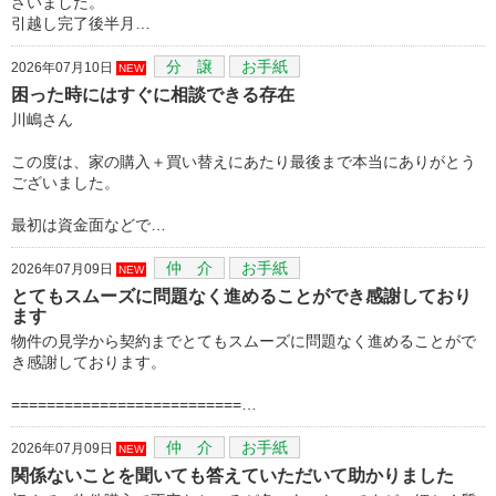
ざいました。
引越し完了後半月…
分 譲
お手紙
2026年07月10日
NEW
困った時にはすぐに相談できる存在
川嶋さん
この度は、家の購入＋買い替えにあたり最後まで本当にありがとう
ございました。
最初は資金面などで…
仲 介
お手紙
2026年07月09日
NEW
とてもスムーズに問題なく進めることができ感謝しており
ます
物件の見学から契約までとてもスムーズに問題なく進めることがで
き感謝しております。
==========================…
仲 介
お手紙
2026年07月09日
NEW
関係ないことを聞いても答えていただいて助かりました