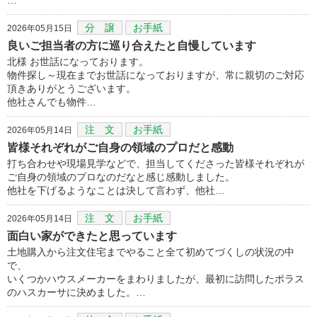
分 譲
お手紙
2026年05月15日
良いご担当者の方に巡り合えたと自慢しています
北様 お世話になっております。
物件探し～現在までお世話になっておりますが、常に親切のご対応
頂きありがとうございます。
他社さんでも物件…
注 文
お手紙
2026年05月14日
皆様それぞれがご自身の領域のプロだと感動
打ち合わせや現場見学などで、担当してくださった皆様それぞれが
ご自身の領域のプロなのだなと感じ感動しました。
他社を下げるようなことは決して言わず、他社…
注 文
お手紙
2026年05月14日
面白い家ができたと思っています
土地購入から注文住宅までやること全て初めてづくしの状況の中
で、
いくつかハウスメーカーをまわりましたが、最初に訪問したポラス
のハスカーサに決めました。…