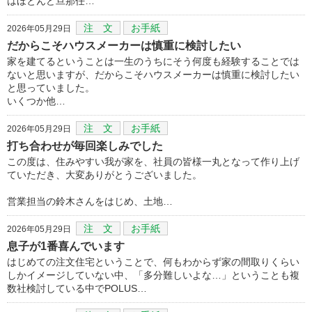
はほとんど旦那任…
注 文
お手紙
2026年05月29日
だからこそハウスメーカーは慎重に検討したい
家を建てるということは一生のうちにそう何度も経験することでは
ないと思いますが、だからこそハウスメーカーは慎重に検討したい
と思っていました。
いくつか他…
注 文
お手紙
2026年05月29日
打ち合わせが毎回楽しみでした
この度は、住みやすい我が家を、社員の皆様一丸となって作り上げ
ていただき、大変ありがとうございました。
営業担当の鈴木さんをはじめ、土地…
注 文
お手紙
2026年05月29日
息子が1番喜んでいます
はじめての注文住宅ということで、何もわからず家の間取りくらい
しかイメージしていない中、「多分難しいよな…」ということも複
数社検討している中でPOLUS…