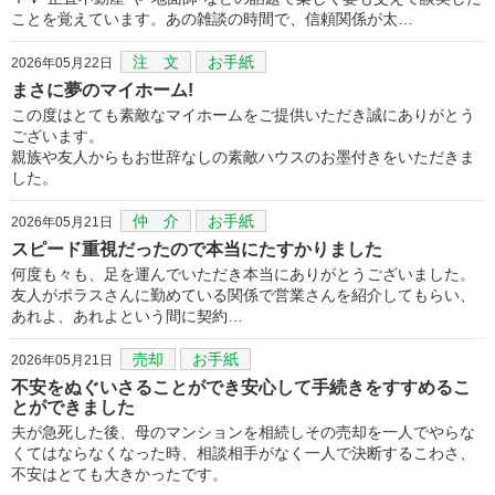
ことを覚えています。あの雑談の時間で、信頼関係が太…
注 文
お手紙
2026年05月22日
まさに夢のマイホーム!
この度はとても素敵なマイホームをご提供いただき誠にありがとう
ございます。
親族や友人からもお世辞なしの素敵ハウスのお墨付きをいただきま
した。
仲 介
お手紙
2026年05月21日
スピード重視だったので本当にたすかりました
何度も々も、足を運んでいただき本当にありがとうございました。
友人がポラスさんに勤めている関係で営業さんを紹介してもらい、
あれよ、あれよという間に契約…
売却
お手紙
2026年05月21日
不安をぬぐいさることができ安心して手続きをすすめるこ
とができました
夫が急死した後、母のマンションを相続しその売却を一人でやらな
くてはならなくなった時、相談相手がなく一人で決断するこわさ、
不安はとても大きかったです。
…