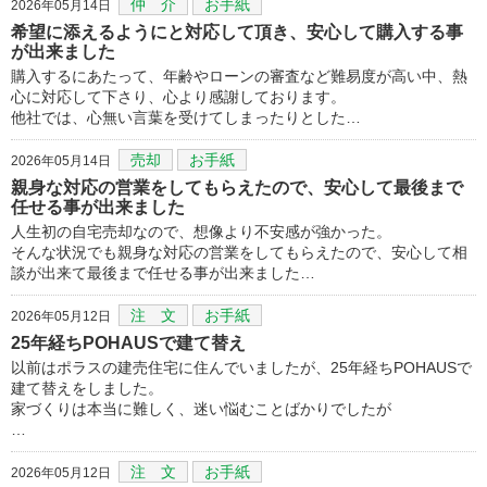
仲 介
お手紙
2026年05月14日
希望に添えるようにと対応して頂き、安心して購入する事
が出来ました
購入するにあたって、年齢やローンの審査など難易度が高い中、熱
心に対応して下さり、心より感謝しております。
他社では、心無い言葉を受けてしまったりとした…
売却
お手紙
2026年05月14日
親身な対応の営業をしてもらえたので、安心して最後まで
任せる事が出来ました
人生初の自宅売却なので、想像より不安感が強かった。
そんな状況でも親身な対応の営業をしてもらえたので、安心して相
談が出来て最後まで任せる事が出来ました…
注 文
お手紙
2026年05月12日
25年経ちPOHAUSで建て替え
以前はポラスの建売住宅に住んでいましたが、25年経ちPOHAUSで
建て替えをしました。
家づくりは本当に難しく、迷い悩むことばかりでしたが
…
注 文
お手紙
2026年05月12日