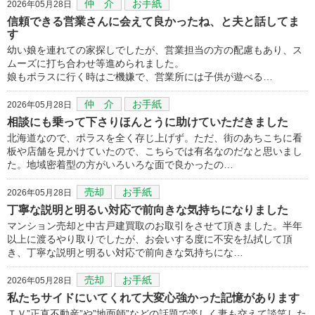
仲 介
お手紙
2026年05月28日
信頼できる営業さんに会えて良かったね、と夫と話してま
す
幼い娘を連れての家探しでしたが、営業担当の方の配慮もあり、ス
ムーズに打ち合わせ等進められました。
娘もポラスに行く時はご機嫌で、営業所には子供が遊べる…
仲 介
お手紙
2026年05月28日
相談にも乗って下さりほんとうに助けていただきました
北海道なので、ポラスを全く存じ上げず。ただ、街のあちこちに看
板や店舗を見かけていたので、こちらでは有名なのだなと思いまし
た。地域密着型の方がいろいろな面で良かったの…
売却
お手紙
2026年05月28日
丁寧な説明と明るい対応で前向きな気持ちになりました
マンション売却と中古戸建買取のお取引をさせて頂きました。半年
以上に渡るやり取りでしたが、お会いする度に不安を払拭して頂
き、丁寧な説明と明るい対応で前向きな気持ちにな…
売却
お手紙
2026年05月28日
私たちサイドにいてくれて大変心強かった記憶があります
ＴＶ”正直不動産”や”地面師”などの話題で楽しく妻も交えて談笑した