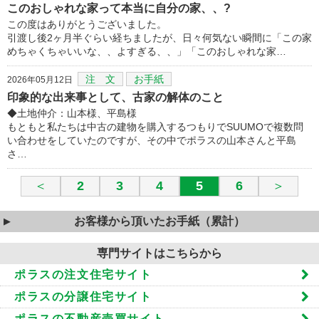
このおしゃれな家って本当に自分の家、、?
この度はありがとうございました。
引渡し後2ヶ月半ぐらい経ちましたが、日々何気ない瞬間に「この家
めちゃくちゃいいな、、よすぎる、、」「このおしゃれな家…
注 文
お手紙
2026年05月12日
印象的な出来事として、古家の解体のこと
◆土地仲介：山本様、平島様
もともと私たちは中古の建物を購入するつもりでSUUMOで複数問
い合わせをしていたのですが、その中でポラスの山本さんと平島
さ…
＜
2
3
4
5
6
＞
お客様から頂いたお手紙（累計）
専門サイトはこちらから
ポラスの注文住宅サイト
ポラスの分譲住宅サイト
ポラスの不動産売買サイト