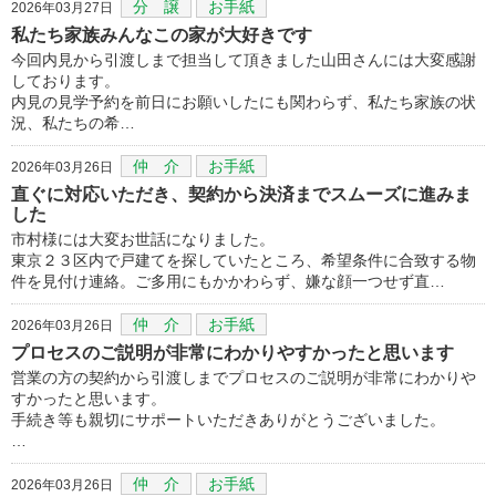
分 譲
お手紙
2026年03月27日
私たち家族みんなこの家が大好きです
今回内見から引渡しまで担当して頂きました山田さんには大変感謝
しております。
内見の見学予約を前日にお願いしたにも関わらず、私たち家族の状
況、私たちの希…
仲 介
お手紙
2026年03月26日
直ぐに対応いただき、契約から決済までスムーズに進みま
した
市村様には大変お世話になりました。
東京２３区内で戸建てを探していたところ、希望条件に合致する物
件を見付け連絡。ご多用にもかかわらず、嫌な顔一つせず直…
仲 介
お手紙
2026年03月26日
プロセスのご説明が非常にわかりやすかったと思います
営業の方の契約から引渡しまでプロセスのご説明が非常にわかりや
すかったと思います。
手続き等も親切にサポートいただきありがとうございました。
…
仲 介
お手紙
2026年03月26日