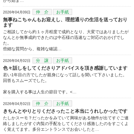
から始ま…
仲 介
お手紙
2026年04月09日
無事ねこちゃんもお迎えし、理想通りの生活を送っており
ます
ご相談してから約１ヶ月程度で成約となり、大変ではありましたが
なんとか無事成約できたのは中石様の迅速なご対応のおかげでし
た。
些細な質問から、複雑な確認…
分 譲
お手紙
2026年04月02日
色々話しをしてくださりアドバイスを頂き感謝しています
若い1年目の方でしたが親身になって話しを聞いて下さいました。
回答もスムーズでした。
家を購入する事は人生の節目です。<…
仲 介
お手紙
2026年04月02日
きちんとやりとりくださったこと本当にうれしかったです
たしかスーモ？だったかをみていて興味がある物件が出てすぐご連
絡しましたがすぐ内覧の手配をしてくださり感激したのをすごくよ
く覚えてます。多分エントランスでお会いしたと…