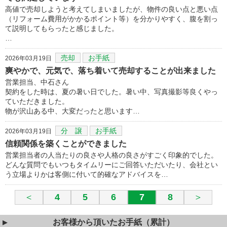
高値で売却しようと考えてしまいましたが、物件の良い点と悪い点
（リフォーム費用がかかるポイント等）を分かりやすく、腹を割っ
て説明してもらったと感じました。
…
売却
お手紙
2026年03月19日
爽やかで、元気で、落ち着いて売却することが出来ました
営業担当、中石さん
契約をした時は、夏の暑い日でした。暑い中、写真撮影等良くやっ
ていただきました。
物が沢山ある中、大変だったと思います…
分 譲
お手紙
2026年03月19日
信頼関係を築くことができました
営業担当者の人当たりの良さや人格の良さがすごく印象的でした。
どんな質問でもいつもタイムリーにご回答いただいたり、会社とい
う立場よりかは客側に付いて的確なアドバイスを…
＜
4
5
6
7
8
＞
お客様から頂いたお手紙（累計）