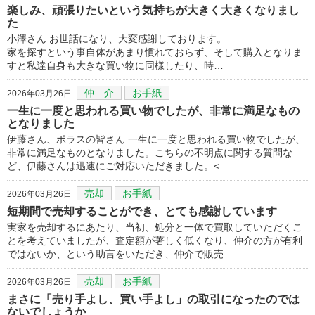
楽しみ、頑張りたいという気持ちが大きく大きくなりまし
た
小澤さん お世話になり、大変感謝しております。
家を探すという事自体があまり慣れておらず、そして購入となりま
すと私達自身も大きな買い物に同様したり、時…
仲 介
お手紙
2026年03月26日
一生に一度と思われる買い物でしたが、非常に満足なもの
となりました
伊藤さん、ポラスの皆さん 一生に一度と思われる買い物でしたが、
非常に満足なものとなりました。こちらの不明点に関する質問な
ど、伊藤さんは迅速にご対応いただきました。<…
売却
お手紙
2026年03月26日
短期間で売却することができ、とても感謝しています
実家を売却するにあたり、当初、処分と一体で買取していただくこ
とを考えていましたが、査定額が著しく低くなり、仲介の方が有利
ではないか、という助言をいただき、仲介で販売…
売却
お手紙
2026年03月26日
まさに「売り手よし、買い手よし」の取引になったのでは
ないでしょうか