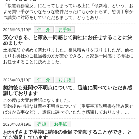
「接道義務違反」になってしまっている上に「傾斜地」という、お
よそ買い手がつかなそうな物件だったにもかかわらず、懇切丁寧か
つ誠実に対応をしていただきまして、どうもあり…
仲 介
お手紙
2026年03月19日
安心できる、と家族一同感じて御社にお任せすることに決
めました
土地売却で初めて関わりました。相見積もりを取りましたが、他社
よりも御社のご担当者の方が安心できる、と家族一同感じて御社に
お任せすることに決めました。
…
仲 介
お手紙
2026年03月19日
契約後も疑問や不明点について、迅速に調べていただき感
謝しております
この度は大変お世話になりました。
契約後も些細な疑問や不明点について（重要事項説明書を読み返せ
ば分かる事など）、迅速に調べていただき感謝しております。…
売却
お手紙
2026年03月19日
おかげさまで早期に納得の金額で売却することができ、と
ても満足しています