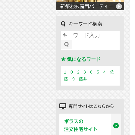
キーワード検索
★ 気になるワード
1
0
2
3
8
5
4
佐
藤
9
藤井
専門サイトはこちらから