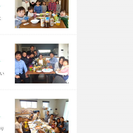
市 Y様宅
に
市 T様宅
い
市 H様宅
り