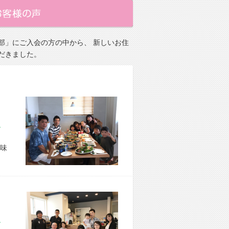
部」にご入会の方の中から、 新しいお住
だきました。
市 O様宅
味
市 M様宅