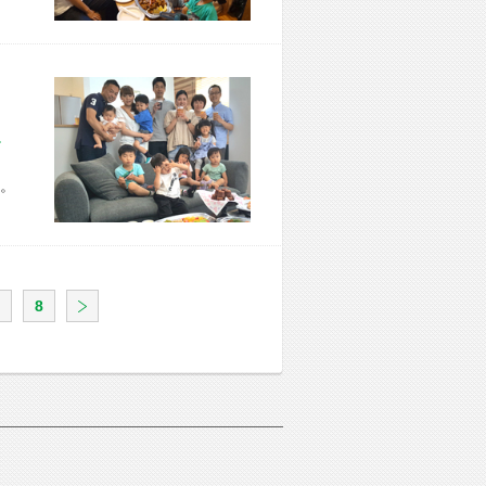
市 Y様宅
。
8