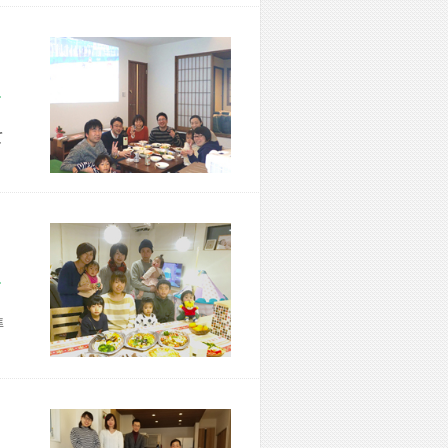
市 M様宅
て
市 N様宅
準