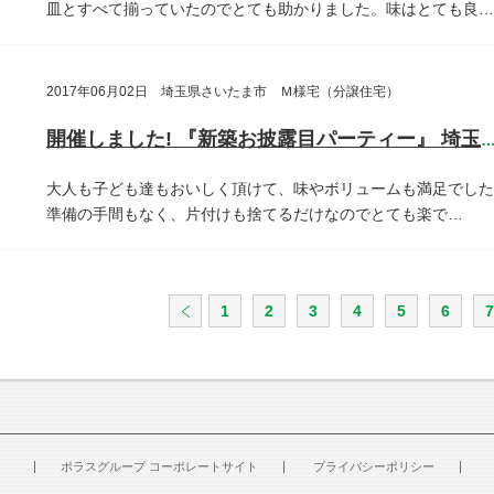
皿とすべて揃っていたのでとても助かりました。味はとても良…
2017年06月02日 埼玉県さいたま市 Ｍ様宅（分譲住宅）
開催しました! 『新築お披露目パーティー』 埼玉県さいたま
大人も子ども達もおいしく頂けて、味やボリュームも満足でした
準備の手間もなく、片付けも捨てるだけなのでとても楽で…
1
2
3
4
5
6
7
ポラスグループ コーポレートサイト
プライバシーポリシー