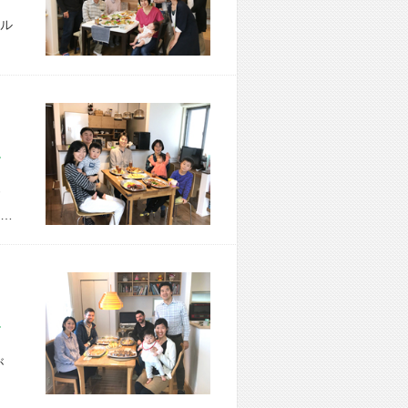
ル
市 H様宅
…
市 K様宅
が