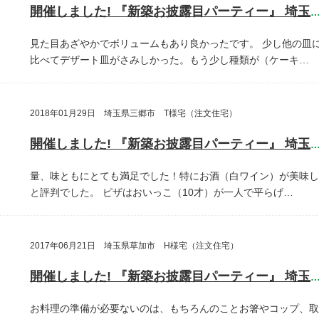
開催しました! 『新築お披露目パーティー』 埼玉県さいたま
見た目あざやかでボリュームもあり良かったです。
少し他の皿
比べてデザート皿がさみしかった。もう少し種類が（ケーキ…
2018年01月29日 埼玉県三郷市 T様宅（注文住宅）
開催しました! 『新築お披露目パーティー』 埼玉県三郷
量、味ともにとても満足でした！特にお酒（白ワイン）が美味し
と評判でした。
ピザはおいっこ（10才）が一人で平らげ…
2017年06月21日 埼玉県草加市 H様宅（注文住宅）
開催しました! 『新築お披露目パーティー』 埼玉県草加
お料理の準備が必要ないのは、もちろんのことお箸やコップ、取