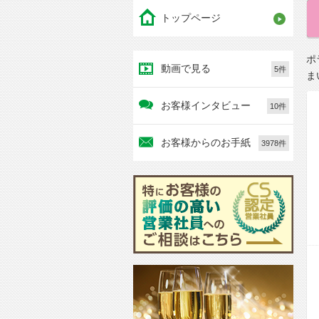
トップページ
ポ
動画で見る
5件
ま
お客様インタビュー
10件
お客様からのお手紙
3978件