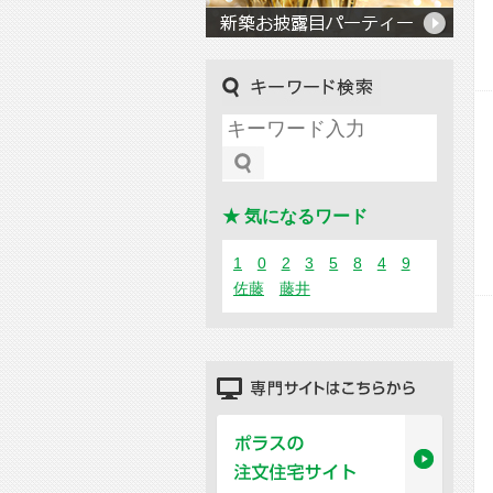
キーワード検索
★ 気になるワード
1
0
2
3
5
8
4
9
佐藤
藤井
専門サイトはこちらから