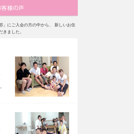
部」にご入会の方の中から、 新しいお住
だきました。
市 H様宅
。
市 O様宅