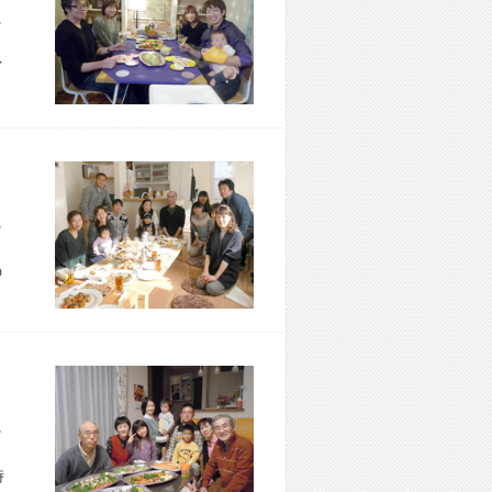
市 M様宅
イ
区 M様宅
の
市 K様宅
時