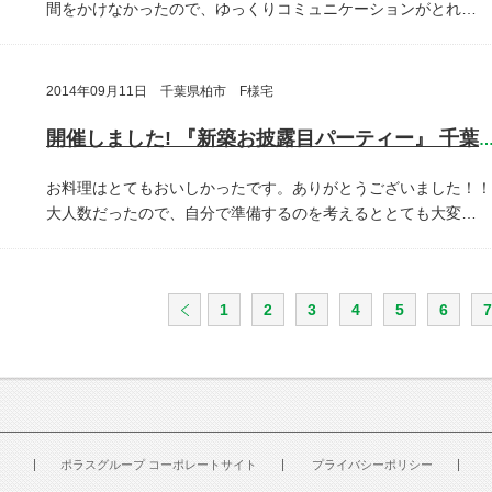
間をかけなかったので、ゆっくりコミュニケーションがとれ…
2014年09月11日 千葉県柏市 F様宅
開催しました! 『新築お披露目パーティー』 千葉県柏
お料理はとてもおいしかったです。ありがとうございました！！
大人数だったので、自分で準備するのを考えるととても大変…
1
2
3
4
5
6
7
ポラスグループ コーポレートサイト
プライバシーポリシー