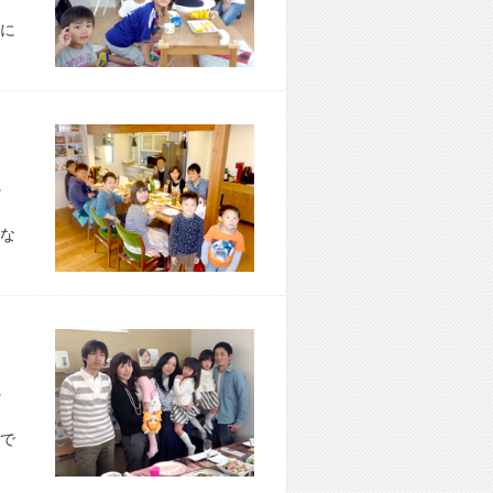
に
市 O様宅
な
市 A様宅
で