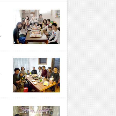
市 Z様宅
。
市 T様宅
、