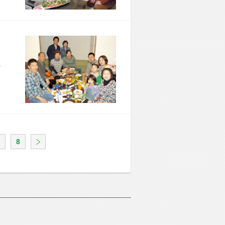
市 F様宅
8