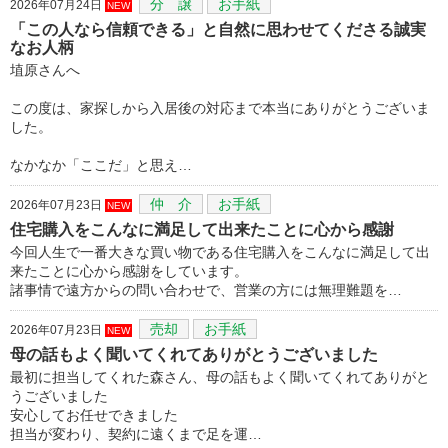
分 譲
お手紙
2026年07月24日
NEW
「この人なら信頼できる」と自然に思わせてくださる誠実
なお人柄
埴原さんへ
この度は、家探しから入居後の対応まで本当にありがとうございま
した。
なかなか「ここだ」と思え…
仲 介
お手紙
2026年07月23日
NEW
住宅購入をこんなに満足して出来たことに心から感謝
今回人生で一番大きな買い物である住宅購入をこんなに満足して出
来たことに心から感謝をしています。
諸事情で遠方からの問い合わせで、営業の方には無理難題を…
売却
お手紙
2026年07月23日
NEW
母の話もよく聞いてくれてありがとうございました
最初に担当してくれた森さん、母の話もよく聞いてくれてありがと
うございました
安心してお任せできました
担当が変わり、契約に遠くまで足を運…