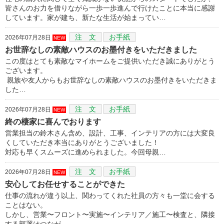
皆さんのお力を借りながら一歩一歩進んで行けたことに本当に感謝
しています。家が建ち、新たな生活が始まってい…
注 文
お手紙
2026年07月28日
NEW
お世辞なしの素敵ハウスのお墨付きをいただきました
この度はとても素敵なマイホームをご提供いただき誠にありがとう
ございます。
親族や友人からもお世辞なしの素敵ハウスのお墨付きをいただきま
した…
注 文
お手紙
2026年07月28日
NEW
終の棲家に喜んでおります
営業担当の鈴木さん含め、設計、工事、インテリアの方には大変良
くしていただき本当にありがとうございました！
対応も早くスムーズに進められました。今回母親…
注 文
お手紙
2026年07月28日
NEW
安心してお任せすることができた
仕事の流れが違う以上、関わってくれた社員の方々も一堂に会する
ことはない。
しかし、営業〜フロント〜実施〜インテリア／施工〜検査と、隣接
する部署はつなが…