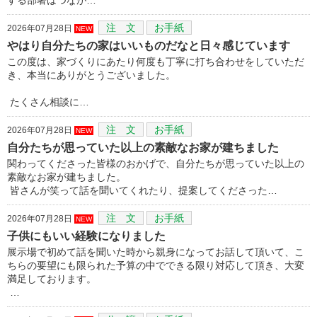
注 文
お手紙
2026年07月28日
NEW
やはり自分たちの家はいいものだなと日々感じています
この度は、家づくりにあたり何度も丁寧に打ち合わせをしていただ
き、本当にありがとうございました。
たくさん相談に…
注 文
お手紙
2026年07月28日
NEW
自分たちが思っていた以上の素敵なお家が建ちました
関わってくださった皆様のおかげで、自分たちが思っていた以上の
素敵なお家が建ちました。
皆さんが笑って話を聞いてくれたり、提案してくださった…
注 文
お手紙
2026年07月28日
NEW
子供にもいい経験になりました
展示場で初めて話を聞いた時から親身になってお話して頂いて、こ
ちらの要望にも限られた予算の中でできる限り対応して頂き、大変
満足しております。
…