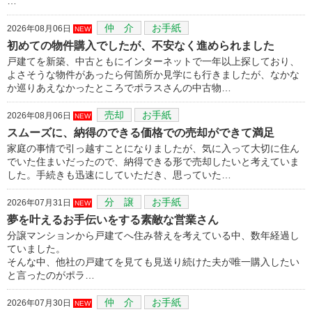
…
仲 介
お手紙
2026年08月06日
NEW
初めての物件購入でしたが、不安なく進められました
戸建てを新築、中古ともにインターネットで一年以上探しており、
よさそうな物件があったら何箇所か見学にも行きましたが、なかな
か巡りあえなかったところでポラスさんの中古物…
売却
お手紙
2026年08月06日
NEW
スムーズに、納得のできる価格での売却ができて満足
家庭の事情で引っ越すことになりましたが、気に入って大切に住ん
でいた住まいだったので、納得できる形で売却したいと考えていま
した。手続きも迅速にしていただき、思っていた…
分 譲
お手紙
2026年07月31日
NEW
夢を叶えるお手伝いをする素敵な営業さん
分譲マンションから戸建てへ住み替えを考えている中、数年経過し
ていました。
そんな中、他社の戸建てを見ても見送り続けた夫が唯一購入したい
と言ったのがポラ…
仲 介
お手紙
2026年07月30日
NEW