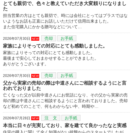
とても親切で、色々と教えていただき大変頼りになりまし
た
担当営業の方はとても親切で、時には会社にとってはプラスではな
いようなお話も正直にお話しいただけて信用出来ました。
また住宅購入にかかる贈与などについて…
売却
お手紙
2026年07月30日
NEW
家族によりそっての対応にとても感動しました。
家族によりそっての対応にとても感動しました。
最後まで安心しておまかせすることができました。
ありがとうございます。
売却
お手紙
2026年07月30日
NEW
父から実家の売却の際は中道さんにご相談するようにと言
われておりました
亡くなった父が以前中道さんにお世話になり、その父から実家の売
却の際は中道さんにご相談するようにと言われておりました。売却
など初めてのことで、何もわからない中、時期や…
注 文
お手紙
2026年07月28日
NEW
本当に日々が充実しており、家を建てて良かったなと実感
住宅の購入に関して全く知識がない状態からのスタートでしたが、