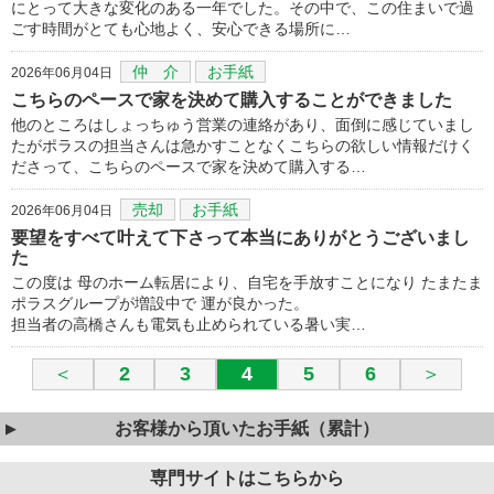
にとって大きな変化のある一年でした。その中で、この住まいで過
ごす時間がとても心地よく、安心できる場所に…
仲 介
お手紙
2026年06月04日
こちらのペースで家を決めて購入することができました
他のところはしょっちゅう営業の連絡があり、面倒に感じていまし
たがポラスの担当さんは急かすことなくこちらの欲しい情報だけく
ださって、こちらのペースで家を決めて購入する…
売却
お手紙
2026年06月04日
要望をすべて叶えて下さって本当にありがとうございまし
た
この度は 母のホーム転居により、自宅を手放すことになり たまたま
ポラスグループが増設中で 運が良かった。
担当者の高橋さんも電気も止められている暑い実…
＜
2
3
4
5
6
＞
お客様から頂いたお手紙（累計）
専門サイトはこちらから