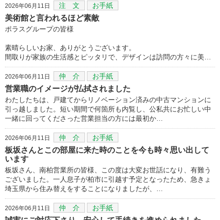
注 文
お手紙
2026年06月11日
美術館と言われるほど素敵
ポラスグループの皆様
素晴らしいお家、ありがとうございます。
間取りが家族の生活感とピッタリで、デザインは訪問の方々に美…
仲 介
お手紙
2026年06月11日
営業職のイメージが払拭されました
わたしたちは、戸建てからリノベーション済みの中古マンションに
引っ越しました。短い期間で何箇所も内覧し、公私共にお忙しい中
一緒に回ってくださった営業担当の方には最初か…
仲 介
お手紙
2026年06月11日
板坂さんとこの部屋に来た時のことを今も時々思い出して
います
板坂さん、南柏営業所の皆様、この度は大変お世話になり、有難う
ございました。一人息子が柏市に引越す予定となったため、急きょ
埼玉県から住み替えをすることになりましたが、…
仲 介
お手紙
2026年06月11日