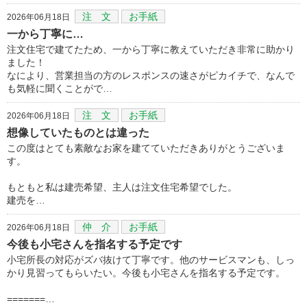
注 文
お手紙
2026年06月18日
一から丁寧に…
注文住宅で建てたため、一から丁寧に教えていただき非常に助かり
ました！
なにより、営業担当の方のレスポンスの速さがピカイチで、なんで
も気軽に聞くことがで…
注 文
お手紙
2026年06月18日
想像していたものとは違った
この度はとても素敵なお家を建てていただきありがとうございま
す。
もともと私は建売希望、主人は注文住宅希望でした。
建売を…
仲 介
お手紙
2026年06月18日
今後も小宅さんを指名する予定です
小宅所長の対応がズバ抜けて丁寧です。他のサービスマンも、しっ
かり見習ってもらいたい。今後も小宅さんを指名する予定です。
=======…