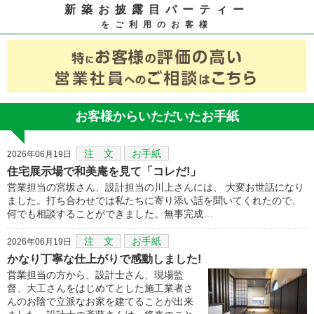
新築お披露目パーティー
をご利用のお客様
お客様からいただいたお手紙
注 文
お手紙
2026年06月19日
住宅展示場で和美庵を見て「コレだ!」
営業担当の宮坂さん、設計担当の川上さんには、 大変お世話になり
ました。打ち合わせでは私たちに寄り添い話を聞いてくれたので、
何でも相談することができました。無事完成…
注 文
お手紙
2026年06月19日
かなり丁寧な仕上がりで感動しました!
営業担当の方から、設計士さん、現場監
督、大工さんをはじめてとした施工業者さ
んのお陰で立派なお家を建てることが出来