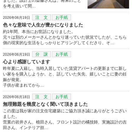
ました。設計士の斎藤さんは、将来のこと
を考え抜いて間…
注 文
お手紙
2026年06月19日
色々な意味で人生が豊かになりました
約1年間、本当にお世話になりました。
元々は別のメーカーさんとかなり迷っていた状況でしたが、こちら
側の現実的な生活をしっかりヒアリングしてくださり、そ…
分 譲
お手紙
2026年06月19日
心より感謝しています
昨年夏に入籍し、当時入居していた賃貸アパートの更新までに新し
い家をを購入しようか。と、話していた矢先、嬉しいことに妻の妊
娠が発覚。
子供が産まれてから…
注 文
お手紙
2026年06月18日
無理難題を幾度となく聞いて頂きました
この度は我が家の注文住宅建築にご協力頂き誠にありがとうござい
ました。
営業の岩井さん、植田さん、フロント設計の橘技師、実施設計の吉
田さん、インテリア担…