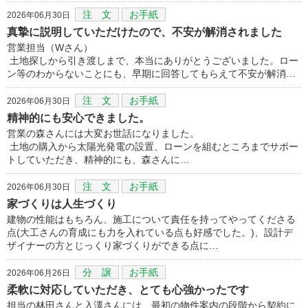
注 文
お手紙
2026年06月30日
真摯に説明していただけたので、不安が解消されました
営業担当（Wさん）
土地探しから引き渡しまで、本当にありがとうございました。ロー
ン等のわからないことにも、早期に回答してもらえて不安が解消…
注 文
お手紙
2026年06月30日
精神的にも安心できました。
営業の森さんには大変お世話になりました。
土地の購入から太陽光発電の設置、ローンを組むところまでサポー
トしていただき、精神的にも、森さんに…
注 文
お手紙
2026年06月30日
家づくりは人生づくり
建物の性能はもちろん、施工について責任を持ってやってくださる
点(大工さんの育成にも力を入れている点も好感でした。)、設計デ
ザイナーの方とじっくり家づくりができる点に…
分 譲
お手紙
2026年06月26日
柔軟に対応していただき、とても心強かったです
担当の林田さんと入澤さんには、最初の物件案内の段階から契約に