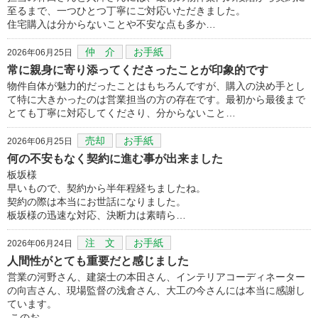
至るまで、一つひとつ丁寧にご対応いただきました。
住宅購入は分からないことや不安な点も多か…
仲 介
お手紙
2026年06月25日
常に親身に寄り添ってくださったことが印象的です
物件自体が魅力的だったことはもちろんですが、購入の決め手とし
て特に大きかったのは営業担当の方の存在です。最初から最後まで
とても丁寧に対応してくださり、分からないこと…
売却
お手紙
2026年06月25日
何の不安もなく契約に進む事が出来ました
板坂様
早いもので、契約から半年程経ちましたね。
契約の際は本当にお世話になりました。
板坂様の迅速な対応、決断力は素晴ら…
注 文
お手紙
2026年06月24日
人間性がとても重要だと感じました
営業の河野さん、建築士の本田さん、インテリアコーディネーター
の向吉さん、現場監督の浅倉さん、大工の今さんには本当に感謝し
ています。
このお…