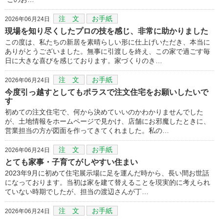
注 文
お手紙
2026年06月24日
現場を知り尽くしたプロの技を感じ、非常に助かりました
この度は、私たちの新居を素晴らしい形に仕上げいただき、本当に
ありがとうございました。無事に引渡しを終え、この家で過ごす毎
日に大きな喜びを感じております。家づくりのき…
注 文
お手紙
2026年06月24日
今度引っ越すとしてもポラスで注文住宅をお願いしたいで
す
初めての注文住宅で、何から決めていいのかわかりませんでした
が、土地情報をホームページで見かけ、店舗にお邪魔したときに、
営業担当の方が図面を作ってきてくれました。私の…
注 文
お手紙
2026年06月24日
とても家事・子育てがしやすい住まい
2023年9月に初めて住宅展示場に足を運んだ時から、長い間お世話
になっております。当初は家を建て替えることを現実的に考えられ
ていない時期でしたが、担当の渡辺さんが丁…
注 文
お手紙
2026年06月24日