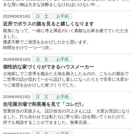
きな買い物は大きな決断をしなければいけない中…
注 文
お手紙
2026年06月19日
近所でポラスの旗を見ると嬉しくなります
親身になって、一緒に考え満足のいく素敵なお家を建てていただき
ました。
優柔不断でご迷惑をおかけしたかと思います。
時間をかけて一つ一つ決…
注 文
お手紙
2026年06月19日
個性的な家づくりができるハウスメーカー
土地探しで二世帯を鑑みた土地を購入したものの、こちらの都合で
二世帯の話が流れて一から設計し直しになったりとで非常に大変か
つご迷惑をおかけした家づくりでした。
注 文
お手紙
2026年06月19日
住宅展示場で和美庵を見て「コレだ!」
営業担当の宮坂さん、設計担当の川上さんには、 大変お世話になり
ました。打ち合わせでは私たちに寄り添い話を聞いてくれたので、
何でも相談することができました。無事完成…
注 文
お手紙