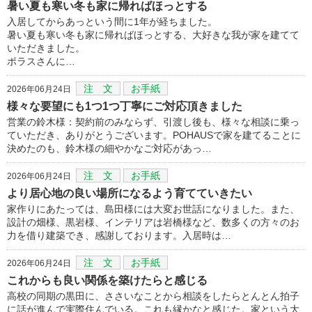
暑い夏も寒い冬も家に帰ればほっとする
入居してからあっという間に1年が経ちました。
暑い夏も寒い冬も家に帰ればほっとする、大好きな我が家を建てて
いただきました。
ポラスさんに…
注 文
お手紙
2026年06月24日
様々な要望にも1つ1つ丁寧にご対応頂きました
営業の鈴木様：契約前のみならず、引渡し後も、様々な相談に乗っ
ていただき、ありがとうございます。POHAUSで家を建てることに
決めたのも、鈴木様の細やかなご対応があっ…
注 文
お手紙
2026年06月24日
より居心地の良い場所になるよう育てていきたい
家作りにあたっては、島田様には大変お世話になりました。また、
設計の畑様、黒岩様、インテリアは岩橋様など、数多くの方々のお
力を借り建築でき、感謝しております。入居時は…
注 文
お手紙
2026年06月24日
これからも良い関係を築けたらと感じる
高校の同期の黒田に、ささいなことから相談をしたらとんとん拍子
に話が進んで実際住んでいる。これも縁かなと感じた。家という大