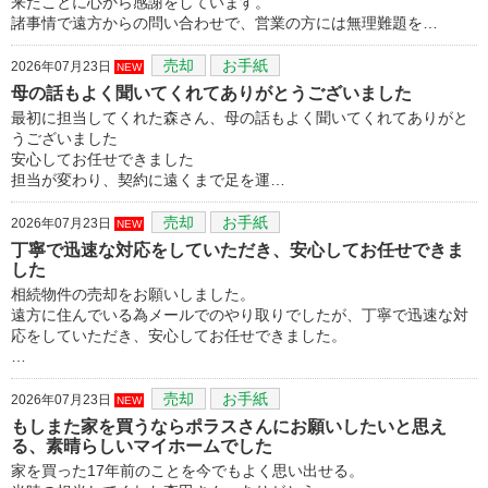
来たことに心から感謝をしています。
諸事情で遠方からの問い合わせで、営業の方には無理難題を…
売却
お手紙
2026年07月23日
NEW
母の話もよく聞いてくれてありがとうございました
最初に担当してくれた森さん、母の話もよく聞いてくれてありがと
うございました
安心してお任せできました
担当が変わり、契約に遠くまで足を運…
売却
お手紙
2026年07月23日
NEW
丁寧で迅速な対応をしていただき、安心してお任せできま
した
相続物件の売却をお願いしました。
遠方に住んでいる為メールでのやり取りでしたが、丁寧で迅速な対
応をしていただき、安心してお任せできました。
…
売却
お手紙
2026年07月23日
NEW
もしまた家を買うならポラスさんにお願いしたいと思え
る、素晴らしいマイホームでした
家を買った17年前のことを今でもよく思い出せる。