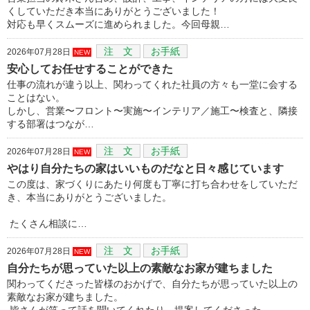
くしていただき本当にありがとうございました！
対応も早くスムーズに進められました。今回母親…
注 文
お手紙
2026年07月28日
NEW
安心してお任せすることができた
仕事の流れが違う以上、関わってくれた社員の方々も一堂に会する
ことはない。
しかし、営業〜フロント〜実施〜インテリア／施工〜検査と、隣接
する部署はつなが…
注 文
お手紙
2026年07月28日
NEW
やはり自分たちの家はいいものだなと日々感じています
この度は、家づくりにあたり何度も丁寧に打ち合わせをしていただ
き、本当にありがとうございました。
たくさん相談に…
注 文
お手紙
2026年07月28日
NEW
自分たちが思っていた以上の素敵なお家が建ちました
関わってくださった皆様のおかげで、自分たちが思っていた以上の
素敵なお家が建ちました。
皆さんが笑って話を聞いてくれたり、提案してくださった…