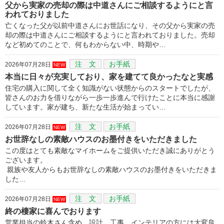
父から実家の売却の際は中道さんにご相談するようにと言
われておりました
亡くなった父が以前中道さんにお世話になり、その父から実家の売
却の際は中道さんにご相談するようにと言われておりました。売却
など初めてのことで、何もわからない中、時期や…
注 文
お手紙
2026年07月28日
NEW
本当に日々が充実しており、家を建てて良かったなと実感
住宅の購入に関して全く知識がない状態からのスタートでしたが、
皆さんのお力を借りながら一歩一歩進んで行けたことに本当に感謝
しています。家が建ち、新たな生活が始まってい…
注 文
お手紙
2026年07月28日
NEW
お世辞なしの素敵ハウスのお墨付きをいただきました
この度はとても素敵なマイホームをご提供いただき誠にありがとう
ございます。
親族や友人からもお世辞なしの素敵ハウスのお墨付きをいただきま
した…
注 文
お手紙
2026年07月28日
NEW
終の棲家に喜んでおります
営業担当の鈴木さん含め、設計、工事、インテリアの方には大変良