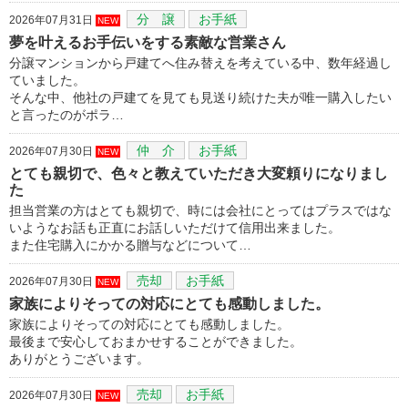
分 譲
お手紙
2026年07月31日
NEW
夢を叶えるお手伝いをする素敵な営業さん
分譲マンションから戸建てへ住み替えを考えている中、数年経過し
ていました。
そんな中、他社の戸建てを見ても見送り続けた夫が唯一購入したい
と言ったのがポラ…
仲 介
お手紙
2026年07月30日
NEW
とても親切で、色々と教えていただき大変頼りになりまし
た
担当営業の方はとても親切で、時には会社にとってはプラスではな
いようなお話も正直にお話しいただけて信用出来ました。
また住宅購入にかかる贈与などについて…
売却
お手紙
2026年07月30日
NEW
家族によりそっての対応にとても感動しました。
家族によりそっての対応にとても感動しました。
最後まで安心しておまかせすることができました。
ありがとうございます。
売却
お手紙
2026年07月30日
NEW