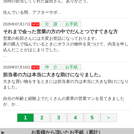
当時の担当してくれた森田さん、ありがとう。
住んでいる間、アフターサポ…
分 譲
お手紙
2026年07月17日
NEW
それまで会った営業の方の中でだんとつですてきな方
営業の松田さんには大変お世話になっております。
家の購入で悩んでいるときにポラスの物件を見つけて、内見を申し
込んだことがはじまりでした。
…
仲 介
お手紙
2026年07月16日
NEW
担当者の力は本当に大きな助けになりました。
大きな買い物をするときには担当者の力は本当に大きな助けになり
ました。
自分の年齢と経験上でたくさんの業界の営業マンを見てきました
が、か…
1
2
3
4
5
＞
お客様から頂いたお手紙（累計）