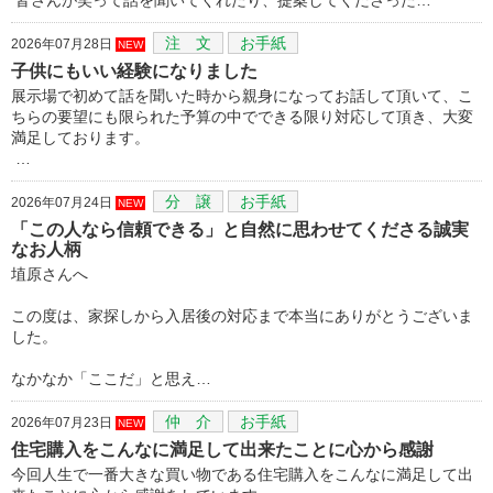
注 文
お手紙
2026年07月28日
NEW
子供にもいい経験になりました
展示場で初めて話を聞いた時から親身になってお話して頂いて、こ
ちらの要望にも限られた予算の中でできる限り対応して頂き、大変
満足しております。
…
分 譲
お手紙
2026年07月24日
NEW
「この人なら信頼できる」と自然に思わせてくださる誠実
なお人柄
埴原さんへ
この度は、家探しから入居後の対応まで本当にありがとうございま
した。
なかなか「ここだ」と思え…
仲 介
お手紙
2026年07月23日
NEW
住宅購入をこんなに満足して出来たことに心から感謝
今回人生で一番大きな買い物である住宅購入をこんなに満足して出