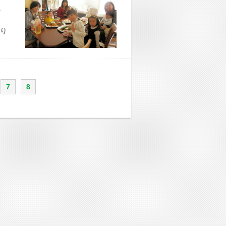
市 S様宅
り
7
8