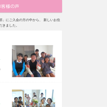
部」にご入会の方の中から、 新しいお住
だきました。
市 S様宅
を
市 I様宅