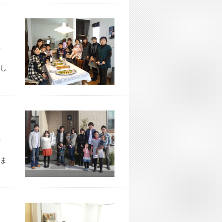
市 W様宅
し
市 W様宅
ま