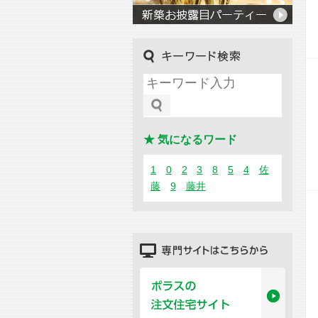
キーワード検索
★ 気になるワード
1
0
2
3
8
5
4
佐
藤
9
藤井
専門サイトはこちらから