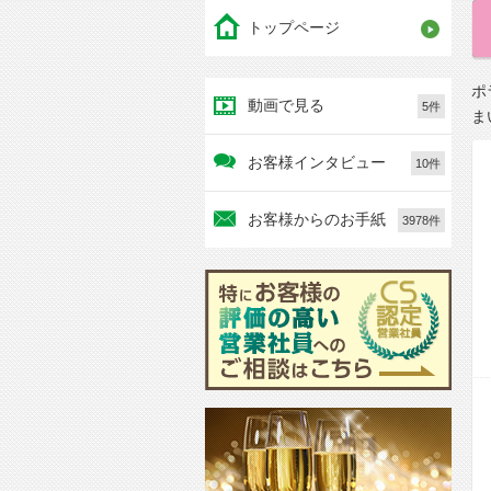
トップページ
ポ
動画で見る
5件
ま
お客様インタビュー
10件
お客様からのお手紙
3978件