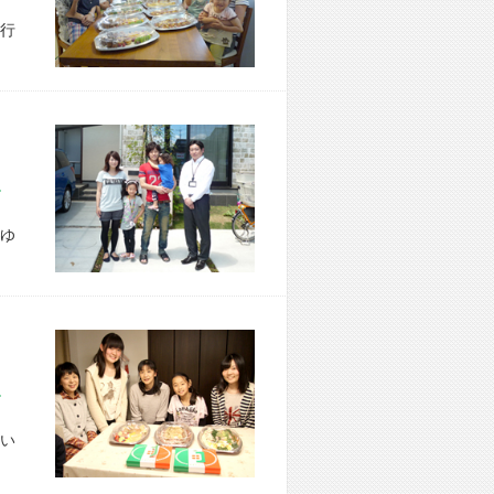
行
市 N様宅
ゆ
市 U様宅
い