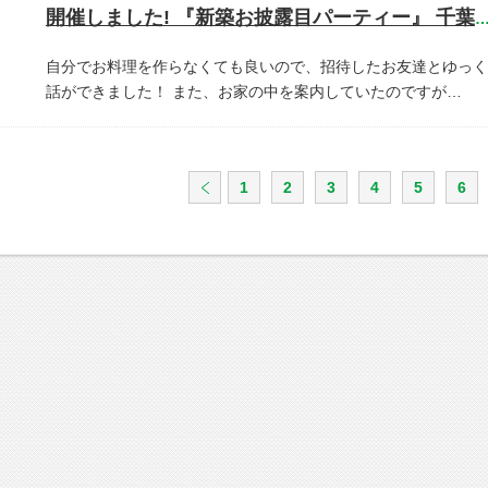
開催しました! 『新築お披露目パーティー』 千葉県市川
自分でお料理を作らなくても良いので、招待したお友達とゆっく
話ができました！
また、お家の中を案内していたのですが…
1
2
3
4
5
6