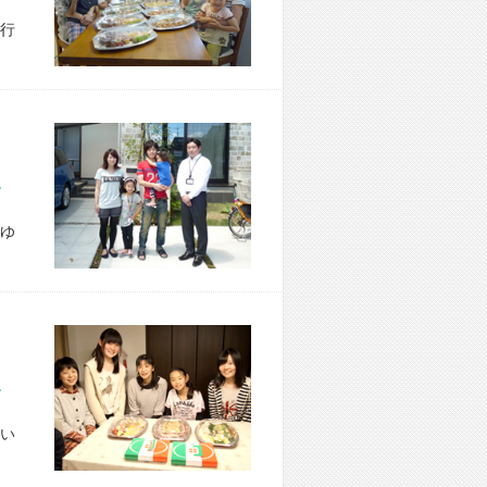
行
市 N様宅
ゆ
市 U様宅
い