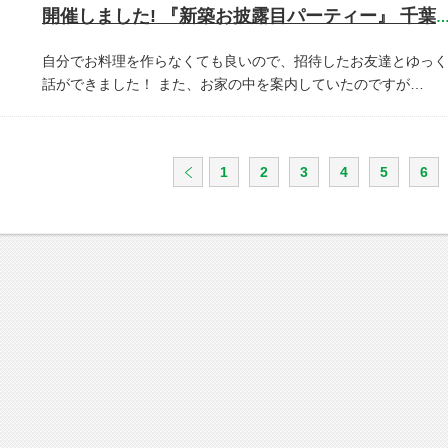
開催しました! 『新築お披露目パーティー』 千葉県市川
自分でお料理を作らなくても良いので、招待したお友達とゆっく
話ができました！
また、お家の中を案内していたのですが…
1
2
3
4
5
6