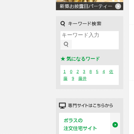
キーワード検索
★ 気になるワード
1
0
2
3
8
5
4
佐
藤
9
藤井
専門サイトはこちらから