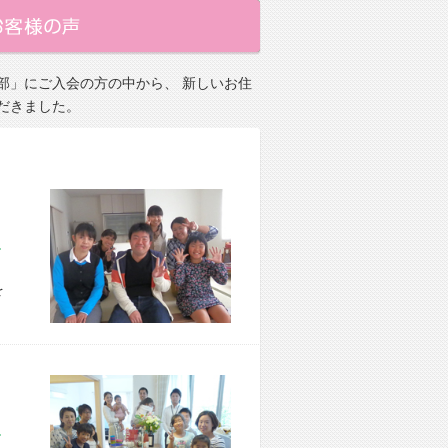
部」にご入会の方の中から、 新しいお住
だきました。
市 S様宅
を
市 I様宅