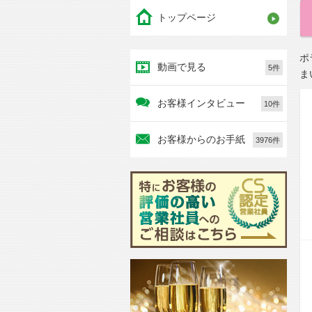
トップページ
ポ
動画で見る
5件
ま
お客様インタビュー
10件
お客様からのお手紙
3976件