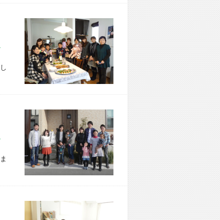
市 W様宅
し
市 W様宅
ま