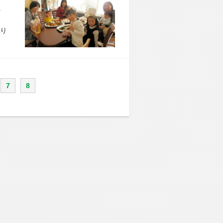
市 S様宅
り
7
8