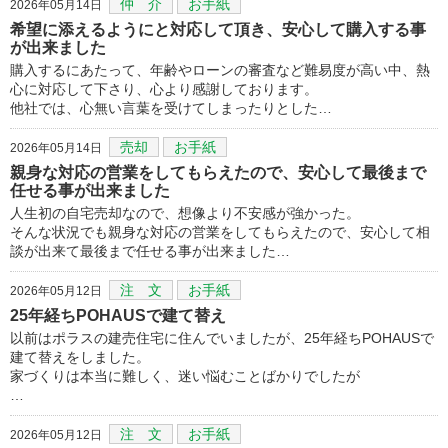
仲 介
お手紙
2026年05月14日
希望に添えるようにと対応して頂き、安心して購入する事
が出来ました
購入するにあたって、年齢やローンの審査など難易度が高い中、熱
心に対応して下さり、心より感謝しております。
他社では、心無い言葉を受けてしまったりとした…
売却
お手紙
2026年05月14日
親身な対応の営業をしてもらえたので、安心して最後まで
任せる事が出来ました
人生初の自宅売却なので、想像より不安感が強かった。
そんな状況でも親身な対応の営業をしてもらえたので、安心して相
談が出来て最後まで任せる事が出来ました…
注 文
お手紙
2026年05月12日
25年経ちPOHAUSで建て替え
以前はポラスの建売住宅に住んでいましたが、25年経ちPOHAUSで
建て替えをしました。
家づくりは本当に難しく、迷い悩むことばかりでしたが
…
注 文
お手紙
2026年05月12日