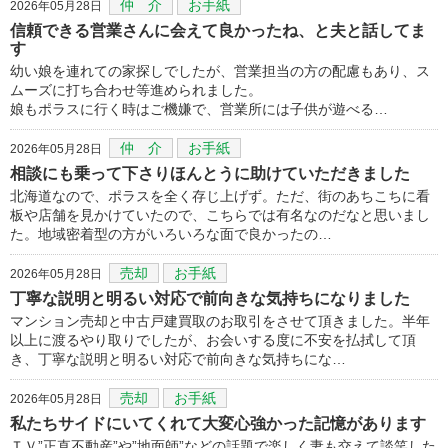
仲 介
お手紙
2026年05月28日
信頼できる営業さんに会えて良かったね、と夫と話してま
す
幼い娘を連れての家探しでしたが、営業担当の方の配慮もあり、ス
ムーズに打ち合わせ等進められました。
娘もポラスに行く時はご機嫌で、営業所には子供が遊べる…
仲 介
お手紙
2026年05月28日
相談にも乗って下さりほんとうに助けていただきました
北海道なので、ポラスを全く存じ上げず。ただ、街のあちこちに看
板や店舗を見かけていたので、こちらでは有名なのだなと思いまし
た。地域密着型の方がいろいろな面で良かったの…
売却
お手紙
2026年05月28日
丁寧な説明と明るい対応で前向きな気持ちになりました
マンション売却と中古戸建買取のお取引をさせて頂きました。半年
以上に渡るやり取りでしたが、お会いする度に不安を払拭して頂
き、丁寧な説明と明るい対応で前向きな気持ちにな…
売却
お手紙
2026年05月28日
私たちサイドにいてくれて大変心強かった記憶があります
ＴＶ”正直不動産”や”地面師”などの話題で楽しく妻も交えて談笑した