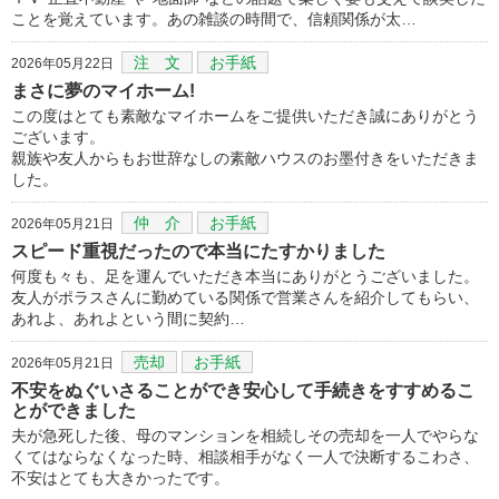
ことを覚えています。あの雑談の時間で、信頼関係が太…
注 文
お手紙
2026年05月22日
まさに夢のマイホーム!
この度はとても素敵なマイホームをご提供いただき誠にありがとう
ございます。
親族や友人からもお世辞なしの素敵ハウスのお墨付きをいただきま
した。
仲 介
お手紙
2026年05月21日
スピード重視だったので本当にたすかりました
何度も々も、足を運んでいただき本当にありがとうございました。
友人がポラスさんに勤めている関係で営業さんを紹介してもらい、
あれよ、あれよという間に契約…
売却
お手紙
2026年05月21日
不安をぬぐいさることができ安心して手続きをすすめるこ
とができました
夫が急死した後、母のマンションを相続しその売却を一人でやらな
くてはならなくなった時、相談相手がなく一人で決断するこわさ、
不安はとても大きかったです。
…