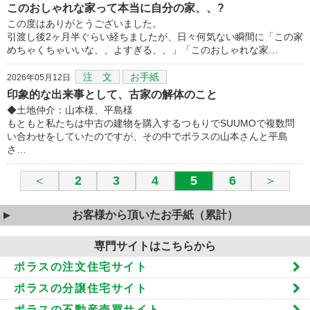
このおしゃれな家って本当に自分の家、、?
この度はありがとうございました。
引渡し後2ヶ月半ぐらい経ちましたが、日々何気ない瞬間に「この家
めちゃくちゃいいな、、よすぎる、、」「このおしゃれな家…
注 文
お手紙
2026年05月12日
印象的な出来事として、古家の解体のこと
◆土地仲介：山本様、平島様
もともと私たちは中古の建物を購入するつもりでSUUMOで複数問
い合わせをしていたのですが、その中でポラスの山本さんと平島
さ…
＜
2
3
4
5
6
＞
お客様から頂いたお手紙（累計）
専門サイトはこちらから
ポラスの注文住宅サイト
ポラスの分譲住宅サイト
ポラスの不動産売買サイト