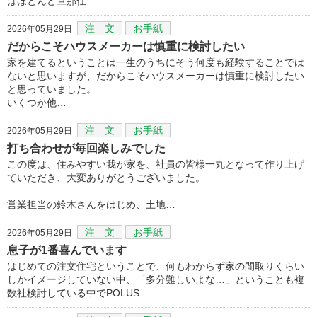
はほとんど旦那任…
注 文
お手紙
2026年05月29日
だからこそハウスメーカーは慎重に検討したい
家を建てるということは一生のうちにそう何度も経験することでは
ないと思いますが、だからこそハウスメーカーは慎重に検討したい
と思っていました。
いくつか他…
注 文
お手紙
2026年05月29日
打ち合わせが毎回楽しみでした
この度は、住みやすい我が家を、社員の皆様一丸となって作り上げ
ていただき、大変ありがとうございました。
営業担当の鈴木さんをはじめ、土地…
注 文
お手紙
2026年05月29日
息子が1番喜んでいます
はじめての注文住宅ということで、何もわからず家の間取りくらい
しかイメージしていない中、「多分難しいよな…」ということも複
数社検討している中でPOLUS…