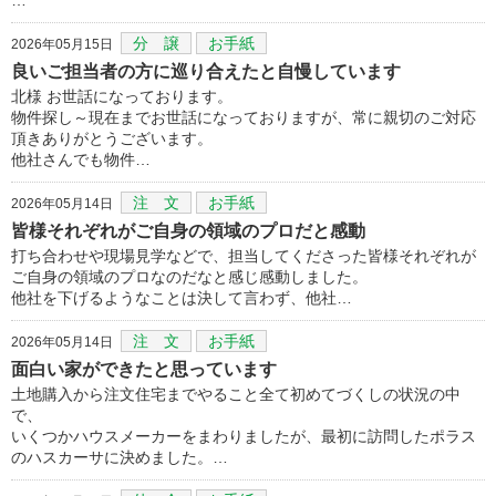
分 譲
お手紙
2026年05月15日
良いご担当者の方に巡り合えたと自慢しています
北様 お世話になっております。
物件探し～現在までお世話になっておりますが、常に親切のご対応
頂きありがとうございます。
他社さんでも物件…
注 文
お手紙
2026年05月14日
皆様それぞれがご自身の領域のプロだと感動
打ち合わせや現場見学などで、担当してくださった皆様それぞれが
ご自身の領域のプロなのだなと感じ感動しました。
他社を下げるようなことは決して言わず、他社…
注 文
お手紙
2026年05月14日
面白い家ができたと思っています
土地購入から注文住宅までやること全て初めてづくしの状況の中
で、
いくつかハウスメーカーをまわりましたが、最初に訪問したポラス
のハスカーサに決めました。…