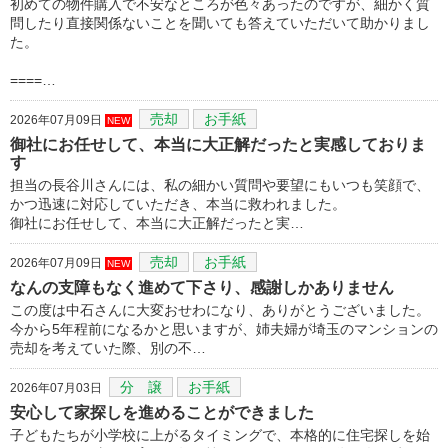
初めての物件購入で不安なところが色々あったのですが、細かく質
問したり直接関係ないことを聞いても答えていただいて助かりまし
た。
====…
売却
お手紙
2026年07月09日
NEW
御社にお任せして、本当に大正解だったと実感しておりま
す
担当の長谷川さんには、私の細かい質問や要望にもいつも笑顔で、
かつ迅速に対応していただき、本当に救われました。
御社にお任せして、本当に大正解だったと実…
売却
お手紙
2026年07月09日
NEW
なんの支障もなく進めて下さり、感謝しかありません
この度は中石さんに大変おせわになり、ありがとうございました。
今から5年程前になるかと思いますが、姉夫婦が埼玉のマンションの
売却を考えていた際、別の不…
分 譲
お手紙
2026年07月03日
安心して家探しを進めることができました
子どもたちが小学校に上がるタイミングで、本格的に住宅探しを始