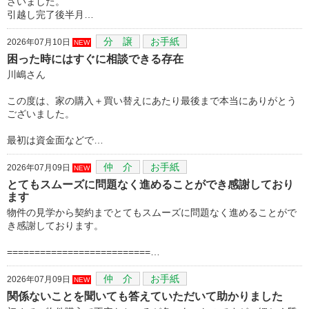
ざいました。
引越し完了後半月…
分 譲
お手紙
2026年07月10日
NEW
困った時にはすぐに相談できる存在
川嶋さん
この度は、家の購入＋買い替えにあたり最後まで本当にありがとう
ございました。
最初は資金面などで…
仲 介
お手紙
2026年07月09日
NEW
とてもスムーズに問題なく進めることができ感謝しており
ます
物件の見学から契約までとてもスムーズに問題なく進めることがで
き感謝しております。
==========================…
仲 介
お手紙
2026年07月09日
NEW
関係ないことを聞いても答えていただいて助かりました