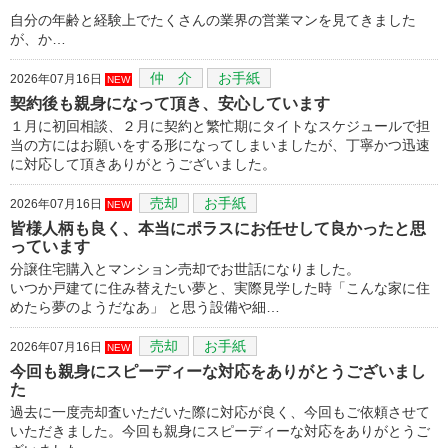
自分の年齢と経験上でたくさんの業界の営業マンを見てきました
が、か…
仲 介
お手紙
2026年07月16日
NEW
契約後も親身になって頂き、安心しています
１月に初回相談、２月に契約と繁忙期にタイトなスケジュールで担
当の方にはお願いをする形になってしまいましたが、丁寧かつ迅速
に対応して頂きありがとうございました。
売却
お手紙
2026年07月16日
NEW
皆様人柄も良く、本当にポラスにお任せして良かったと思
っています
分譲住宅購入とマンション売却でお世話になりました。
いつか戸建てに住み替えたい夢と、実際見学した時「こんな家に住
めたら夢のようだなあ」 と思う設備や細…
売却
お手紙
2026年07月16日
NEW
今回も親身にスピーディーな対応をありがとうございまし
た
過去に一度売却査いただいた際に対応が良く、今回もご依頼させて
いただきました。今回も親身にスピーディーな対応をありがとうご