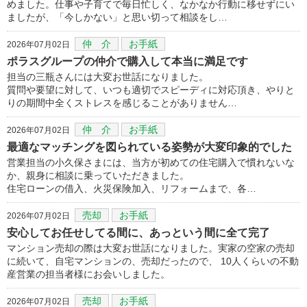
めました。仕事や子育てで毎日忙しく、なかなか行動に移せずにい
ましたが、「今しかない」と思い切って相談をし…
仲 介
お手紙
2026年07月02日
ポラスグループの仲介で購入して本当に満足です
担当の三瓶さんには大変お世話になりました。
質問や要望に対して、いつも適切でスピーディに対応頂き、やりと
りの期間中全くストレスを感じることがありません…
仲 介
お手紙
2026年07月02日
最適なマッチングを図られている姿勢が大変印象的でした
営業担当の小久保さまには、当方が初めての住宅購入で慣れないな
か、親身に相談に乗っていただきました。
住宅ローンの借入、火災保険加入、リフォームまで、各…
売却
お手紙
2026年07月02日
安心してお任せしてる間に、あっという間に全て完了
マンション売却の際は大変お世話になりました。実家の空家の売却
に続いて、自宅マンションの、売却だったので、 10人くらいの不動
産営業の担当者様にお会いしました。
売却
お手紙
2026年07月02日