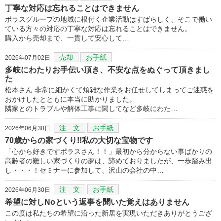
丁寧な対応は忘れることはできません
ポラスグループの地域に根付く企業活動はすばらしく、そこで働い
ている方々の対応の丁寧な対応は忘れることはできません。
購入から売却まで、一貫して安心して…
売却
お手紙
2026年07月02日
多岐にわたりお手伝い頂き、不安な点をぬぐって頂きまし
た
松本さん 非常に細かくて煩雑な作業をお任せしてしまってご迷惑を
おかけしたとともに本当に助かりました。
隣家とのトラブルや解体工事に関してなど多岐にわた…
注 文
お手紙
2026年06月30日
70歳からの家づくり!!私の大切な宝物です
「心から好きですポラスさん！！」最初から分からない事ばかりの
高齢者の難しい家づくりの夢は、諦めておりましたが、一歩踏み出
し・・・！セミナーに参加して、沢山の会社の中…
注 文
お手紙
2026年06月30日
希望に対しNoという返事を聞いた覚えはありません
この度は私たちの希望に沿った新居を実現いただきありがとうござ