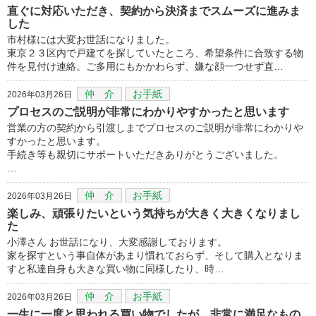
直ぐに対応いただき、契約から決済までスムーズに進みま
した
市村様には大変お世話になりました。
東京２３区内で戸建てを探していたところ、希望条件に合致する物
件を見付け連絡。ご多用にもかかわらず、嫌な顔一つせず直…
仲 介
お手紙
2026年03月26日
プロセスのご説明が非常にわかりやすかったと思います
営業の方の契約から引渡しまでプロセスのご説明が非常にわかりや
すかったと思います。
手続き等も親切にサポートいただきありがとうございました。
…
仲 介
お手紙
2026年03月26日
楽しみ、頑張りたいという気持ちが大きく大きくなりまし
た
小澤さん お世話になり、大変感謝しております。
家を探すという事自体があまり慣れておらず、そして購入となりま
すと私達自身も大きな買い物に同様したり、時…
仲 介
お手紙
2026年03月26日
一生に一度と思われる買い物でしたが、非常に満足なもの