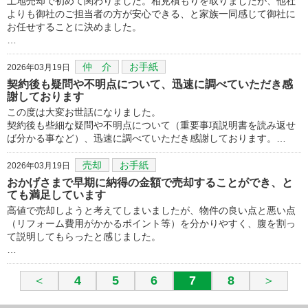
土地売却で初めて関わりました。相見積もりを取りましたが、他社
よりも御社のご担当者の方が安心できる、と家族一同感じて御社に
お任せすることに決めました。
…
仲 介
お手紙
2026年03月19日
契約後も疑問や不明点について、迅速に調べていただき感
謝しております
この度は大変お世話になりました。
契約後も些細な疑問や不明点について（重要事項説明書を読み返せ
ば分かる事など）、迅速に調べていただき感謝しております。…
売却
お手紙
2026年03月19日
おかげさまで早期に納得の金額で売却することができ、と
ても満足しています
高値で売却しようと考えてしまいましたが、物件の良い点と悪い点
（リフォーム費用がかかるポイント等）を分かりやすく、腹を割っ
て説明してもらったと感じました。
…
＜
4
5
6
7
8
＞