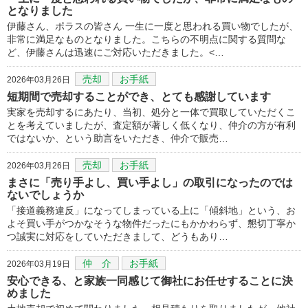
となりました
伊藤さん、ポラスの皆さん 一生に一度と思われる買い物でしたが、
非常に満足なものとなりました。こちらの不明点に関する質問な
ど、伊藤さんは迅速にご対応いただきました。<…
売却
お手紙
2026年03月26日
短期間で売却することができ、とても感謝しています
実家を売却するにあたり、当初、処分と一体で買取していただくこ
とを考えていましたが、査定額が著しく低くなり、仲介の方が有利
ではないか、という助言をいただき、仲介で販売…
売却
お手紙
2026年03月26日
まさに「売り手よし、買い手よし」の取引になったのでは
ないでしょうか
「接道義務違反」になってしまっている上に「傾斜地」という、お
よそ買い手がつかなそうな物件だったにもかかわらず、懇切丁寧か
つ誠実に対応をしていただきまして、どうもあり…
仲 介
お手紙
2026年03月19日
安心できる、と家族一同感じて御社にお任せすることに決
めました