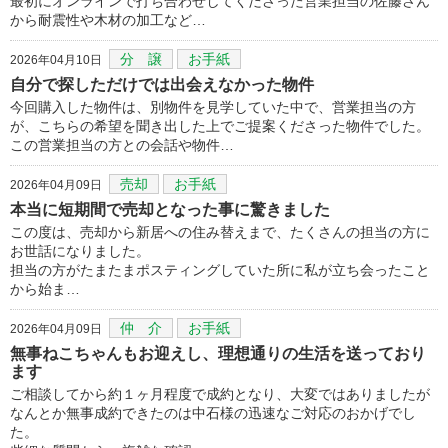
最初にオンラインで打ち合わせしてくださった営業担当の佐藤さん
から耐震性や木材の加工など…
分 譲
お手紙
2026年04月10日
自分で探しただけでは出会えなかった物件
今回購入した物件は、別物件を見学していた中で、営業担当の方
が、こちらの希望を聞き出した上でご提案くださった物件でした。
この営業担当の方との会話や物件…
売却
お手紙
2026年04月09日
本当に短期間で売却となった事に驚きました
この度は、売却から新居への住み替えまで、たくさんの担当の方に
お世話になりました。
担当の方がたまたまポスティングしていた所に私が立ち会ったこと
から始ま…
仲 介
お手紙
2026年04月09日
無事ねこちゃんもお迎えし、理想通りの生活を送っており
ます
ご相談してから約１ヶ月程度で成約となり、大変ではありましたが
なんとか無事成約できたのは中石様の迅速なご対応のおかげでし
た。