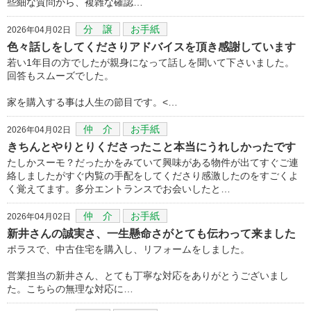
些細な質問から、複雑な確認…
分 譲
お手紙
2026年04月02日
色々話しをしてくださりアドバイスを頂き感謝しています
若い1年目の方でしたが親身になって話しを聞いて下さいました。
回答もスムーズでした。
家を購入する事は人生の節目です。<…
仲 介
お手紙
2026年04月02日
きちんとやりとりくださったこと本当にうれしかったです
たしかスーモ？だったかをみていて興味がある物件が出てすぐご連
絡しましたがすぐ内覧の手配をしてくださり感激したのをすごくよ
く覚えてます。多分エントランスでお会いしたと…
仲 介
お手紙
2026年04月02日
新井さんの誠実さ、一生懸命さがとても伝わって来ました
ポラスで、中古住宅を購入し、リフォームをしました。
営業担当の新井さん、とても丁寧な対応をありがとうございまし
た。こちらの無理な対応に…