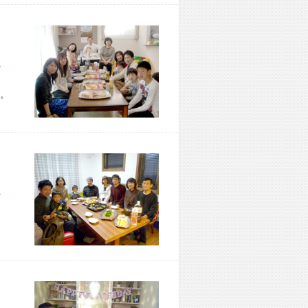
市 Z様宅
。
市 T様宅
、