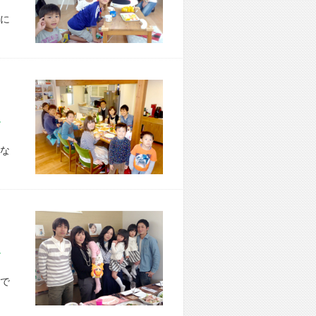
に
市 O様宅
な
市 A様宅
で