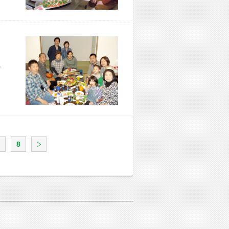
市 F様宅
8