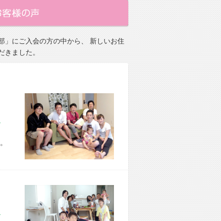
部」にご入会の方の中から、 新しいお住
だきました。
市 H様宅
。
市 O様宅