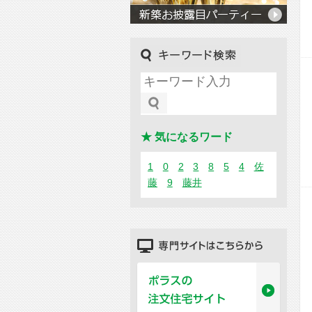
キーワード検索
★ 気になるワード
1
0
2
3
8
5
4
佐
藤
9
藤井
専門サイトはこちらから