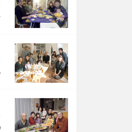
市 M様宅
イ
区 M様宅
の
市 K様宅
時