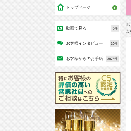
トップページ
ポ
動画で見る
5件
ま
お客様インタビュー
10件
お客様からのお手紙
3976件