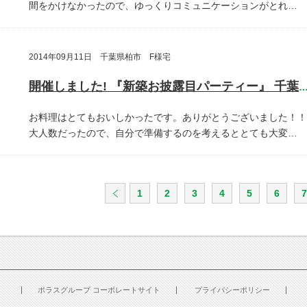
間をかけなかったので、ゆっくりコミュニケーションがとれ…
2014年09月11日 千葉県柏市 F様宅
開催しました! 『新築お披露目パーティー』 千葉県柏
お料理はとてもおいしかったです。ありがとうございました！！
大人数だったので、自分で準備するのを考えるととても大変…
1
2
3
4
5
6
7
ポラスグループ コーポレートサイト
プライバシーポリシー