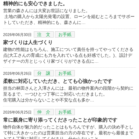
精神的にも安心できました。
営業の森さんには大変お世話になりました。
土地の購入から太陽光発電の設置、ローンを組むところまでサポー
トしていただき、精神的にも、森さんに…
注 文
お手紙
2026年06月30日
家づくりは人生づくり
建物の性能はもちろん、施工について責任を持ってやってくださる
点(大工さんの育成にも力を入れている点も好感でした。)、設計デ
ザイナーの方とじっくり家づくりができる点に…
分 譲
お手紙
2026年06月26日
柔軟に対応していただき、とても心強かったです
担当の林田さんと入澤さんには、最初の物件案内の段階から契約に
至るまで、一つひとつ丁寧にご対応いただきました。
住宅購入は分からないことや不安な点も多か…
仲 介
お手紙
2026年06月25日
常に親身に寄り添ってくださったことが印象的です
物件自体が魅力的だったことはもちろんですが、購入の決め手とし
て特に大きかったのは営業担当の方の存在です。最初から最後まで
とても丁寧に対応してくださり、分からないこと…