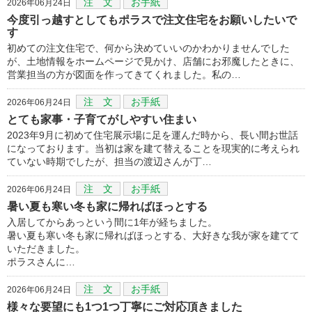
注 文
お手紙
2026年06月24日
今度引っ越すとしてもポラスで注文住宅をお願いしたいで
す
初めての注文住宅で、何から決めていいのかわかりませんでした
が、土地情報をホームページで見かけ、店舗にお邪魔したときに、
営業担当の方が図面を作ってきてくれました。私の…
注 文
お手紙
2026年06月24日
とても家事・子育てがしやすい住まい
2023年9月に初めて住宅展示場に足を運んだ時から、長い間お世話
になっております。当初は家を建て替えることを現実的に考えられ
ていない時期でしたが、担当の渡辺さんが丁…
注 文
お手紙
2026年06月24日
暑い夏も寒い冬も家に帰ればほっとする
入居してからあっという間に1年が経ちました。
暑い夏も寒い冬も家に帰ればほっとする、大好きな我が家を建てて
いただきました。
ポラスさんに…
注 文
お手紙
2026年06月24日
様々な要望にも1つ1つ丁寧にご対応頂きました