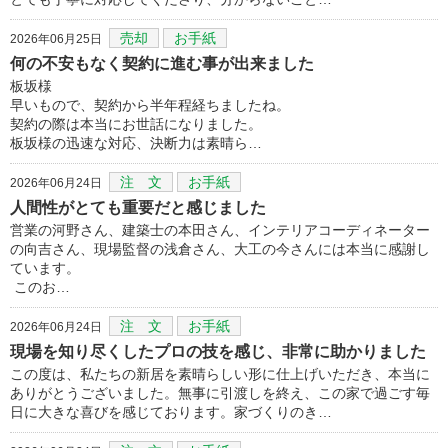
売却
お手紙
2026年06月25日
何の不安もなく契約に進む事が出来ました
板坂様
早いもので、契約から半年程経ちましたね。
契約の際は本当にお世話になりました。
板坂様の迅速な対応、決断力は素晴ら…
注 文
お手紙
2026年06月24日
人間性がとても重要だと感じました
営業の河野さん、建築士の本田さん、インテリアコーディネーター
の向吉さん、現場監督の浅倉さん、大工の今さんには本当に感謝し
ています。
このお…
注 文
お手紙
2026年06月24日
現場を知り尽くしたプロの技を感じ、非常に助かりました
この度は、私たちの新居を素晴らしい形に仕上げいただき、本当に
ありがとうございました。無事に引渡しを終え、この家で過ごす毎
日に大きな喜びを感じております。家づくりのき…