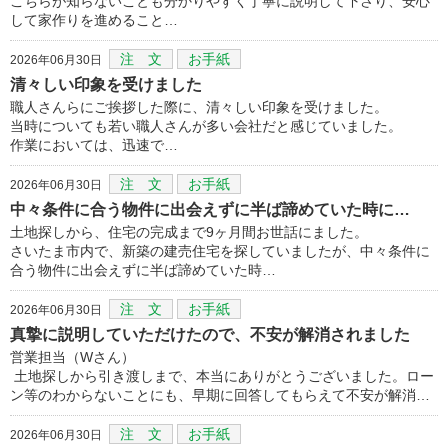
こちらが知らないことも分かりやすく丁寧に説明して下さり、安心
して家作りを進めること…
注 文
お手紙
2026年06月30日
清々しい印象を受けました
職人さんらにご挨拶した際に、清々しい印象を受けました。
当時についても若い職人さんが多い会社だと感じていました。
作業においては、迅速で…
注 文
お手紙
2026年06月30日
中々条件に合う物件に出会えずに半ば諦めていた時に…
土地探しから、住宅の完成まで9ヶ月間お世話にました。
さいたま市内で、新築の建売住宅を探していましたが、中々条件に
合う物件に出会えずに半ば諦めていた時…
注 文
お手紙
2026年06月30日
真摯に説明していただけたので、不安が解消されました
営業担当（Wさん）
土地探しから引き渡しまで、本当にありがとうございました。ロー
ン等のわからないことにも、早期に回答してもらえて不安が解消…
注 文
お手紙
2026年06月30日