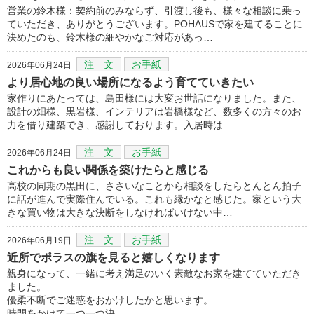
営業の鈴木様：契約前のみならず、引渡し後も、様々な相談に乗っ
ていただき、ありがとうございます。POHAUSで家を建てることに
決めたのも、鈴木様の細やかなご対応があっ…
注 文
お手紙
2026年06月24日
より居心地の良い場所になるよう育てていきたい
家作りにあたっては、島田様には大変お世話になりました。また、
設計の畑様、黒岩様、インテリアは岩橋様など、数多くの方々のお
力を借り建築でき、感謝しております。入居時は…
注 文
お手紙
2026年06月24日
これからも良い関係を築けたらと感じる
高校の同期の黒田に、ささいなことから相談をしたらとんとん拍子
に話が進んで実際住んでいる。これも縁かなと感じた。家という大
きな買い物は大きな決断をしなければいけない中…
注 文
お手紙
2026年06月19日
近所でポラスの旗を見ると嬉しくなります
親身になって、一緒に考え満足のいく素敵なお家を建てていただき
ました。
優柔不断でご迷惑をおかけしたかと思います。
時間をかけて一つ一つ決…