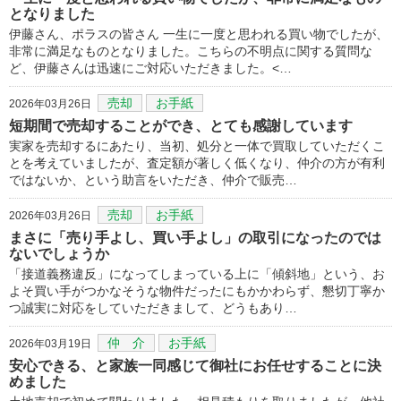
となりました
伊藤さん、ポラスの皆さん 一生に一度と思われる買い物でしたが、
非常に満足なものとなりました。こちらの不明点に関する質問な
ど、伊藤さんは迅速にご対応いただきました。<…
売却
お手紙
2026年03月26日
短期間で売却することができ、とても感謝しています
実家を売却するにあたり、当初、処分と一体で買取していただくこ
とを考えていましたが、査定額が著しく低くなり、仲介の方が有利
ではないか、という助言をいただき、仲介で販売…
売却
お手紙
2026年03月26日
まさに「売り手よし、買い手よし」の取引になったのでは
ないでしょうか
「接道義務違反」になってしまっている上に「傾斜地」という、お
よそ買い手がつかなそうな物件だったにもかかわらず、懇切丁寧か
つ誠実に対応をしていただきまして、どうもあり…
仲 介
お手紙
2026年03月19日
安心できる、と家族一同感じて御社にお任せすることに決
めました