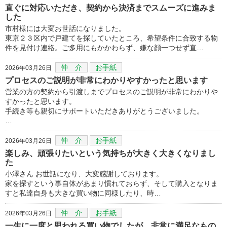
直ぐに対応いただき、契約から決済までスムーズに進みま
した
市村様には大変お世話になりました。
東京２３区内で戸建てを探していたところ、希望条件に合致する物
件を見付け連絡。ご多用にもかかわらず、嫌な顔一つせず直…
仲 介
お手紙
2026年03月26日
プロセスのご説明が非常にわかりやすかったと思います
営業の方の契約から引渡しまでプロセスのご説明が非常にわかりや
すかったと思います。
手続き等も親切にサポートいただきありがとうございました。
…
仲 介
お手紙
2026年03月26日
楽しみ、頑張りたいという気持ちが大きく大きくなりまし
た
小澤さん お世話になり、大変感謝しております。
家を探すという事自体があまり慣れておらず、そして購入となりま
すと私達自身も大きな買い物に同様したり、時…
仲 介
お手紙
2026年03月26日
一生に一度と思われる買い物でしたが、非常に満足なもの