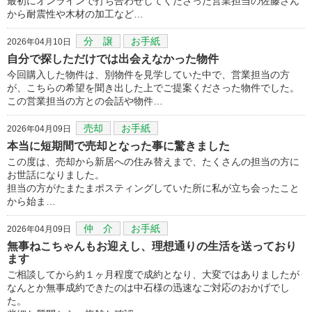
最初にオンラインで打ち合わせしてくださった営業担当の佐藤さん
から耐震性や木材の加工など…
分 譲
お手紙
2026年04月10日
自分で探しただけでは出会えなかった物件
今回購入した物件は、別物件を見学していた中で、営業担当の方
が、こちらの希望を聞き出した上でご提案くださった物件でした。
この営業担当の方との会話や物件…
売却
お手紙
2026年04月09日
本当に短期間で売却となった事に驚きました
この度は、売却から新居への住み替えまで、たくさんの担当の方に
お世話になりました。
担当の方がたまたまポスティングしていた所に私が立ち会ったこと
から始ま…
仲 介
お手紙
2026年04月09日
無事ねこちゃんもお迎えし、理想通りの生活を送っており
ます
ご相談してから約１ヶ月程度で成約となり、大変ではありましたが
なんとか無事成約できたのは中石様の迅速なご対応のおかげでし
た。