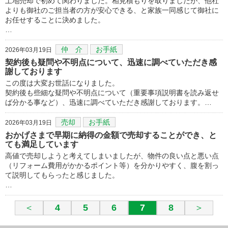
土地売却で初めて関わりました。相見積もりを取りましたが、他社
よりも御社のご担当者の方が安心できる、と家族一同感じて御社に
お任せすることに決めました。
…
仲 介
お手紙
2026年03月19日
契約後も疑問や不明点について、迅速に調べていただき感
謝しております
この度は大変お世話になりました。
契約後も些細な疑問や不明点について（重要事項説明書を読み返せ
ば分かる事など）、迅速に調べていただき感謝しております。…
売却
お手紙
2026年03月19日
おかげさまで早期に納得の金額で売却することができ、と
ても満足しています
高値で売却しようと考えてしまいましたが、物件の良い点と悪い点
（リフォーム費用がかかるポイント等）を分かりやすく、腹を割っ
て説明してもらったと感じました。
…
＜
4
5
6
7
8
＞