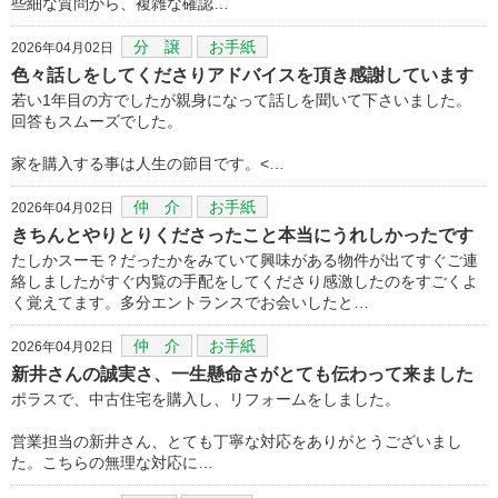
些細な質問から、複雑な確認…
分 譲
お手紙
2026年04月02日
色々話しをしてくださりアドバイスを頂き感謝しています
若い1年目の方でしたが親身になって話しを聞いて下さいました。
回答もスムーズでした。
家を購入する事は人生の節目です。<…
仲 介
お手紙
2026年04月02日
きちんとやりとりくださったこと本当にうれしかったです
たしかスーモ？だったかをみていて興味がある物件が出てすぐご連
絡しましたがすぐ内覧の手配をしてくださり感激したのをすごくよ
く覚えてます。多分エントランスでお会いしたと…
仲 介
お手紙
2026年04月02日
新井さんの誠実さ、一生懸命さがとても伝わって来ました
ポラスで、中古住宅を購入し、リフォームをしました。
営業担当の新井さん、とても丁寧な対応をありがとうございまし
た。こちらの無理な対応に…