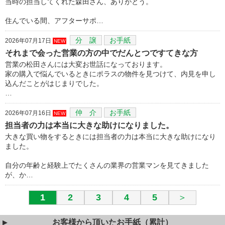
当時の担当してくれた森田さん、ありがとう。
住んでいる間、アフターサポ…
分 譲
お手紙
2026年07月17日
NEW
それまで会った営業の方の中でだんとつですてきな方
営業の松田さんには大変お世話になっております。
家の購入で悩んでいるときにポラスの物件を見つけて、内見を申し
込んだことがはじまりでした。
…
仲 介
お手紙
2026年07月16日
NEW
担当者の力は本当に大きな助けになりました。
大きな買い物をするときには担当者の力は本当に大きな助けになり
ました。
自分の年齢と経験上でたくさんの業界の営業マンを見てきました
が、か…
1
2
3
4
5
＞
お客様から頂いたお手紙（累計）