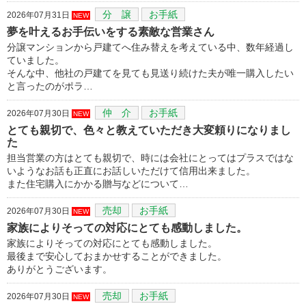
分 譲
お手紙
2026年07月31日
NEW
夢を叶えるお手伝いをする素敵な営業さん
分譲マンションから戸建てへ住み替えを考えている中、数年経過し
ていました。
そんな中、他社の戸建てを見ても見送り続けた夫が唯一購入したい
と言ったのがポラ…
仲 介
お手紙
2026年07月30日
NEW
とても親切で、色々と教えていただき大変頼りになりまし
た
担当営業の方はとても親切で、時には会社にとってはプラスではな
いようなお話も正直にお話しいただけて信用出来ました。
また住宅購入にかかる贈与などについて…
売却
お手紙
2026年07月30日
NEW
家族によりそっての対応にとても感動しました。
家族によりそっての対応にとても感動しました。
最後まで安心しておまかせすることができました。
ありがとうございます。
売却
お手紙
2026年07月30日
NEW