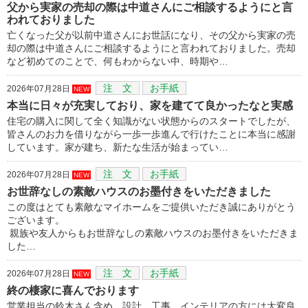
父から実家の売却の際は中道さんにご相談するようにと言
われておりました
亡くなった父が以前中道さんにお世話になり、その父から実家の売
却の際は中道さんにご相談するようにと言われておりました。売却
など初めてのことで、何もわからない中、時期や…
注 文
お手紙
2026年07月28日
NEW
本当に日々が充実しており、家を建てて良かったなと実感
住宅の購入に関して全く知識がない状態からのスタートでしたが、
皆さんのお力を借りながら一歩一歩進んで行けたことに本当に感謝
しています。家が建ち、新たな生活が始まってい…
注 文
お手紙
2026年07月28日
NEW
お世辞なしの素敵ハウスのお墨付きをいただきました
この度はとても素敵なマイホームをご提供いただき誠にありがとう
ございます。
親族や友人からもお世辞なしの素敵ハウスのお墨付きをいただきま
した…
注 文
お手紙
2026年07月28日
NEW
終の棲家に喜んでおります
営業担当の鈴木さん含め、設計、工事、インテリアの方には大変良