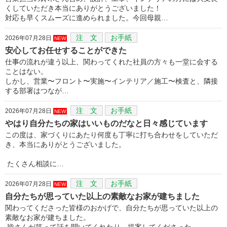
くしていただき本当にありがとうございました！
対応も早くスムーズに進められました。今回母親…
注 文
お手紙
2026年07月28日
NEW
安心してお任せすることができた
仕事の流れが違う以上、関わってくれた社員の方々も一堂に会する
ことはない。
しかし、営業〜フロント〜実施〜インテリア／施工〜検査と、隣接
する部署はつなが…
注 文
お手紙
2026年07月28日
NEW
やはり自分たちの家はいいものだなと日々感じています
この度は、家づくりにあたり何度も丁寧に打ち合わせをしていただ
き、本当にありがとうございました。
たくさん相談に…
注 文
お手紙
2026年07月28日
NEW
自分たちが思っていた以上の素敵なお家が建ちました
関わってくださった皆様のおかげで、自分たちが思っていた以上の
素敵なお家が建ちました。
皆さんが笑って話を聞いてくれたり、提案してくださった…