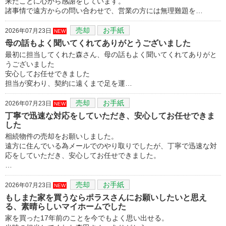
来たことに心から感謝をしています。
諸事情で遠方からの問い合わせで、営業の方には無理難題を…
売却
お手紙
2026年07月23日
NEW
母の話もよく聞いてくれてありがとうございました
最初に担当してくれた森さん、母の話もよく聞いてくれてありがと
うございました
安心してお任せできました
担当が変わり、契約に遠くまで足を運…
売却
お手紙
2026年07月23日
NEW
丁寧で迅速な対応をしていただき、安心してお任せできま
した
相続物件の売却をお願いしました。
遠方に住んでいる為メールでのやり取りでしたが、丁寧で迅速な対
応をしていただき、安心してお任せできました。
…
売却
お手紙
2026年07月23日
NEW
もしまた家を買うならポラスさんにお願いしたいと思え
る、素晴らしいマイホームでした
家を買った17年前のことを今でもよく思い出せる。