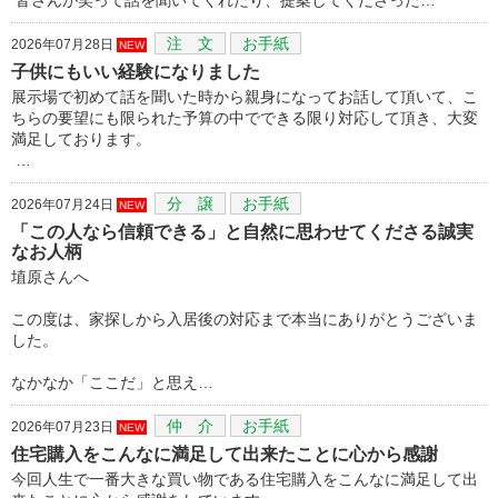
注 文
お手紙
2026年07月28日
NEW
子供にもいい経験になりました
展示場で初めて話を聞いた時から親身になってお話して頂いて、こ
ちらの要望にも限られた予算の中でできる限り対応して頂き、大変
満足しております。
…
分 譲
お手紙
2026年07月24日
NEW
「この人なら信頼できる」と自然に思わせてくださる誠実
なお人柄
埴原さんへ
この度は、家探しから入居後の対応まで本当にありがとうございま
した。
なかなか「ここだ」と思え…
仲 介
お手紙
2026年07月23日
NEW
住宅購入をこんなに満足して出来たことに心から感謝
今回人生で一番大きな買い物である住宅購入をこんなに満足して出