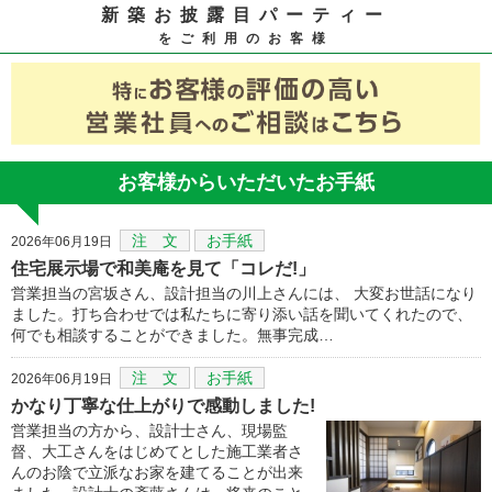
新築お披露目パーティー
をご利用のお客様
お客様からいただいたお手紙
注 文
お手紙
2026年06月19日
住宅展示場で和美庵を見て「コレだ!」
営業担当の宮坂さん、設計担当の川上さんには、 大変お世話になり
ました。打ち合わせでは私たちに寄り添い話を聞いてくれたので、
何でも相談することができました。無事完成…
注 文
お手紙
2026年06月19日
かなり丁寧な仕上がりで感動しました!
営業担当の方から、設計士さん、現場監
督、大工さんをはじめてとした施工業者さ
んのお陰で立派なお家を建てることが出来