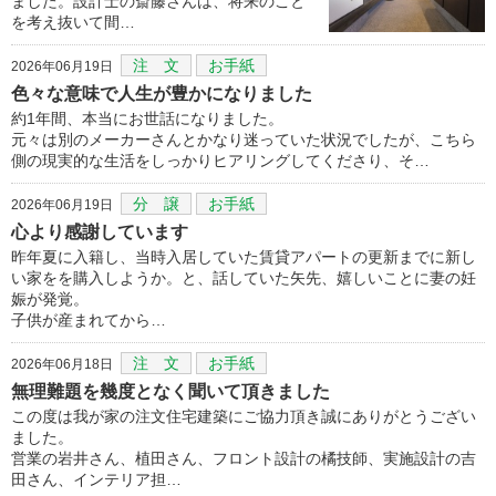
ました。設計士の斎藤さんは、将来のこと
を考え抜いて間…
注 文
お手紙
2026年06月19日
色々な意味で人生が豊かになりました
約1年間、本当にお世話になりました。
元々は別のメーカーさんとかなり迷っていた状況でしたが、こちら
側の現実的な生活をしっかりヒアリングしてくださり、そ…
分 譲
お手紙
2026年06月19日
心より感謝しています
昨年夏に入籍し、当時入居していた賃貸アパートの更新までに新し
い家をを購入しようか。と、話していた矢先、嬉しいことに妻の妊
娠が発覚。
子供が産まれてから…
注 文
お手紙
2026年06月18日
無理難題を幾度となく聞いて頂きました
この度は我が家の注文住宅建築にご協力頂き誠にありがとうござい
ました。
営業の岩井さん、植田さん、フロント設計の橘技師、実施設計の吉
田さん、インテリア担…