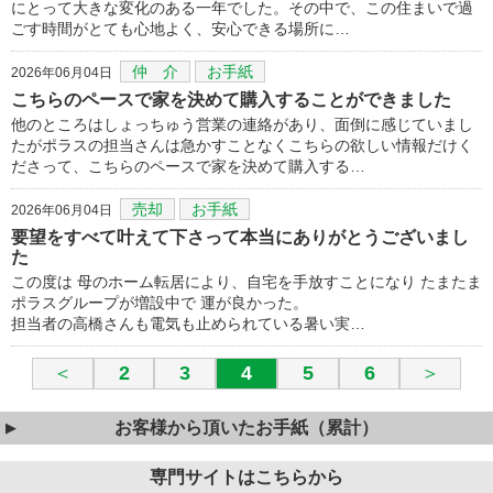
にとって大きな変化のある一年でした。その中で、この住まいで過
ごす時間がとても心地よく、安心できる場所に…
仲 介
お手紙
2026年06月04日
こちらのペースで家を決めて購入することができました
他のところはしょっちゅう営業の連絡があり、面倒に感じていまし
たがポラスの担当さんは急かすことなくこちらの欲しい情報だけく
ださって、こちらのペースで家を決めて購入する…
売却
お手紙
2026年06月04日
要望をすべて叶えて下さって本当にありがとうございまし
た
この度は 母のホーム転居により、自宅を手放すことになり たまたま
ポラスグループが増設中で 運が良かった。
担当者の高橋さんも電気も止められている暑い実…
＜
2
3
4
5
6
＞
お客様から頂いたお手紙（累計）
専門サイトはこちらから