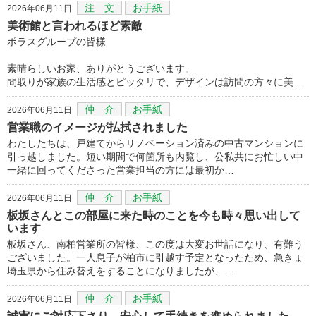
注 文
お手紙
2026年06月11日
美術館と言われるほど素敵
ポラスグループの皆様
素晴らしいお家、ありがとうございます。
間取りが家族の生活感とピッタリで、デザインは訪問の方々に美…
仲 介
お手紙
2026年06月11日
営業職のイメージが払拭されました
わたしたちは、戸建てからリノベーション済みの中古マンションに
引っ越しました。短い期間で何箇所も内覧し、公私共にお忙しい中
一緒に回ってくださった営業担当の方には最初か…
仲 介
お手紙
2026年06月11日
板坂さんとこの部屋に来た時のことを今も時々思い出して
います
板坂さん、南柏営業所の皆様、この度は大変お世話になり、有難う
ございました。一人息子が柏市に引越す予定となったため、急きょ
埼玉県から住み替えをすることになりましたが、…
仲 介
お手紙
2026年06月11日