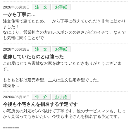
注 文
お手紙
2026年06月18日
一から丁寧に…
注文住宅で建てたため、一から丁寧に教えていただき非常に助かり
ました！
なにより、営業担当の方のレスポンスの速さがピカイチで、なんで
も気軽に聞くことがで…
注 文
お手紙
2026年06月18日
想像していたものとは違った
この度はとても素敵なお家を建てていただきありがとうございま
す。
もともと私は建売希望、主人は注文住宅希望でした。
建売を…
仲 介
お手紙
2026年06月18日
今後も小宅さんを指名する予定です
小宅所長の対応がズバ抜けて丁寧です。他のサービスマンも、しっ
かり見習ってもらいたい。今後も小宅さんを指名する予定です。
=======…