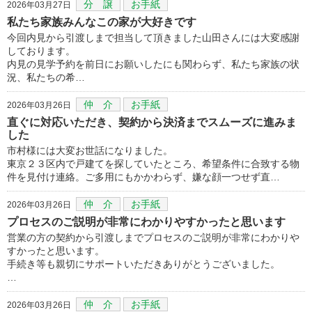
分 譲
お手紙
2026年03月27日
私たち家族みんなこの家が大好きです
今回内見から引渡しまで担当して頂きました山田さんには大変感謝
しております。
内見の見学予約を前日にお願いしたにも関わらず、私たち家族の状
況、私たちの希…
仲 介
お手紙
2026年03月26日
直ぐに対応いただき、契約から決済までスムーズに進みま
した
市村様には大変お世話になりました。
東京２３区内で戸建てを探していたところ、希望条件に合致する物
件を見付け連絡。ご多用にもかかわらず、嫌な顔一つせず直…
仲 介
お手紙
2026年03月26日
プロセスのご説明が非常にわかりやすかったと思います
営業の方の契約から引渡しまでプロセスのご説明が非常にわかりや
すかったと思います。
手続き等も親切にサポートいただきありがとうございました。
…
仲 介
お手紙
2026年03月26日