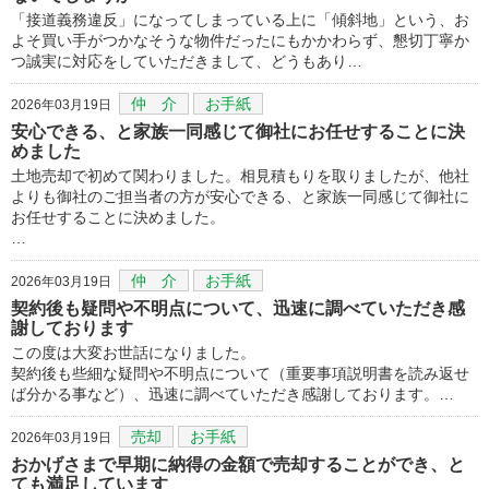
「接道義務違反」になってしまっている上に「傾斜地」という、お
よそ買い手がつかなそうな物件だったにもかかわらず、懇切丁寧か
つ誠実に対応をしていただきまして、どうもあり…
仲 介
お手紙
2026年03月19日
安心できる、と家族一同感じて御社にお任せすることに決
めました
土地売却で初めて関わりました。相見積もりを取りましたが、他社
よりも御社のご担当者の方が安心できる、と家族一同感じて御社に
お任せすることに決めました。
…
仲 介
お手紙
2026年03月19日
契約後も疑問や不明点について、迅速に調べていただき感
謝しております
この度は大変お世話になりました。
契約後も些細な疑問や不明点について（重要事項説明書を読み返せ
ば分かる事など）、迅速に調べていただき感謝しております。…
売却
お手紙
2026年03月19日
おかげさまで早期に納得の金額で売却することができ、と
ても満足しています