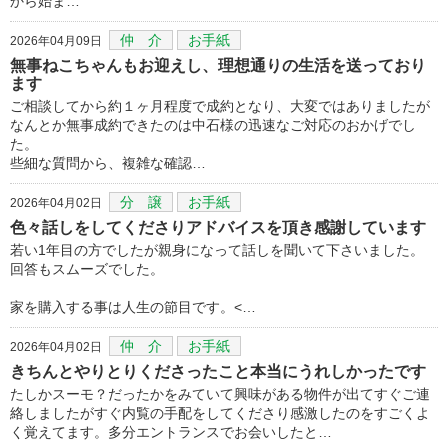
から始ま…
仲 介
お手紙
2026年04月09日
無事ねこちゃんもお迎えし、理想通りの生活を送っており
ます
ご相談してから約１ヶ月程度で成約となり、大変ではありましたが
なんとか無事成約できたのは中石様の迅速なご対応のおかげでし
た。
些細な質問から、複雑な確認…
分 譲
お手紙
2026年04月02日
色々話しをしてくださりアドバイスを頂き感謝しています
若い1年目の方でしたが親身になって話しを聞いて下さいました。
回答もスムーズでした。
家を購入する事は人生の節目です。<…
仲 介
お手紙
2026年04月02日
きちんとやりとりくださったこと本当にうれしかったです
たしかスーモ？だったかをみていて興味がある物件が出てすぐご連
絡しましたがすぐ内覧の手配をしてくださり感激したのをすごくよ
く覚えてます。多分エントランスでお会いしたと…