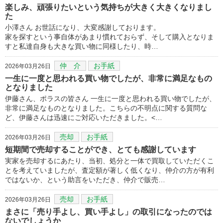
楽しみ、頑張りたいという気持ちが大きく大きくなりまし
た
小澤さん お世話になり、大変感謝しております。
家を探すという事自体があまり慣れておらず、そして購入となりま
すと私達自身も大きな買い物に同様したり、時…
仲 介
お手紙
2026年03月26日
一生に一度と思われる買い物でしたが、非常に満足なもの
となりました
伊藤さん、ポラスの皆さん 一生に一度と思われる買い物でしたが、
非常に満足なものとなりました。こちらの不明点に関する質問な
ど、伊藤さんは迅速にご対応いただきました。<…
売却
お手紙
2026年03月26日
短期間で売却することができ、とても感謝しています
実家を売却するにあたり、当初、処分と一体で買取していただくこ
とを考えていましたが、査定額が著しく低くなり、仲介の方が有利
ではないか、という助言をいただき、仲介で販売…
売却
お手紙
2026年03月26日
まさに「売り手よし、買い手よし」の取引になったのでは
ないでしょうか