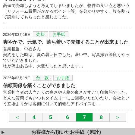
高値で売却しようと考えてしまいましたが、物件の良い点と悪い点
（リフォーム費用がかかるポイント等）を分かりやすく、腹を割っ
て説明してもらったと感じました。
…
売却
お手紙
2026年03月19日
爽やかで、元気で、落ち着いて売却することが出来ました
営業担当、中石さん
契約をした時は、夏の暑い日でした。暑い中、写真撮影等良くやっ
ていただきました。
物が沢山ある中、大変だったと思います…
分 譲
お手紙
2026年03月19日
信頼関係を築くことができました
営業担当者の人当たりの良さや人格の良さがすごく印象的でした。
どんな質問でもいつもタイムリーにご回答いただいたり、会社とい
う立場よりかは客側に付いて的確なアドバイスを…
＜
4
5
6
7
8
＞
お客様から頂いたお手紙（累計）