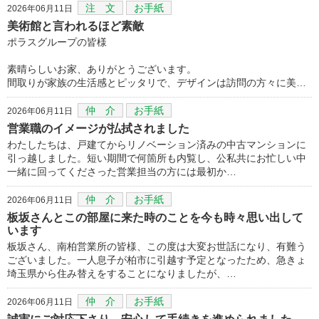
注 文
お手紙
2026年06月11日
美術館と言われるほど素敵
ポラスグループの皆様
素晴らしいお家、ありがとうございます。
間取りが家族の生活感とピッタリで、デザインは訪問の方々に美…
仲 介
お手紙
2026年06月11日
営業職のイメージが払拭されました
わたしたちは、戸建てからリノベーション済みの中古マンションに
引っ越しました。短い期間で何箇所も内覧し、公私共にお忙しい中
一緒に回ってくださった営業担当の方には最初か…
仲 介
お手紙
2026年06月11日
板坂さんとこの部屋に来た時のことを今も時々思い出して
います
板坂さん、南柏営業所の皆様、この度は大変お世話になり、有難う
ございました。一人息子が柏市に引越す予定となったため、急きょ
埼玉県から住み替えをすることになりましたが、…
仲 介
お手紙
2026年06月11日