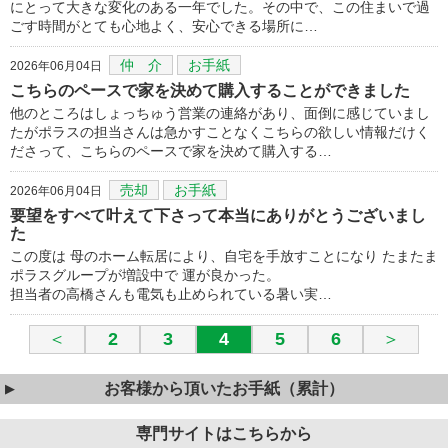
にとって大きな変化のある一年でした。その中で、この住まいで過
ごす時間がとても心地よく、安心できる場所に…
仲 介
お手紙
2026年06月04日
こちらのペースで家を決めて購入することができました
他のところはしょっちゅう営業の連絡があり、面倒に感じていまし
たがポラスの担当さんは急かすことなくこちらの欲しい情報だけく
ださって、こちらのペースで家を決めて購入する…
売却
お手紙
2026年06月04日
要望をすべて叶えて下さって本当にありがとうございまし
た
この度は 母のホーム転居により、自宅を手放すことになり たまたま
ポラスグループが増設中で 運が良かった。
担当者の高橋さんも電気も止められている暑い実…
＜
2
3
4
5
6
＞
お客様から頂いたお手紙（累計）
専門サイトはこちらから