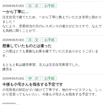
注 文
お手紙
2026年06月18日
一から丁寧に…
注文住宅で建てたため、一から丁寧に教えていただき非常に助かり
ました！
なにより、営業担当の方のレスポンスの速さがピカイチで、なんで
も気軽に聞くことがで…
注 文
お手紙
2026年06月18日
想像していたものとは違った
この度はとても素敵なお家を建てていただきありがとうございま
す。
もともと私は建売希望、主人は注文住宅希望でした。
建売を…
仲 介
お手紙
2026年06月18日
今後も小宅さんを指名する予定です
小宅所長の対応がズバ抜けて丁寧です。他のサービスマンも、しっ
かり見習ってもらいたい。今後も小宅さんを指名する予定です。
=======…