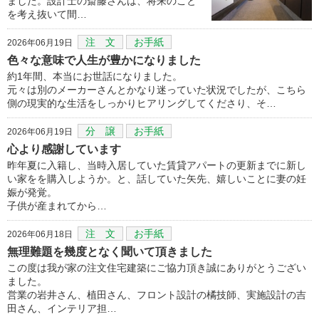
ました。設計士の斎藤さんは、将来のこと
を考え抜いて間…
注 文
お手紙
2026年06月19日
色々な意味で人生が豊かになりました
約1年間、本当にお世話になりました。
元々は別のメーカーさんとかなり迷っていた状況でしたが、こちら
側の現実的な生活をしっかりヒアリングしてくださり、そ…
分 譲
お手紙
2026年06月19日
心より感謝しています
昨年夏に入籍し、当時入居していた賃貸アパートの更新までに新し
い家をを購入しようか。と、話していた矢先、嬉しいことに妻の妊
娠が発覚。
子供が産まれてから…
注 文
お手紙
2026年06月18日
無理難題を幾度となく聞いて頂きました
この度は我が家の注文住宅建築にご協力頂き誠にありがとうござい
ました。
営業の岩井さん、植田さん、フロント設計の橘技師、実施設計の吉
田さん、インテリア担…