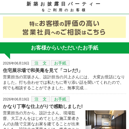
新築お披露目パーティー
をご利用のお客様
お客様からいただいたお手紙
注 文
お手紙
2026年06月19日
住宅展示場で和美庵を見て「コレだ!」
営業担当の宮坂さん、設計担当の川上さんには、 大変お世話になり
ました。打ち合わせでは私たちに寄り添い話を聞いてくれたので、
何でも相談することができました。無事完成…
注 文
お手紙
2026年06月19日
かなり丁寧な仕上がりで感動しました!
営業担当の方から、設計士さん、現場監
督、大工さんをはじめてとした施工業者さ
んのお陰で立派なお家を建てることが出来