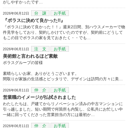
がしやすかったです…
分 譲
お手紙
2026年06月12日
『ポラスに決めて良かった!!』
『ポラスに決めて良かった！！』週末2日間、別ハウスメーカーで物
件見学をしており、契約しかけていたのですが、契約前にどうして
もこの目でポラスの家を見ておきたく・・でも…
注 文
お手紙
2026年06月11日
美術館と言われるほど素敵
ポラスグループの皆様
素晴らしいお家、ありがとうございます。
間取りが家族の生活感とピッタリで、デザインは訪問の方々に美…
仲 介
お手紙
2026年06月11日
営業職のイメージが払拭されました
わたしたちは、戸建てからリノベーション済みの中古マンションに
引っ越しました。短い期間で何箇所も内覧し、公私共にお忙しい中
一緒に回ってくださった営業担当の方には最初か…
仲 介
お手紙
2026年06月11日