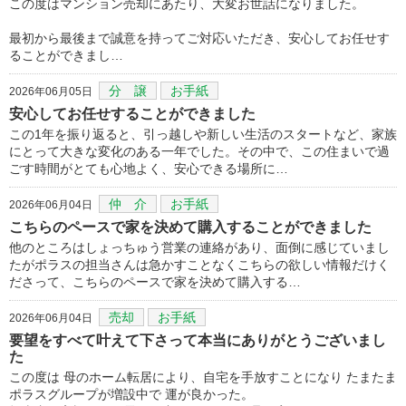
この度はマンション売却にあたり、大変お世話になりました。
最初から最後まで誠意を持ってご対応いただき、安心してお任せす
ることができまし…
分 譲
お手紙
2026年06月05日
安心してお任せすることができました
この1年を振り返ると、引っ越しや新しい生活のスタートなど、家族
にとって大きな変化のある一年でした。その中で、この住まいで過
ごす時間がとても心地よく、安心できる場所に…
仲 介
お手紙
2026年06月04日
こちらのペースで家を決めて購入することができました
他のところはしょっちゅう営業の連絡があり、面倒に感じていまし
たがポラスの担当さんは急かすことなくこちらの欲しい情報だけく
ださって、こちらのペースで家を決めて購入する…
売却
お手紙
2026年06月04日
要望をすべて叶えて下さって本当にありがとうございまし
た
この度は 母のホーム転居により、自宅を手放すことになり たまたま
ポラスグループが増設中で 運が良かった。