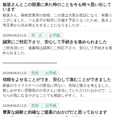
板坂さんとこの部屋に来た時のことを今も時々思い出して
います
板坂さん、南柏営業所の皆様、この度は大変お世話になり、有難う
ございました。一人息子が柏市に引越す予定となったため、急きょ
埼玉県から住み替えをすることになりましたが、…
仲 介
お手紙
2026年06月11日
誠実にご対応下さり、安心して手続きを進められました
ご担当頂いた、遠藤様は誠実にご対応下さり、安心して手続きを進
められました。
==========================
売却
お手紙
2026年06月11日
信頼をよせることができ、安心して進むことができました
家族のライフステージの変化に伴ない、売却と購入を考えました。
親しみやすい雰囲気の小宅さんに担当していただけたおかげで、こ
ちらが気になる小さなことでも相談しやすく、１…
売却
お手紙
2026年06月11日
豊富な経験と的確なご提案のおかげだと思っております