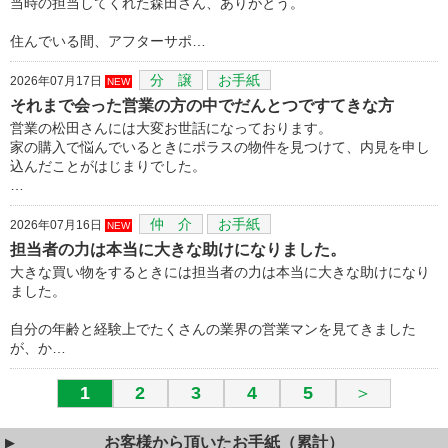
当時の担当してくれた森田さん、ありがとう。
住んでいる間、アフターサポ…
分 譲
お手紙
2026年07月17日
NEW
それまで会った営業の方の中でだんとつですてきな方
営業の松田さんには大変お世話になっております。
家の購入で悩んでいるときにポラスの物件を見つけて、内見を申し
込んだことがはじまりでした。
…
仲 介
お手紙
2026年07月16日
NEW
担当者の力は本当に大きな助けになりました。
大きな買い物をするときには担当者の力は本当に大きな助けになり
ました。
自分の年齢と経験上でたくさんの業界の営業マンを見てきました
が、か…
1
2
3
4
5
＞
お客様から頂いたお手紙（累計）