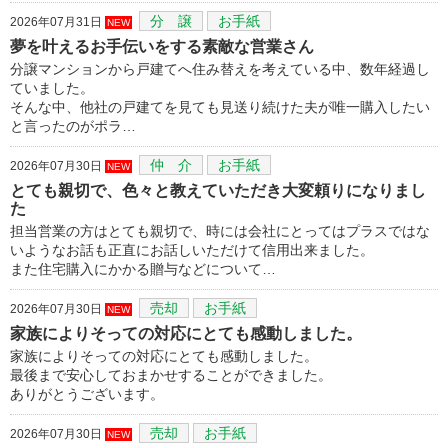
分 譲
お手紙
2026年07月31日
NEW
夢を叶えるお手伝いをする素敵な営業さん
分譲マンションから戸建てへ住み替えを考えている中、数年経過し
ていました。
そんな中、他社の戸建てを見ても見送り続けた夫が唯一購入したい
と言ったのがポラ…
仲 介
お手紙
2026年07月30日
NEW
とても親切で、色々と教えていただき大変頼りになりまし
た
担当営業の方はとても親切で、時には会社にとってはプラスではな
いようなお話も正直にお話しいただけて信用出来ました。
また住宅購入にかかる贈与などについて…
売却
お手紙
2026年07月30日
NEW
家族によりそっての対応にとても感動しました。
家族によりそっての対応にとても感動しました。
最後まで安心しておまかせすることができました。
ありがとうございます。
売却
お手紙
2026年07月30日
NEW