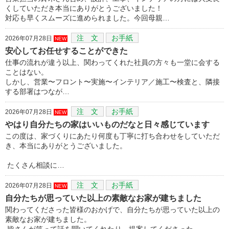
くしていただき本当にありがとうございました！
対応も早くスムーズに進められました。今回母親…
注 文
お手紙
2026年07月28日
NEW
安心してお任せすることができた
仕事の流れが違う以上、関わってくれた社員の方々も一堂に会する
ことはない。
しかし、営業〜フロント〜実施〜インテリア／施工〜検査と、隣接
する部署はつなが…
注 文
お手紙
2026年07月28日
NEW
やはり自分たちの家はいいものだなと日々感じています
この度は、家づくりにあたり何度も丁寧に打ち合わせをしていただ
き、本当にありがとうございました。
たくさん相談に…
注 文
お手紙
2026年07月28日
NEW
自分たちが思っていた以上の素敵なお家が建ちました
関わってくださった皆様のおかげで、自分たちが思っていた以上の
素敵なお家が建ちました。
皆さんが笑って話を聞いてくれたり、提案してくださった…