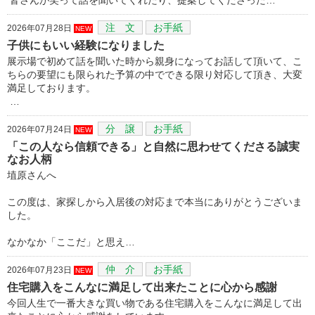
注 文
お手紙
2026年07月28日
NEW
子供にもいい経験になりました
展示場で初めて話を聞いた時から親身になってお話して頂いて、こ
ちらの要望にも限られた予算の中でできる限り対応して頂き、大変
満足しております。
…
分 譲
お手紙
2026年07月24日
NEW
「この人なら信頼できる」と自然に思わせてくださる誠実
なお人柄
埴原さんへ
この度は、家探しから入居後の対応まで本当にありがとうございま
した。
なかなか「ここだ」と思え…
仲 介
お手紙
2026年07月23日
NEW
住宅購入をこんなに満足して出来たことに心から感謝
今回人生で一番大きな買い物である住宅購入をこんなに満足して出