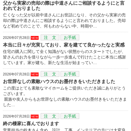
父から実家の売却の際は中道さんにご相談するようにと言
われておりました
亡くなった父が以前中道さんにお世話になり、その父から実家の売
却の際は中道さんにご相談するようにと言われておりました。売却
など初めてのことで、何もわからない中、時期や…
注 文
お手紙
2026年07月28日
NEW
本当に日々が充実しており、家を建てて良かったなと実感
住宅の購入に関して全く知識がない状態からのスタートでしたが、
皆さんのお力を借りながら一歩一歩進んで行けたことに本当に感謝
しています。家が建ち、新たな生活が始まってい…
注 文
お手紙
2026年07月28日
NEW
お世辞なしの素敵ハウスのお墨付きをいただきました
この度はとても素敵なマイホームをご提供いただき誠にありがとう
ございます。
親族や友人からもお世辞なしの素敵ハウスのお墨付きをいただきま
した…
注 文
お手紙
2026年07月28日
NEW
終の棲家に喜んでおります
営業担当の鈴木さん含め、設計、工事、インテリアの方には大変良