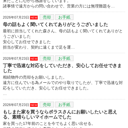
来たことに心から感謝をしています。
諸事情で遠方からの問い合わせで、営業の方には無理難題を…
売却
お手紙
2026年07月23日
NEW
母の話もよく聞いてくれてありがとうございました
最初に担当してくれた森さん、母の話もよく聞いてくれてありがと
うございました
安心してお任せできました
担当が変わり、契約に遠くまで足を運…
売却
お手紙
2026年07月23日
NEW
丁寧で迅速な対応をしていただき、安心してお任せできま
した
相続物件の売却をお願いしました。
遠方に住んでいる為メールでのやり取りでしたが、丁寧で迅速な対
応をしていただき、安心してお任せできました。
…
売却
お手紙
2026年07月23日
NEW
もしまた家を買うならポラスさんにお願いしたいと思え
る、素晴らしいマイホームでした
家を買った17年前のことを今でもよく思い出せる。