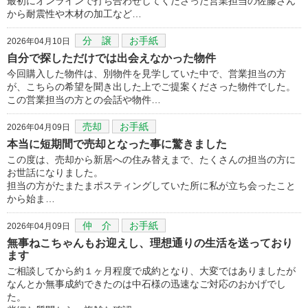
最初にオンラインで打ち合わせしてくださった営業担当の佐藤さん
から耐震性や木材の加工など…
分 譲
お手紙
2026年04月10日
自分で探しただけでは出会えなかった物件
今回購入した物件は、別物件を見学していた中で、営業担当の方
が、こちらの希望を聞き出した上でご提案くださった物件でした。
この営業担当の方との会話や物件…
売却
お手紙
2026年04月09日
本当に短期間で売却となった事に驚きました
この度は、売却から新居への住み替えまで、たくさんの担当の方に
お世話になりました。
担当の方がたまたまポスティングしていた所に私が立ち会ったこと
から始ま…
仲 介
お手紙
2026年04月09日
無事ねこちゃんもお迎えし、理想通りの生活を送っており
ます
ご相談してから約１ヶ月程度で成約となり、大変ではありましたが
なんとか無事成約できたのは中石様の迅速なご対応のおかげでし
た。