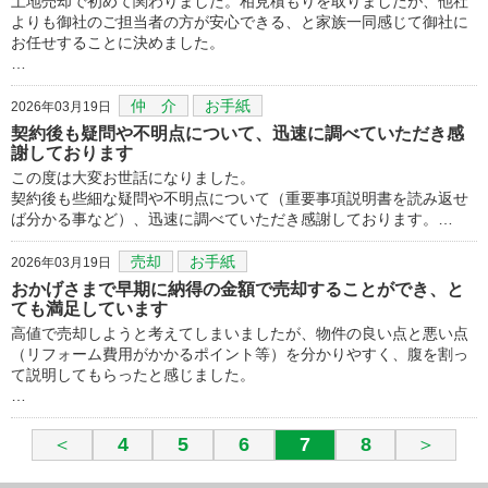
土地売却で初めて関わりました。相見積もりを取りましたが、他社
よりも御社のご担当者の方が安心できる、と家族一同感じて御社に
お任せすることに決めました。
…
仲 介
お手紙
2026年03月19日
契約後も疑問や不明点について、迅速に調べていただき感
謝しております
この度は大変お世話になりました。
契約後も些細な疑問や不明点について（重要事項説明書を読み返せ
ば分かる事など）、迅速に調べていただき感謝しております。…
売却
お手紙
2026年03月19日
おかげさまで早期に納得の金額で売却することができ、と
ても満足しています
高値で売却しようと考えてしまいましたが、物件の良い点と悪い点
（リフォーム費用がかかるポイント等）を分かりやすく、腹を割っ
て説明してもらったと感じました。
…
＜
4
5
6
7
8
＞