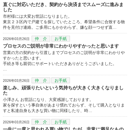
直ぐに対応いただき、契約から決済までスムーズに進みま
した
市村様には大変お世話になりました。
東京２３区内で戸建てを探していたところ、希望条件に合致する物
件を見付け連絡。ご多用にもかかわらず、嫌な顔一つせず直…
仲 介
お手紙
2026年03月26日
プロセスのご説明が非常にわかりやすかったと思います
営業の方の契約から引渡しまでプロセスのご説明が非常にわかりや
すかったと思います。
手続き等も親切にサポートいただきありがとうございました。
…
仲 介
お手紙
2026年03月26日
楽しみ、頑張りたいという気持ちが大きく大きくなりまし
た
小澤さん お世話になり、大変感謝しております。
家を探すという事自体があまり慣れておらず、そして購入となりま
すと私達自身も大きな買い物に同様したり、時…
仲 介
お手紙
2026年03月26日
一生に一度と思われる買い物でしたが、非常に満足なもの