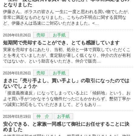
となりました
伊藤さん、ポラスの皆さん 一生に一度と思われる買い物でしたが、
非常に満足なものとなりました。こちらの不明点に関する質問な
ど、伊藤さんは迅速にご対応いただきました。<…
売却
お手紙
2026年03月26日
短期間で売却することができ、とても感謝しています
実家を売却するにあたり、当初、処分と一体で買取していただくこ
とを考えていましたが、査定額が著しく低くなり、仲介の方が有利
ではないか、という助言をいただき、仲介で販売…
売却
お手紙
2026年03月26日
まさに「売り手よし、買い手よし」の取引になったのでは
ないでしょうか
「接道義務違反」になってしまっている上に「傾斜地」という、お
よそ買い手がつかなそうな物件だったにもかかわらず、懇切丁寧か
つ誠実に対応をしていただきまして、どうもあり…
仲 介
お手紙
2026年03月19日
安心できる、と家族一同感じて御社にお任せすることに決
めました