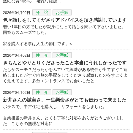
些細な質問から、複雑な確認…
分 譲
お手紙
2026年04月02日
色々話しをしてくださりアドバイスを頂き感謝しています
若い1年目の方でしたが親身になって話しを聞いて下さいました。
回答もスムーズでした。
家を購入する事は人生の節目です。<…
仲 介
お手紙
2026年04月02日
きちんとやりとりくださったこと本当にうれしかったです
たしかスーモ？だったかをみていて興味がある物件が出てすぐご連
絡しましたがすぐ内覧の手配をしてくださり感激したのをすごくよ
く覚えてます。多分エントランスでお会いしたと…
仲 介
お手紙
2026年04月02日
新井さんの誠実さ、一生懸命さがとても伝わって来ました
ポラスで、中古住宅を購入し、リフォームをしました。
営業担当の新井さん、とても丁寧な対応をありがとうございまし
た。こちらの無理な対応に…