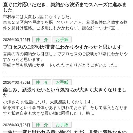
直ぐに対応いただき、契約から決済までスムーズに進みま
した
市村様には大変お世話になりました。
東京２３区内で戸建てを探していたところ、希望条件に合致する物
件を見付け連絡。ご多用にもかかわらず、嫌な顔一つせず直…
仲 介
お手紙
2026年03月26日
プロセスのご説明が非常にわかりやすかったと思います
営業の方の契約から引渡しまでプロセスのご説明が非常にわかりや
すかったと思います。
手続き等も親切にサポートいただきありがとうございました。
…
仲 介
お手紙
2026年03月26日
楽しみ、頑張りたいという気持ちが大きく大きくなりまし
た
小澤さん お世話になり、大変感謝しております。
家を探すという事自体があまり慣れておらず、そして購入となりま
すと私達自身も大きな買い物に同様したり、時…
仲 介
お手紙
2026年03月26日
一生に一度と思われる買い物でしたが、非常に満足なもの