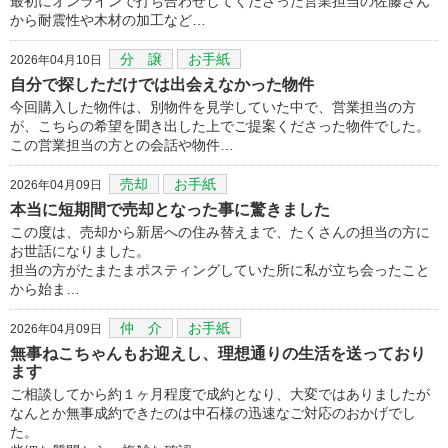
最初にオンラインで打ち合わせしてくださった営業担当の佐藤さん
から耐震性や木材の加工など…
分 譲
お手紙
2026年04月10日
自分で探しただけでは出会えなかった物件
今回購入した物件は、別物件を見学していた中で、営業担当の方
が、こちらの希望を聞き出した上でご提案くださった物件でした。
この営業担当の方との会話や物件…
売却
お手紙
2026年04月09日
本当に短期間で売却となった事に驚きました
この度は、売却から新居への住み替えまで、たくさんの担当の方に
お世話になりました。
担当の方がたまたまポスティングしていた所に私が立ち会ったこと
から始ま…
仲 介
お手紙
2026年04月09日
無事ねこちゃんもお迎えし、理想通りの生活を送っており
ます
ご相談してから約１ヶ月程度で成約となり、大変ではありましたが
なんとか無事成約できたのは中石様の迅速なご対応のおかげでし
た。