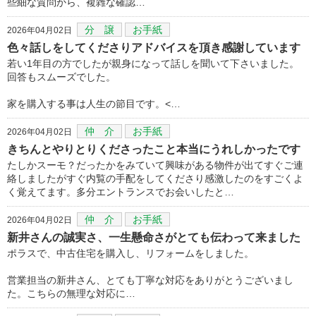
些細な質問から、複雑な確認…
分 譲
お手紙
2026年04月02日
色々話しをしてくださりアドバイスを頂き感謝しています
若い1年目の方でしたが親身になって話しを聞いて下さいました。
回答もスムーズでした。
家を購入する事は人生の節目です。<…
仲 介
お手紙
2026年04月02日
きちんとやりとりくださったこと本当にうれしかったです
たしかスーモ？だったかをみていて興味がある物件が出てすぐご連
絡しましたがすぐ内覧の手配をしてくださり感激したのをすごくよ
く覚えてます。多分エントランスでお会いしたと…
仲 介
お手紙
2026年04月02日
新井さんの誠実さ、一生懸命さがとても伝わって来ました
ポラスで、中古住宅を購入し、リフォームをしました。
営業担当の新井さん、とても丁寧な対応をありがとうございまし
た。こちらの無理な対応に…