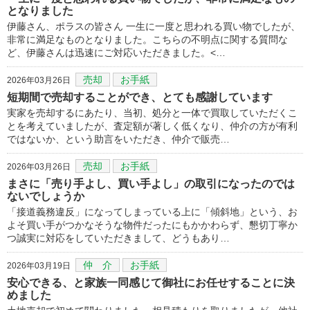
となりました
伊藤さん、ポラスの皆さん 一生に一度と思われる買い物でしたが、
非常に満足なものとなりました。こちらの不明点に関する質問な
ど、伊藤さんは迅速にご対応いただきました。<…
売却
お手紙
2026年03月26日
短期間で売却することができ、とても感謝しています
実家を売却するにあたり、当初、処分と一体で買取していただくこ
とを考えていましたが、査定額が著しく低くなり、仲介の方が有利
ではないか、という助言をいただき、仲介で販売…
売却
お手紙
2026年03月26日
まさに「売り手よし、買い手よし」の取引になったのでは
ないでしょうか
「接道義務違反」になってしまっている上に「傾斜地」という、お
よそ買い手がつかなそうな物件だったにもかかわらず、懇切丁寧か
つ誠実に対応をしていただきまして、どうもあり…
仲 介
お手紙
2026年03月19日
安心できる、と家族一同感じて御社にお任せすることに決
めました