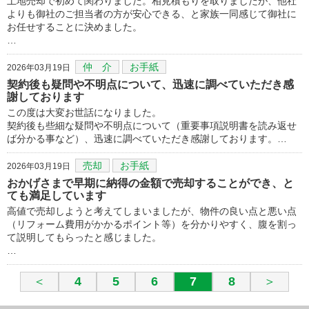
土地売却で初めて関わりました。相見積もりを取りましたが、他社
よりも御社のご担当者の方が安心できる、と家族一同感じて御社に
お任せすることに決めました。
…
仲 介
お手紙
2026年03月19日
契約後も疑問や不明点について、迅速に調べていただき感
謝しております
この度は大変お世話になりました。
契約後も些細な疑問や不明点について（重要事項説明書を読み返せ
ば分かる事など）、迅速に調べていただき感謝しております。…
売却
お手紙
2026年03月19日
おかげさまで早期に納得の金額で売却することができ、と
ても満足しています
高値で売却しようと考えてしまいましたが、物件の良い点と悪い点
（リフォーム費用がかかるポイント等）を分かりやすく、腹を割っ
て説明してもらったと感じました。
…
＜
4
5
6
7
8
＞