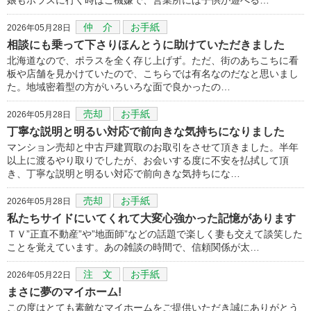
仲 介
お手紙
2026年05月28日
相談にも乗って下さりほんとうに助けていただきました
北海道なので、ポラスを全く存じ上げず。ただ、街のあちこちに看
板や店舗を見かけていたので、こちらでは有名なのだなと思いまし
た。地域密着型の方がいろいろな面で良かったの…
売却
お手紙
2026年05月28日
丁寧な説明と明るい対応で前向きな気持ちになりました
マンション売却と中古戸建買取のお取引をさせて頂きました。半年
以上に渡るやり取りでしたが、お会いする度に不安を払拭して頂
き、丁寧な説明と明るい対応で前向きな気持ちにな…
売却
お手紙
2026年05月28日
私たちサイドにいてくれて大変心強かった記憶があります
ＴＶ”正直不動産”や”地面師”などの話題で楽しく妻も交えて談笑した
ことを覚えています。あの雑談の時間で、信頼関係が太…
注 文
お手紙
2026年05月22日
まさに夢のマイホーム!
この度はとても素敵なマイホームをご提供いただき誠にありがとう