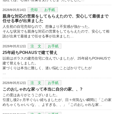
売却
お手紙
2026年05月14日
親身な対応の営業をしてもらえたので、安心して最後まで
任せる事が出来ました
人生初の自宅売却なので、想像より不安感が強かった。
そんな状況でも親身な対応の営業をしてもらえたので、安心して相
談が出来て最後まで任せる事が出来ました…
注 文
お手紙
2026年05月12日
25年経ちPOHAUSで建て替え
以前はポラスの建売住宅に住んでいましたが、25年経ちPOHAUSで
建て替えをしました。
家づくりは本当に難しく、迷い悩むことばかりでしたが
…
注 文
お手紙
2026年05月12日
このおしゃれな家って本当に自分の家、、?
この度はありがとうございました。
引渡し後2ヶ月半ぐらい経ちましたが、日々何気ない瞬間に「この家
めちゃくちゃいいな、、よすぎる、、」「このおしゃれな家…