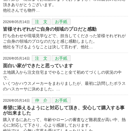
頂きありがとうございます。
他社さんでも物件…
注 文
お手紙
2026年05月14日
皆様それぞれがご自身の領域のプロだと感動
打ち合わせや現場見学などで、担当してくださった皆様それぞれが
ご自身の領域のプロなのだなと感じ感動しました。
他社を下げるようなことは決して言わず、他社…
注 文
お手紙
2026年05月14日
面白い家ができたと思っています
土地購入から注文住宅までやること全て初めてづくしの状況の中
で、
いくつかハウスメーカーをまわりましたが、最初に訪問したポラス
のハスカーサに決めました。…
仲 介
お手紙
2026年05月14日
希望に添えるようにと対応して頂き、安心して購入する事
が出来ました
購入するにあたって、年齢やローンの審査など難易度が高い中、熱
心に対応して下さり、心より感謝しております。
他社では、心無い言葉を受けてしまったりとした…