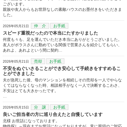
ございます。
親族や友人からもお世辞なしの素敵ハウスのお墨付きをいただきま
した。
仲 介
お手紙
2026年05月21日
スピード重視だったので本当にたすかりました
何度も々も、足を運んでいただき本当にありがとうございました。
友人がポラスさんに勤めている関係で営業さんを紹介してもらい、
あれよ、あれよという間に契約…
売却
お手紙
2026年05月21日
不安をぬぐいさることができ安心して手続きをすすめるこ
とができました
夫が急死した後、母のマンションを相続しその売却を一人でやらな
くてはならなくなった時、相談相手がなく一人で決断するこわさ、
不安はとても大きかったです。
…
分 譲
お手紙
2026年05月15日
良いご担当者の方に巡り合えたと自慢しています
北様 お世話になっております。
物件探し～現在までお世話になっておりますが、常に親切のご対応