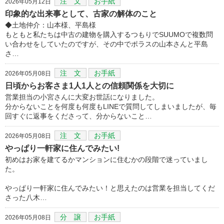
注 文
お手紙
2026年05月12日
印象的な出来事として、古家の解体のこと
◆土地仲介：山本様、平島様
もともと私たちは中古の建物を購入するつもりでSUUMOで複数問
い合わせをしていたのですが、その中でポラスの山本さんと平島
さ…
注 文
お手紙
2026年05月08日
日頃からお客さま1人1人との信頼関係を大切に
営業担当の小宮さんに大変お世話になりました。
分からないことを何度も何度もLINEで質問してしまいましたが、毎
回すぐに返事をくださって、分からないこと…
注 文
お手紙
2026年05月08日
やっぱり一軒家に住んでみたい!
初めはお家を建てるかマンションに住むかの段階で迷っていまし
た。
やっぱり一軒家に住んでみたい！と思えたのは営業を担当してくだ
さった八木…
分 譲
お手紙
2026年05月08日