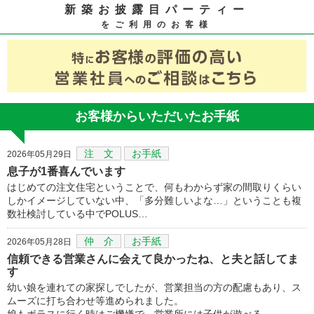
新築お披露目パーティー
をご利用のお客様
お客様からいただいたお手紙
注 文
お手紙
2026年05月29日
息子が1番喜んでいます
はじめての注文住宅ということで、何もわからず家の間取りくらい
しかイメージしていない中、「多分難しいよな…」ということも複
数社検討している中でPOLUS…
仲 介
お手紙
2026年05月28日
信頼できる営業さんに会えて良かったね、と夫と話してま
す
幼い娘を連れての家探しでしたが、営業担当の方の配慮もあり、ス
ムーズに打ち合わせ等進められました。
娘もポラスに行く時はご機嫌で、営業所には子供が遊べる…