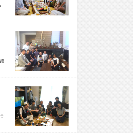
つ
区 Y様宅
嬉
市 M様宅
ラ