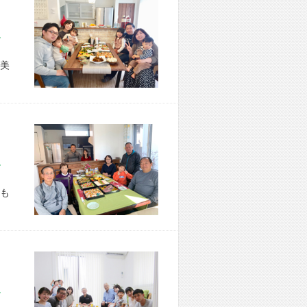
市 S様宅
美
市 T様宅
も
市 M様宅