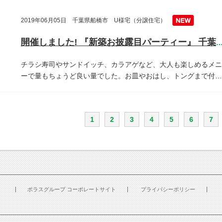
2019年06月05日 千葉県船橋市 U様宅（分譲住宅）
開催しました! 『新築お披露目パーティー』 千葉県船橋
チラシ寿司やサンドイッチ、カラアゲなど、大人も楽しめるメニ
ーで量もちょうど良い量でした。お皿やおはし、トングまで付…
1
2
3
4
5
6
7
ポラスグループ コーポレートサイト
プライバシーポリシー