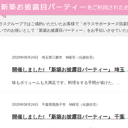
ラスグループではご成約いただいたお客様で「ポラスサポーターズ倶楽
いでのお祝いとして「新築お披露目パーティー」をお手伝いさせていた
2020年09月24日 埼玉県三郷市 M様宅（分譲住宅）
開催しました! 『新築お披露目パーティー』 埼玉県三郷
味もボリュームも大満足です。料理をする手間が省けた。…
2020年08月24日 千葉県我孫子市 M様宅（分譲住宅）
開催しました! 『新築お披露目パーティー』 千葉県我孫子