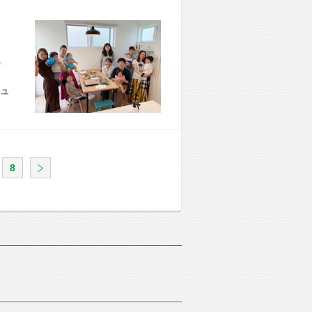
市 U様宅
ュ
8