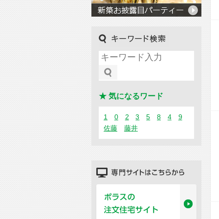
キーワード検索
★ 気になるワード
1
0
2
3
5
8
4
9
佐藤
藤井
専門サイトはこちらから