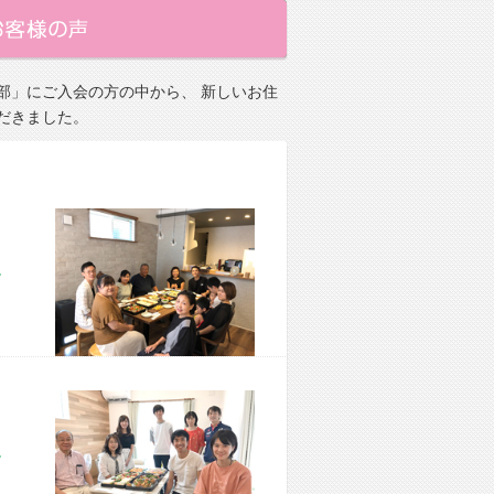
部」にご入会の方の中から、 新しいお住
だきました。
市 M様宅
市 M様宅