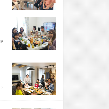
市 H様宅
意
市 S様宅
っ