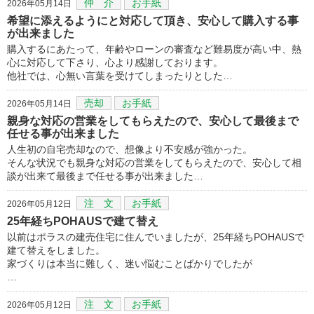
仲 介
お手紙
2026年05月14日
希望に添えるようにと対応して頂き、安心して購入する事
が出来ました
購入するにあたって、年齢やローンの審査など難易度が高い中、熱
心に対応して下さり、心より感謝しております。
他社では、心無い言葉を受けてしまったりとした…
売却
お手紙
2026年05月14日
親身な対応の営業をしてもらえたので、安心して最後まで
任せる事が出来ました
人生初の自宅売却なので、想像より不安感が強かった。
そんな状況でも親身な対応の営業をしてもらえたので、安心して相
談が出来て最後まで任せる事が出来ました…
注 文
お手紙
2026年05月12日
25年経ちPOHAUSで建て替え
以前はポラスの建売住宅に住んでいましたが、25年経ちPOHAUSで
建て替えをしました。
家づくりは本当に難しく、迷い悩むことばかりでしたが
…
注 文
お手紙
2026年05月12日