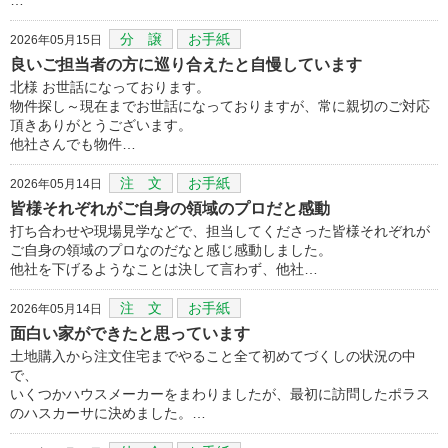
分 譲
お手紙
2026年05月15日
良いご担当者の方に巡り合えたと自慢しています
北様 お世話になっております。
物件探し～現在までお世話になっておりますが、常に親切のご対応
頂きありがとうございます。
他社さんでも物件…
注 文
お手紙
2026年05月14日
皆様それぞれがご自身の領域のプロだと感動
打ち合わせや現場見学などで、担当してくださった皆様それぞれが
ご自身の領域のプロなのだなと感じ感動しました。
他社を下げるようなことは決して言わず、他社…
注 文
お手紙
2026年05月14日
面白い家ができたと思っています
土地購入から注文住宅までやること全て初めてづくしの状況の中
で、
いくつかハウスメーカーをまわりましたが、最初に訪問したポラス
のハスカーサに決めました。…