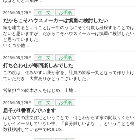
はほとんど旦那任…
注 文
お手紙
2026年05月29日
だからこそハウスメーカーは慎重に検討したい
家を建てるということは一生のうちにそう何度も経験することでは
ないと思いますが、だからこそハウスメーカーは慎重に検討したい
と思っていました。
いくつか他…
注 文
お手紙
2026年05月29日
打ち合わせが毎回楽しみでした
この度は、住みやすい我が家を、社員の皆様一丸となって作り上げ
ていただき、大変ありがとうございました。
営業担当の鈴木さんをはじめ、土地…
注 文
お手紙
2026年05月29日
息子が1番喜んでいます
はじめての注文住宅ということで、何もわからず家の間取りくらい
しかイメージしていない中、「多分難しいよな…」ということも複
数社検討している中でPOLUS…