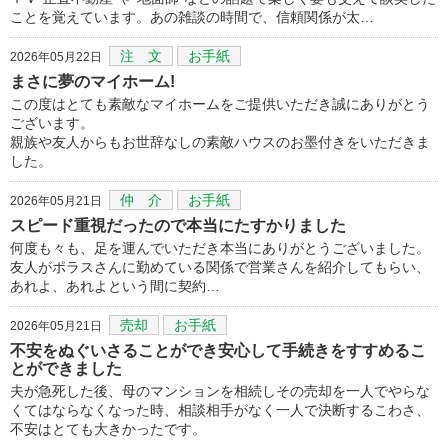
ことを覚えています。あの雑談の時間で、信頼関係が太…
注 文
お手紙
2026年05月22日
まさに夢のマイホーム!
この度はとても素敵なマイホームをご提供いただき誠にありがとう
ございます。
親族や友人からもお世辞なしの素敵ハウスのお墨付きをいただきま
した。
仲 介
お手紙
2026年05月21日
スピード重視だったので本当にたすかりました
何度も々も、足を運んでいただき本当にありがとうございました。
友人がポラスさんに勤めている関係で営業さんを紹介してもらい、
あれよ、あれよという間に契約…
売却
お手紙
2026年05月21日
不安をぬぐいさることができ安心して手続きをすすめるこ
とができました
夫が急死した後、母のマンションを相続しその売却を一人でやらな
くてはならなくなった時、相談相手がなく一人で決断するこわさ、
不安はとても大きかったです。
…