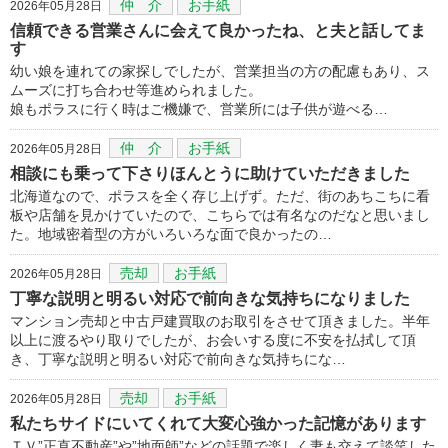
仲 介
お手紙
2026年05月28日
信頼できる営業さんに会えて良かったね、と夫と話してま
す
幼い娘を連れての家探しでしたが、営業担当の方の配慮もあり、ス
ムーズに打ち合わせ等進められました。
娘もポラスに行く時はご機嫌で、営業所には子供が遊べる…
仲 介
お手紙
2026年05月28日
相談にも乗って下さりほんとうに助けていただきました
北海道なので、ポラスを全く存じ上げず。ただ、街のあちこちに看
板や店舗を見かけていたので、こちらでは有名なのだなと思いまし
た。地域密着型の方がいろいろな面で良かったの…
売却
お手紙
2026年05月28日
丁寧な説明と明るい対応で前向きな気持ちになりました
マンション売却と中古戸建買取のお取引をさせて頂きました。半年
以上に渡るやり取りでしたが、お会いする度に不安を払拭して頂
き、丁寧な説明と明るい対応で前向きな気持ちにな…
売却
お手紙
2026年05月28日
私たちサイドにいてくれて大変心強かった記憶があります
ＴＶ”正直不動産”や”地面師”などの話題で楽しく妻も交えて談笑した