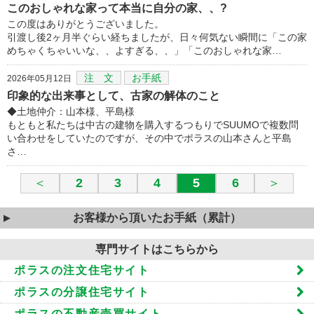
このおしゃれな家って本当に自分の家、、?
この度はありがとうございました。
引渡し後2ヶ月半ぐらい経ちましたが、日々何気ない瞬間に「この家
めちゃくちゃいいな、、よすぎる、、」「このおしゃれな家…
注 文
お手紙
2026年05月12日
印象的な出来事として、古家の解体のこと
◆土地仲介：山本様、平島様
もともと私たちは中古の建物を購入するつもりでSUUMOで複数問
い合わせをしていたのですが、その中でポラスの山本さんと平島
さ…
＜
2
3
4
5
6
＞
お客様から頂いたお手紙（累計）
専門サイトはこちらから
ポラスの注文住宅サイト
ポラスの分譲住宅サイト
ポラスの不動産売買サイト