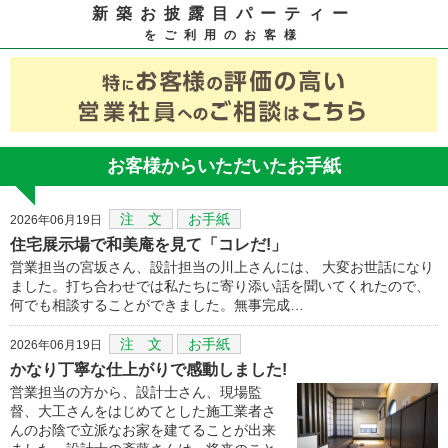
新築お披露目パーティー
をご利用のお客様
お客様からいただいたお手紙
注 文
お手紙
2026年06月19日
住宅展示場で和美庵を見て「コレだ!」
営業担当の宮坂さん、設計担当の川上さんには、 大変お世話になり
ました。打ち合わせでは私たちに寄り添い話を聞いてくれたので、
何でも相談することができました。無事完成…
注 文
お手紙
2026年06月19日
かなり丁寧な仕上がりで感動しました!
営業担当の方から、設計士さん、現場監
督、大工さんをはじめてとした施工業者さ
んのお陰で立派なお家を建てることが出来