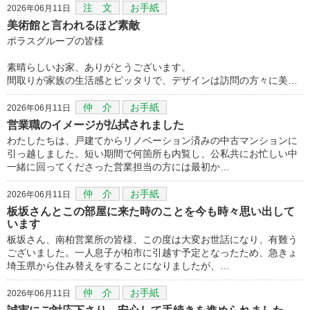
注 文
お手紙
2026年06月11日
美術館と言われるほど素敵
ポラスグループの皆様
素晴らしいお家、ありがとうございます。
間取りが家族の生活感とピッタリで、デザインは訪問の方々に美…
仲 介
お手紙
2026年06月11日
営業職のイメージが払拭されました
わたしたちは、戸建てからリノベーション済みの中古マンションに
引っ越しました。短い期間で何箇所も内覧し、公私共にお忙しい中
一緒に回ってくださった営業担当の方には最初か…
仲 介
お手紙
2026年06月11日
板坂さんとこの部屋に来た時のことを今も時々思い出して
います
板坂さん、南柏営業所の皆様、この度は大変お世話になり、有難う
ございました。一人息子が柏市に引越す予定となったため、急きょ
埼玉県から住み替えをすることになりましたが、…
仲 介
お手紙
2026年06月11日