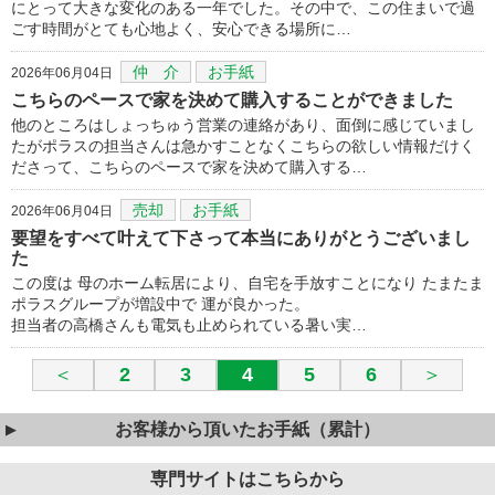
にとって大きな変化のある一年でした。その中で、この住まいで過
ごす時間がとても心地よく、安心できる場所に…
仲 介
お手紙
2026年06月04日
こちらのペースで家を決めて購入することができました
他のところはしょっちゅう営業の連絡があり、面倒に感じていまし
たがポラスの担当さんは急かすことなくこちらの欲しい情報だけく
ださって、こちらのペースで家を決めて購入する…
売却
お手紙
2026年06月04日
要望をすべて叶えて下さって本当にありがとうございまし
た
この度は 母のホーム転居により、自宅を手放すことになり たまたま
ポラスグループが増設中で 運が良かった。
担当者の高橋さんも電気も止められている暑い実…
＜
2
3
4
5
6
＞
お客様から頂いたお手紙（累計）
専門サイトはこちらから