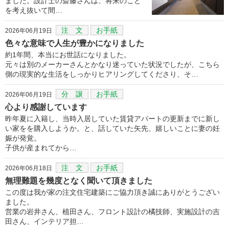
ました。設計士の斎藤さんは、将来のこと
を考え抜いて間…
注 文
お手紙
2026年06月19日
色々な意味で人生が豊かになりました
約1年間、本当にお世話になりました。
元々は別のメーカーさんとかなり迷っていた状況でしたが、こちら
側の現実的な生活をしっかりヒアリングしてくださり、そ…
分 譲
お手紙
2026年06月19日
心より感謝しています
昨年夏に入籍し、当時入居していた賃貸アパートの更新までに新し
い家をを購入しようか。と、話していた矢先、嬉しいことに妻の妊
娠が発覚。
子供が産まれてから…
注 文
お手紙
2026年06月18日
無理難題を幾度となく聞いて頂きました
この度は我が家の注文住宅建築にご協力頂き誠にありがとうござい
ました。
営業の岩井さん、植田さん、フロント設計の橘技師、実施設計の吉
田さん、インテリア担…