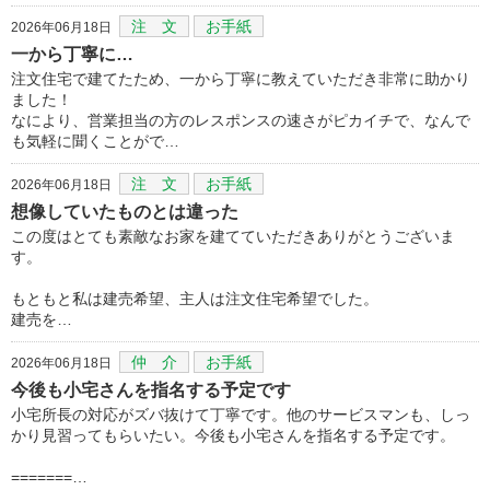
注 文
お手紙
2026年06月18日
一から丁寧に…
注文住宅で建てたため、一から丁寧に教えていただき非常に助かり
ました！
なにより、営業担当の方のレスポンスの速さがピカイチで、なんで
も気軽に聞くことがで…
注 文
お手紙
2026年06月18日
想像していたものとは違った
この度はとても素敵なお家を建てていただきありがとうございま
す。
もともと私は建売希望、主人は注文住宅希望でした。
建売を…
仲 介
お手紙
2026年06月18日
今後も小宅さんを指名する予定です
小宅所長の対応がズバ抜けて丁寧です。他のサービスマンも、しっ
かり見習ってもらいたい。今後も小宅さんを指名する予定です。
=======…