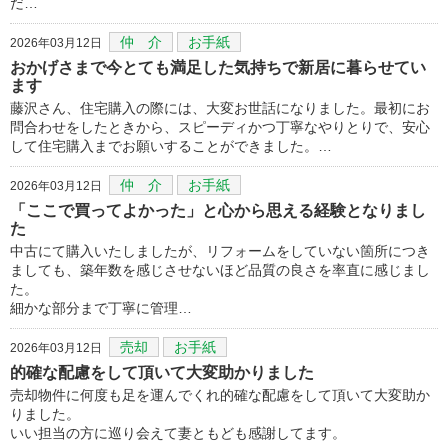
だ…
仲 介
お手紙
2026年03月12日
おかげさまで今とても満足した気持ちで新居に暮らせてい
ます
藤沢さん、住宅購入の際には、大変お世話になりました。最初にお
問合わせをしたときから、スピーディかつ丁寧なやりとりで、安心
して住宅購入までお願いすることができました。…
仲 介
お手紙
2026年03月12日
「ここで買ってよかった」と心から思える経験となりまし
た
中古にて購入いたしましたが、リフォームをしていない箇所につき
ましても、築年数を感じさせないほど品質の良さを率直に感じまし
た。
細かな部分まで丁寧に管理…
売却
お手紙
2026年03月12日
的確な配慮をして頂いて大変助かりました
売却物件に何度も足を運んでくれ的確な配慮をして頂いて大変助か
りました。
いい担当の方に巡り会えて妻ともども感謝してます。