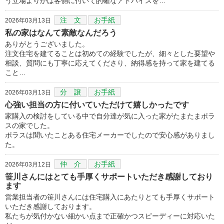
う立場よりかは客側に付いて的確なアドバイスを…
注 文
お手紙
2026年03月13日
私の家はなんて素敵なんだろう
ありがとうございました。
注文住宅を建てることは初めての経験でしたが、細々とした要望や
相談、質問にも丁寧に応えてくださり、納得感を持って家を建てる
こと…
分 譲
お手紙
2026年03月13日
心強い担当の方に付いていただけて嬉しかったです
家購入の検討をしている中で自分達が気に入った家がたまたまポラ
スの家でした。
ポラスは聞いたことある住宅メーカーでしたので安心感がありまし
た。
仲 介
お手紙
2026年03月12日
笹川さんにはとても手厚くサポートいただき感謝しており
ます
営業担当者の笹川さんには住宅購入にあたりとても手厚くサポート
いただき感謝しております。
私たちが気付かない細かい点まで正確かつスピーディーに対応いた