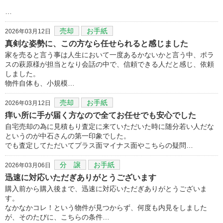
…
売却
お手紙
2026年03月12日
真剣な姿勢に、この方なら任せられると感じました
家を売ると言う事は人生において一度あるかないかと言う中、ポラ
スの萩原様が担当となり会話の中で、信頼できる人だと感じ、依頼
しました。
物件自体も、小規模…
売却
お手紙
2026年03月12日
痒い所に手が届く方なので全てお任せでも安心でした
自宅売却の為に見積もり査定に来ていただいた時に随分若い人だな
というのが中石さんの第一印象でした。
でも査定してただいてプラス面マイナス面やこちらの疑問…
分 譲
お手紙
2026年03月06日
迅速に対応いただぎありがとうございます
購入前から購入後まで、迅速に対応いただぎありがとうございま
す。
なかなかコレ！という物件が見つからず、何度も内見をしました
が、そのたびに、こちらの条件…