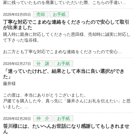
家に残っていたものを廃棄していただいた際、こちらの手違い…
売却
お手紙
2026年03月05日
丁寧な対応でこまめな連絡をくださったので安心して取引
が出来ました
購入時に親身に対応してくださった恩田様、売却時に誠実に対応し
て下さった塩谷様。
お二方とも丁寧な対応でこまめな連絡をくださったので安心…
分 譲
お手紙
2026年02月27日
「迷っていたけれど、結果として本当に良い選択ができ
た」
藤井様
この度は、本当にありがとうございました。
戸建てを購入した今、真っ先に「藤井さんにお礼を伝えたい」と思
いました。…
仲 介
お手紙
2026年02月26日
笹川様には、たいへんお世話になり感謝してもしきれませ
ん