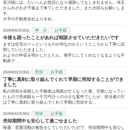
笹川様には、たいへんお世話になり感謝してもしきれません。埼玉
からわざわざ千葉まで来ていただきました。また次回もお願いしま
す。
大手の不動産会社よりきめ…
仲 介
お手紙
2026年02月26日
今後も困ったことがあれば相談させていただきたいです
まずは住宅ローンというものが何なのかというところから丁寧に説
明していただきました。
およその年収を明かしたとたん、相手にしてくれなくなるような不
動産グ…
売却
お手紙
2026年02月26日
丁寧に真剣に取り組んでくれて早期に売却することができ
ました
私の売却を依頼した不動産は両親が亡くなった後、空家になってい
たもので売却額も一千万円少々の小さな案件でしたが、担当者の方
は丁寧に真剣に取り組んでくれて早期に売却する…
売却
お手紙
2026年02月26日
売却期間中も安心して過ごせました
毎週、営業活動の報告をしていただいたので、売却期間中も安心し