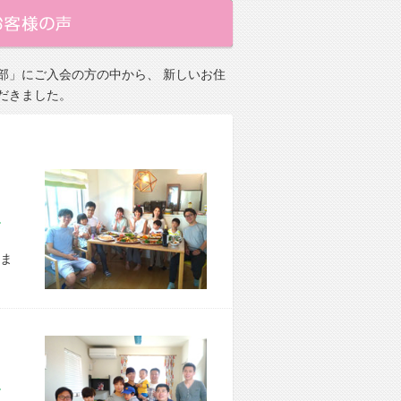
部」にご入会の方の中から、 新しいお住
だきました。
市 E様宅
ま
区 S様宅