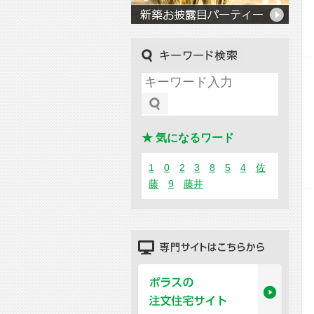
キーワード検索
★ 気になるワード
1
0
2
3
8
5
4
佐
藤
9
藤井
専門サイトはこちらから