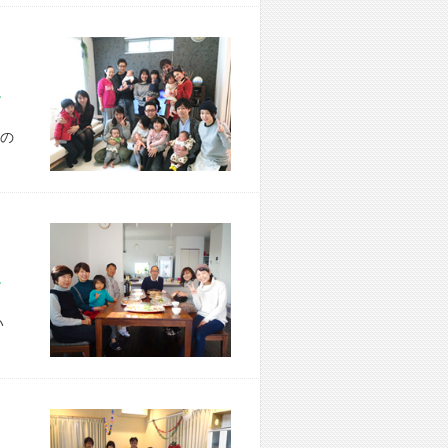
市 T様宅
の
市 K様宅
い