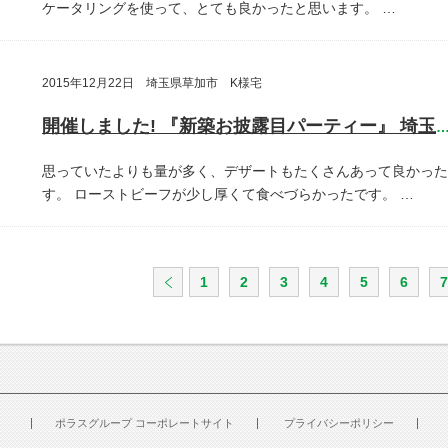
ケータリングを使って、とても良かったと思います。
…
2015年12月22日 埼玉県草加市 K様宅
開催しました! 『新築お披露目パーティー』 埼玉県草加
思っていたよりも量が多く、デザートもたくさんあって良かった
す。
ローストビーフが少し厚くて食べづらかったです。
…
1
2
3
4
5
6
7
ポラスグループ コーポレートサイト
プライバシーポリシー