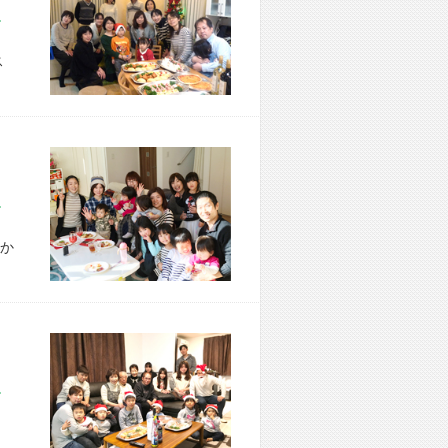
市 H様宅
ス
市 T様宅
か
市 K様宅