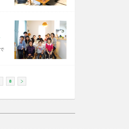
市 K様宅
で
8