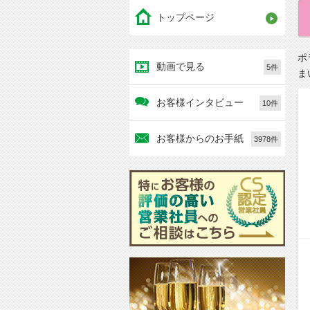
トップページ
ポ
動画で見る
5件
ま
お客様インタビュー
10件
お客様からのお手紙
3978件