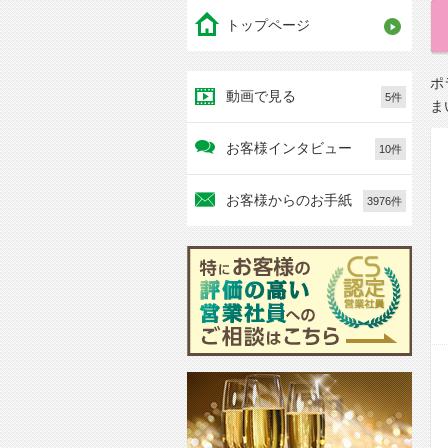
トップページ
ポ
動画で見る
5件
ま
お客様インタビュー
10件
お客様からのお手紙
3976件