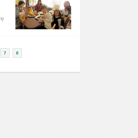
市 S様宅
り
7
8