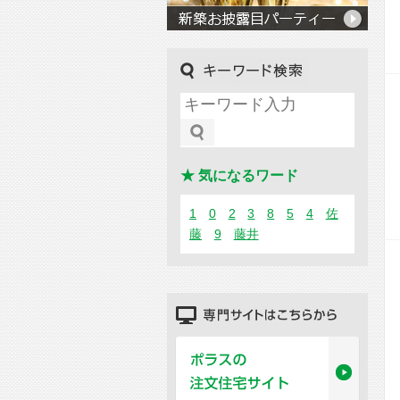
キーワード検索
★ 気になるワード
1
0
2
3
8
5
4
佐
藤
9
藤井
専門サイトはこちらから