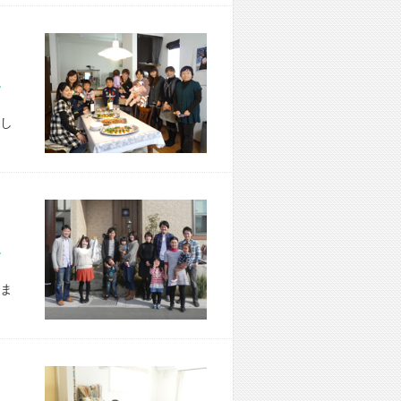
市 W様宅
し
市 W様宅
ま