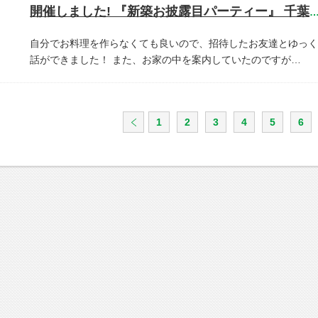
開催しました! 『新築お披露目パーティー』 千葉県市川
自分でお料理を作らなくても良いので、招待したお友達とゆっく
話ができました！
また、お家の中を案内していたのですが…
1
2
3
4
5
6