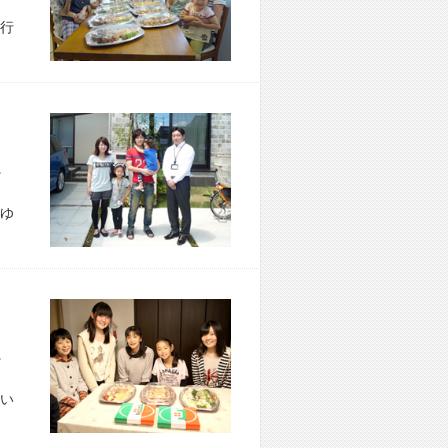
行
市 N様宅
ゆ
市 U様宅
い