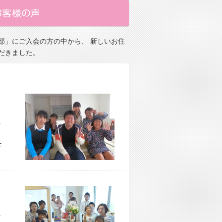
部」にご入会の方の中から、 新しいお住
だきました。
市 S様宅
を
市 I様宅