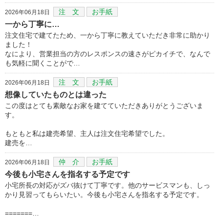
注 文
お手紙
2026年06月18日
一から丁寧に…
注文住宅で建てたため、一から丁寧に教えていただき非常に助かり
ました！
なにより、営業担当の方のレスポンスの速さがピカイチで、なんで
も気軽に聞くことがで…
注 文
お手紙
2026年06月18日
想像していたものとは違った
この度はとても素敵なお家を建てていただきありがとうございま
す。
もともと私は建売希望、主人は注文住宅希望でした。
建売を…
仲 介
お手紙
2026年06月18日
今後も小宅さんを指名する予定です
小宅所長の対応がズバ抜けて丁寧です。他のサービスマンも、しっ
かり見習ってもらいたい。今後も小宅さんを指名する予定です。
=======…