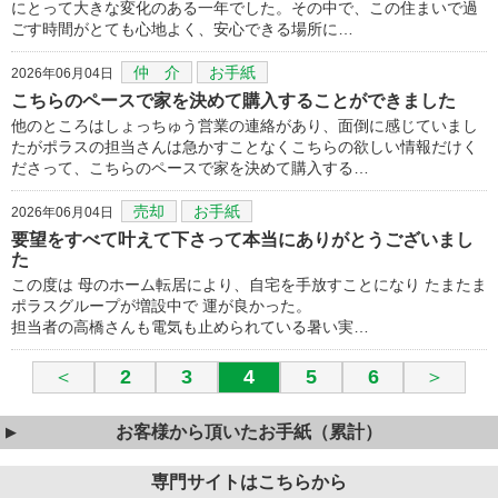
にとって大きな変化のある一年でした。その中で、この住まいで過
ごす時間がとても心地よく、安心できる場所に…
仲 介
お手紙
2026年06月04日
こちらのペースで家を決めて購入することができました
他のところはしょっちゅう営業の連絡があり、面倒に感じていまし
たがポラスの担当さんは急かすことなくこちらの欲しい情報だけく
ださって、こちらのペースで家を決めて購入する…
売却
お手紙
2026年06月04日
要望をすべて叶えて下さって本当にありがとうございまし
た
この度は 母のホーム転居により、自宅を手放すことになり たまたま
ポラスグループが増設中で 運が良かった。
担当者の高橋さんも電気も止められている暑い実…
＜
2
3
4
5
6
＞
お客様から頂いたお手紙（累計）
専門サイトはこちらから