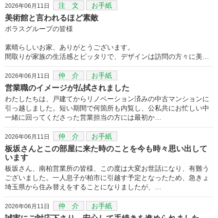
注 文
お手紙
2026年06月11日
美術館と言われるほど素敵
ポラスグループの皆様
素晴らしいお家、ありがとうございます。
間取りが家族の生活感とピッタリで、デザインは訪問の方々に美…
仲 介
お手紙
2026年06月11日
営業職のイメージが払拭されました
わたしたちは、戸建てからリノベーション済みの中古マンションに
引っ越しました。短い期間で何箇所も内覧し、公私共にお忙しい中
一緒に回ってくださった営業担当の方には最初か…
仲 介
お手紙
2026年06月11日
板坂さんとこの部屋に来た時のことを今も時々思い出して
います
板坂さん、南柏営業所の皆様、この度は大変お世話になり、有難う
ございました。一人息子が柏市に引越す予定となったため、急きょ
埼玉県から住み替えをすることになりましたが、…
仲 介
お手紙
2026年06月11日