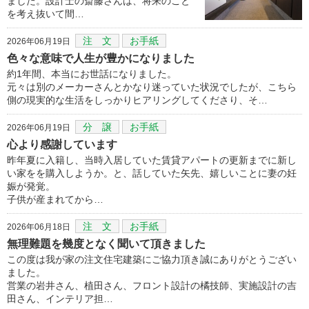
ました。設計士の斎藤さんは、将来のこと
を考え抜いて間…
注 文
お手紙
2026年06月19日
色々な意味で人生が豊かになりました
約1年間、本当にお世話になりました。
元々は別のメーカーさんとかなり迷っていた状況でしたが、こちら
側の現実的な生活をしっかりヒアリングしてくださり、そ…
分 譲
お手紙
2026年06月19日
心より感謝しています
昨年夏に入籍し、当時入居していた賃貸アパートの更新までに新し
い家をを購入しようか。と、話していた矢先、嬉しいことに妻の妊
娠が発覚。
子供が産まれてから…
注 文
お手紙
2026年06月18日
無理難題を幾度となく聞いて頂きました
この度は我が家の注文住宅建築にご協力頂き誠にありがとうござい
ました。
営業の岩井さん、植田さん、フロント設計の橘技師、実施設計の吉
田さん、インテリア担…