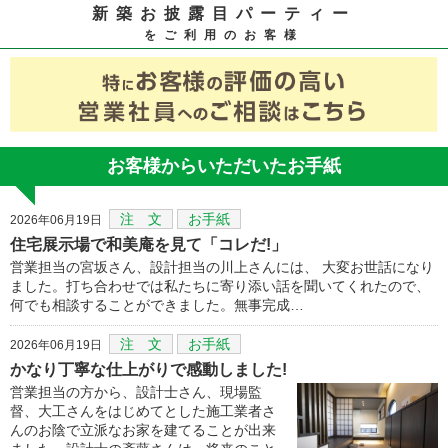
新築お披露目パーティー
をご利用のお客様
お客様からいただいたお手紙
注 文
お手紙
2026年06月19日
住宅展示場で和美庵を見て「コレだ!」
営業担当の宮坂さん、設計担当の川上さんには、 大変お世話になり
ました。打ち合わせでは私たちに寄り添い話を聞いてくれたので、
何でも相談することができました。無事完成…
注 文
お手紙
2026年06月19日
かなり丁寧な仕上がりで感動しました!
営業担当の方から、設計士さん、現場監
督、大工さんをはじめてとした施工業者さ
んのお陰で立派なお家を建てることが出来