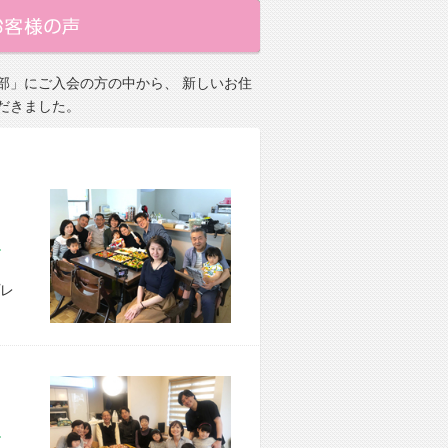
部」にご入会の方の中から、 新しいお住
だきました。
市 M様宅
レ
市 M様宅