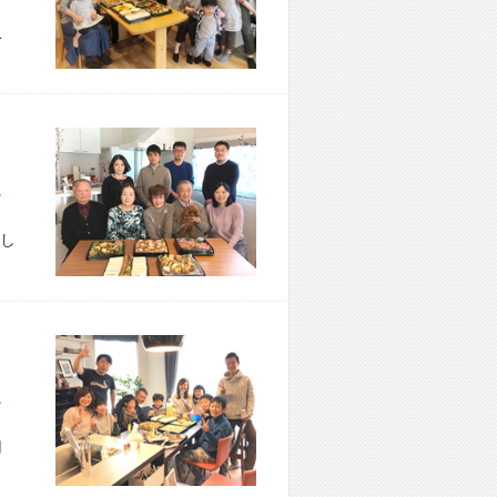
こ
市 B様宅
し
市 T様宅
用