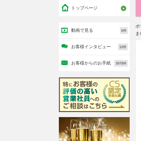
トップページ
ポ
動画で見る
5件
ま
お客様インタビュー
10件
お客様からのお手紙
3978件