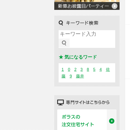
キーワード検索
★ 気になるワード
1
0
2
3
8
5
4
佐
藤
9
藤井
専門サイトはこちらから