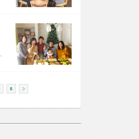
市 I様宅
、
8