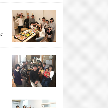
市 A様宅
が
市 I様宅
＜