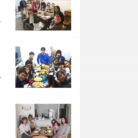
市 W様宅
。
市 M様宅
い
市 S様宅