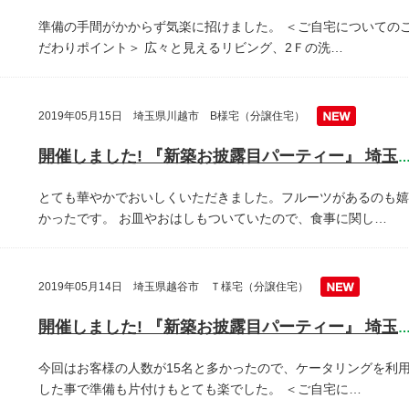
準備の手間がかからず気楽に招けました。
＜ご自宅についての
だわりポイント＞
広々と見えるリビング、2Ｆの洗…
2019年05月15日 埼玉県川越市 B様宅（分譲住宅）
開催しました! 『新築お披露目パーティー』 埼玉県川越
とても華やかでおいしくいただきました。フルーツがあるのも嬉
かったです。
お皿やおはしもついていたので、食事に関し…
2019年05月14日 埼玉県越谷市 Ｔ様宅（分譲住宅）
開催しました! 『新築お披露目パーティー』 埼玉県越谷
今回はお客様の人数が15名と多かったので、ケータリングを利
した事で準備も片付けもとても楽でした。
＜ご自宅に…