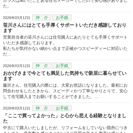
ポラスは聞いたことある住宅メーカーでしたので安心感がありまし
た。
仲 介
お手紙
2026年03月12日
笹川さんにはとても手厚くサポートいただき感謝しており
ます
営業担当者の笹川さんには住宅購入にあたりとても手厚くサポート
いただき感謝しております。
私たちが気付かない細かい点まで正確かつスピーディーに対応いた
だ…
仲 介
お手紙
2026年03月12日
おかげさまで今とても満足した気持ちで新居に暮らせてい
ます
藤沢さん、住宅購入の際には、大変お世話になりました。最初にお
問合わせをしたときから、スピーディかつ丁寧なやりとりで、安心
して住宅購入までお願いすることができました。…
仲 介
お手紙
2026年03月12日
「ここで買ってよかった」と心から思える経験となりまし
た
中古にて購入いたしましたが、リフォームをしていない箇所につき