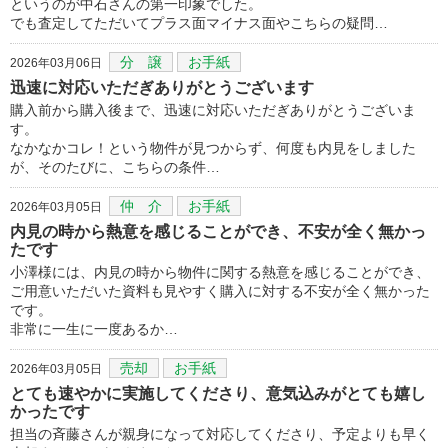
というのが中石さんの第一印象でした。
でも査定してただいてプラス面マイナス面やこちらの疑問…
分 譲
お手紙
2026年03月06日
迅速に対応いただぎありがとうございます
購入前から購入後まで、迅速に対応いただぎありがとうございま
す。
なかなかコレ！という物件が見つからず、何度も内見をしました
が、そのたびに、こちらの条件…
仲 介
お手紙
2026年03月05日
内見の時から熱意を感じることができ、不安が全く無かっ
たです
小澤様には、内見の時から物件に関する熱意を感じることができ、
ご用意いただいた資料も見やすく購入に対する不安が全く無かった
です。
非常に一生に一度あるか…
売却
お手紙
2026年03月05日
とても速やかに実施してくださり、意気込みがとても嬉し
かったです
担当の斉藤さんが親身になって対応してくださり、予定よりも早く