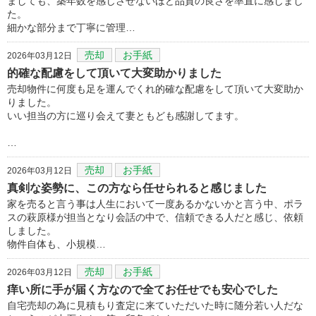
ましても、築年数を感じさせないほど品質の良さを率直に感じまし
た。
細かな部分まで丁寧に管理…
売却
お手紙
2026年03月12日
的確な配慮をして頂いて大変助かりました
売却物件に何度も足を運んでくれ的確な配慮をして頂いて大変助か
りました。
いい担当の方に巡り会えて妻ともども感謝してます。
…
売却
お手紙
2026年03月12日
真剣な姿勢に、この方なら任せられると感じました
家を売ると言う事は人生において一度あるかないかと言う中、ポラ
スの萩原様が担当となり会話の中で、信頼できる人だと感じ、依頼
しました。
物件自体も、小規模…
売却
お手紙
2026年03月12日
痒い所に手が届く方なので全てお任せでも安心でした
自宅売却の為に見積もり査定に来ていただいた時に随分若い人だな