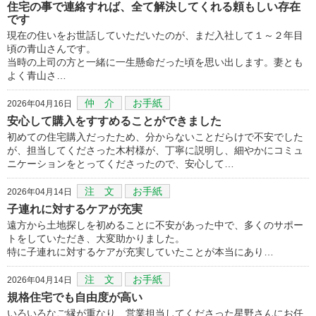
住宅の事で連絡すれば、全て解決してくれる頼もしい存在
です
現在の住いをお世話していただいたのが、まだ入社して１～２年目
頃の青山さんです。
当時の上司の方と一緒に一生懸命だった頃を思い出します。妻とも
よく青山さ…
仲 介
お手紙
2026年04月16日
安心して購入をすすめることができました
初めての住宅購入だったため、分からないことだらけで不安でした
が、担当してくださった木村様が、丁寧に説明し、細やかにコミュ
ニケーションをとってくださったので、安心して…
注 文
お手紙
2026年04月14日
子連れに対するケアが充実
遠方から土地探しを初めることに不安があった中で、多くのサポー
トをしていただき、大変助かりました。
特に子連れに対するケアが充実していたことが本当にあり…
注 文
お手紙
2026年04月14日
規格住宅でも自由度が高い
いろいろなご縁が重なり、営業担当してくださった星野さんにお任