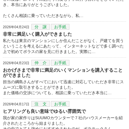
き、本当にありがとうございました。
たくさん相談に乗っていただきながら、私…
分 譲
お手紙
2026年04月24日
非常に満足いく購入ができました
私たちは東京のマンションにしか住んだことがなく、戸建てを買う
ということを考えるにあたって、インターネットなどで多く調べた
上で初めてポラスの家を見に行きました。実際に…
仲 介
お手紙
2026年04月23日
おかげさまで非常に満足のいくマンションを講入すること
ができました
担当の綱島さんがすべてにおいて迅速に対応していただき非常にス
ムーズに取引きすることができました。
また価格の交渉についても、相談に乗っていただき本当に…
注 文
お手紙
2026年04月17日
ヒアリングも良い意味でゆるい雰囲気で
我が家の家作りはSUUMOカウンターで７社のハウスメーカーを紹
介されたところから始まりました。
その中でとても強めにおすすめされたのが、ポラテックさん…