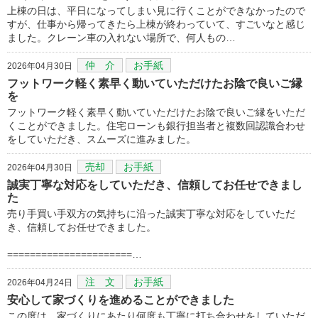
上棟の日は、平日になってしまい見に行くことができなかったので
すが、仕事から帰ってきたら上棟が終わっていて、すごいなと感じ
ました。クレーン車の入れない場所で、何人もの…
仲 介
お手紙
2026年04月30日
フットワーク軽く素早く動いていただけたお陰で良いご縁
を
フットワーク軽く素早く動いていただけたお陰で良いご縁をいただ
くことができました。住宅ローンも銀行担当者と複数回認識合わせ
をしていただき、スムーズに進みました。
売却
お手紙
2026年04月30日
誠実丁寧な対応をしていただき、信頼してお任せできまし
た
売り手買い手双方の気持ちに沿った誠実丁寧な対応をしていただ
き、信頼してお任せできました。
======================…
注 文
お手紙
2026年04月24日
安心して家づくりを進めることができました
この度は、家づくりにあたり何度も丁寧に打ち合わせをしていただ