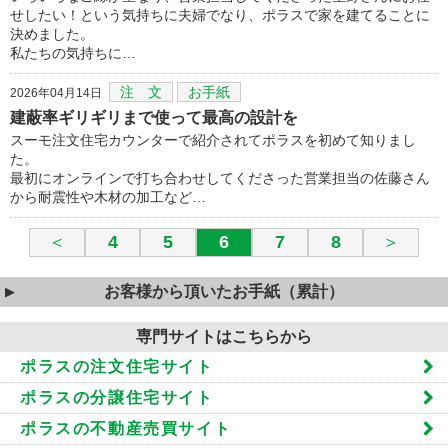
せしたい！という気持ちに夫婦でなり、ポラスで家を建てることに
決めました。
私たちの気持ちに…
注 文
お手紙
2026年04月14日
建蔽率ギリギリまで使って最高の設計を
スーモ注文住宅カウンターで紹介されてポラスを初めて知りまし
た。
最初にオンラインで打ち合わせしてくださった営業担当の佐藤さん
から耐震性や木材の加工など…
＜
4
5
6
7
8
＞
お客様から頂いたお手紙（累計）
専門サイトはこちらから
ポラスの注文住宅サイト
ポラスの分譲住宅サイト
ポラスの不動産売買サイト