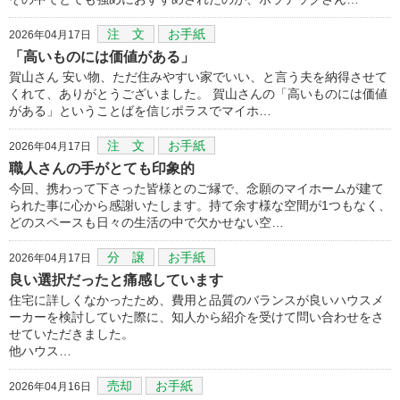
注 文
お手紙
2026年04月17日
「高いものには価値がある」
賀山さん 安い物、ただ住みやすい家でいい、と言う夫を納得させて
くれて、ありがとうございました。 賀山さんの「高いものには価値
がある」ということばを信じポラスでマイホ…
注 文
お手紙
2026年04月17日
職人さんの手がとても印象的
今回、携わって下さった皆様とのご縁で、念願のマイホームが建て
られた事に心から感謝いたします。持て余す様な空間が1つもなく、
どのスペースも日々の生活の中で欠かせない空…
分 譲
お手紙
2026年04月17日
良い選択だったと痛感しています
住宅に詳しくなかったため、費用と品質のバランスが良いハウスメ
ーカーを検討していた際に、知人から紹介を受けて問い合わせをさ
せていただきました。
他ハウス…
売却
お手紙
2026年04月16日