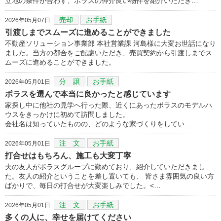
立地の条件が合わず、ポラスの仲介良い物件を紹介いただき…
売却
お手紙
2026年05月07日
引渡しまでスムーズに進めることができました
不動産ソリューション事業部 本社営業課 河島様に大変お世話になり
ました。当方の都合をご配慮いただき、売買契約から引渡しまでス
ムーズに進めることができました。
分 譲
お手紙
2026年05月01日
ポラスを選んで本当に良かったと感じています
家探し中に他社の見学へ行った際、近くにあったボラスのモデルハ
ウスをきっかけに初めて訪問しました。
会社名は知っていたものの、どのような家づくりをしてい…
注 文
お手紙
2026年05月01日
打合せはもちろん、施工も大変丁寧
夫の友人がポラスグループに勤めており、紹介していただきまし
た。友人の紹介ということを差し置いても、 皆さま雰囲気の良い方
ばかりで、毎日の打合せが大変楽しみでした。<…
注 文
お手紙
2026年05月01日
多くの人に、幸せを届けてください