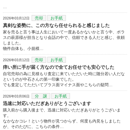
…
売却
お手紙
2026年03月12日
真剣な姿勢に、この方なら任せられると感じました
家を売ると言う事は人生において一度あるかないかと言う中、ポラ
スの萩原様が担当となり会話の中で、信頼できる人だと感じ、依頼
しました。
物件自体も、小規模…
売却
お手紙
2026年03月12日
痒い所に手が届く方なので全てお任せでも安心でした
自宅売却の為に見積もり査定に来ていただいた時に随分若い人だな
というのが中石さんの第一印象でした。
でも査定してただいてプラス面マイナス面やこちらの疑問…
分 譲
お手紙
2026年03月06日
迅速に対応いただぎありがとうございます
購入前から購入後まで、迅速に対応いただぎありがとうございま
す。
なかなかコレ！という物件が見つからず、何度も内見をしました
が、そのたびに、こちらの条件…