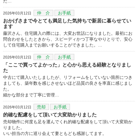
だ…
仲 介
お手紙
2026年03月12日
おかげさまで今とても満足した気持ちで新居に暮らせてい
ます
藤沢さん、住宅購入の際には、大変お世話になりました。最初にお
問合わせをしたときから、スピーディかつ丁寧なやりとりで、安心
して住宅購入までお願いすることができました。…
仲 介
お手紙
2026年03月12日
「ここで買ってよかった」と心から思える経験となりまし
た
中古にて購入いたしましたが、リフォームをしていない箇所につき
ましても、築年数を感じさせないほど品質の良さを率直に感じまし
た。
細かな部分まで丁寧に管理…
売却
お手紙
2026年03月12日
的確な配慮をして頂いて大変助かりました
売却物件に何度も足を運んでくれ的確な配慮をして頂いて大変助か
りました。
いい担当の方に巡り会えて妻ともども感謝してます。