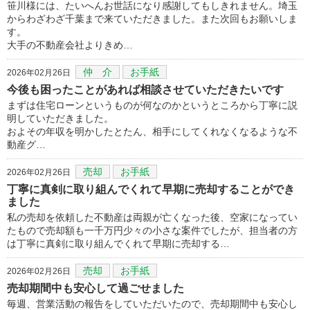
笹川様には、たいへんお世話になり感謝してもしきれません。埼玉
からわざわざ千葉まで来ていただきました。また次回もお願いしま
す。
大手の不動産会社よりきめ…
仲 介
お手紙
2026年02月26日
今後も困ったことがあれば相談させていただきたいです
まずは住宅ローンというものが何なのかというところから丁寧に説
明していただきました。
およその年収を明かしたとたん、相手にしてくれなくなるような不
動産グ…
売却
お手紙
2026年02月26日
丁寧に真剣に取り組んでくれて早期に売却することができ
ました
私の売却を依頼した不動産は両親が亡くなった後、空家になってい
たもので売却額も一千万円少々の小さな案件でしたが、担当者の方
は丁寧に真剣に取り組んでくれて早期に売却する…
売却
お手紙
2026年02月26日
売却期間中も安心して過ごせました
毎週、営業活動の報告をしていただいたので、売却期間中も安心し