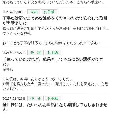
家に残っていたものを廃棄していただいた際、こちらの手違い…
売却
お手紙
2026年03月05日
丁寧な対応でこまめな連絡をくださったので安心して取引
が出来ました
購入時に親身に対応してくださった恩田様、売却時に誠実に対応し
て下さった塩谷様。
お二方とも丁寧な対応でこまめな連絡をくださったので安心…
分 譲
お手紙
2026年02月27日
「迷っていたけれど、結果として本当に良い選択ができ
た」
藤井様
この度は、本当にありがとうございました。
戸建てを購入した今、真っ先に「藤井さんにお礼を伝えたい」と思
いました。…
仲 介
お手紙
2026年02月26日
笹川様には、たいへんお世話になり感謝してもしきれませ
ん