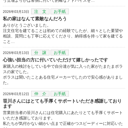
う立場よりかは客側に付いて的確なアドバイスを…
注 文
お手紙
2026年03月13日
私の家はなんて素敵なんだろう
ありがとうございました。
注文住宅を建てることは初めての経験でしたが、細々とした要望や
相談、質問にも丁寧に応えてくださり、納得感を持って家を建てる
こと…
分 譲
お手紙
2026年03月13日
心強い担当の方に付いていただけて嬉しかったです
家購入の検討をしている中で自分達が気に入った家がたまたまポラ
スの家でした。
ポラスは聞いたことある住宅メーカーでしたので安心感がありまし
た。
仲 介
お手紙
2026年03月12日
笹川さんにはとても手厚くサポートいただき感謝しており
ます
営業担当者の笹川さんには住宅購入にあたりとても手厚くサポート
いただき感謝しております。
私たちが気付かない細かい点まで正確かつスピーディーに対応いた